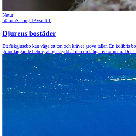
Natur
50 min
Säsong 1
Avsnitt 1
Djurens bostäder
Ett fiskgjusebo kan väga ett ton och kräver grova tallar. En kolibris 
grundläggande behov, att ge skydd åt den ömtåliga avkomman. Del 1 