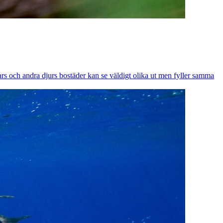
lars och andra djurs bostäder kan se väldigt olika ut men fyller samma