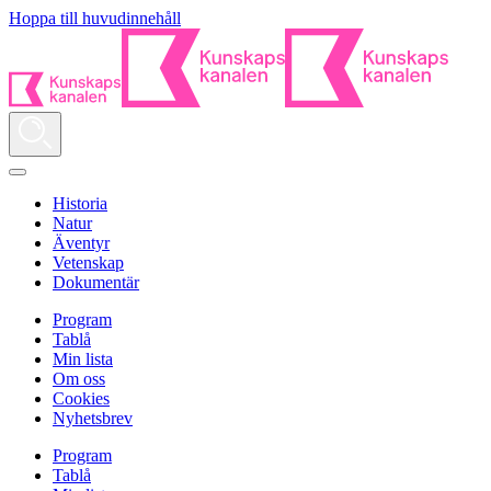
Hoppa till huvudinnehåll
Historia
Natur
Äventyr
Vetenskap
Dokumentär
Program
Tablå
Min lista
Om oss
Cookies
Nyhetsbrev
Program
Tablå