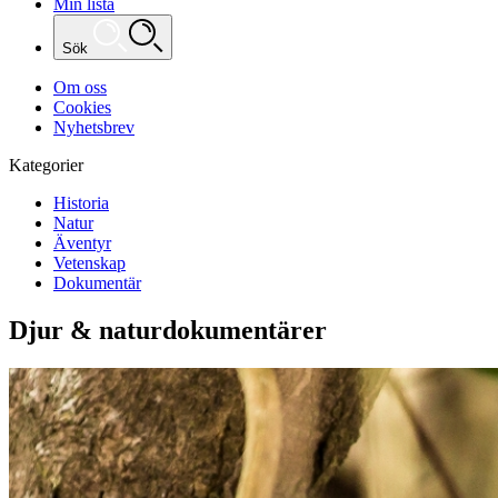
Min lista
Sök
Om oss
Cookies
Nyhetsbrev
Kategorier
Historia
Natur
Äventyr
Vetenskap
Dokumentär
Djur & naturdokumentärer