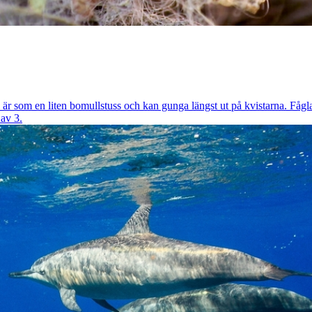
bo är som en liten bomullstuss och kan gunga längst ut på kvistarna. Fåg
av 3.