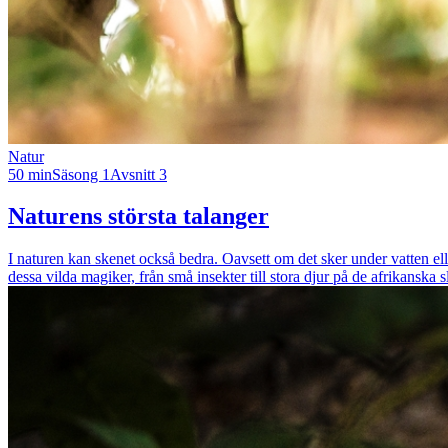
Natur
50 min
Säsong 1
Avsnitt 3
Naturens största talanger
I naturen kan skenet också bedra. Oavsett om det sker under vatten eller 
dessa vilda magiker, från små insekter till stora djur på de afrikanska s