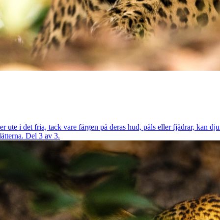
ute i det fria, tack vare färgen på deras hud, päls eller fjädrar, kan djur
lätterna. Del 3 av 3.