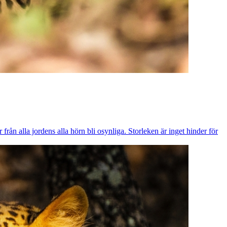
 från alla jordens alla hörn bli osynliga. Storleken är inget hinder för