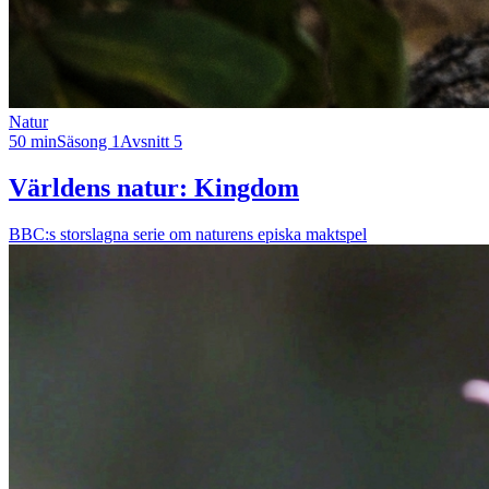
Natur
50 min
Säsong 1
Avsnitt 5
Världens natur: Kingdom
BBC:s storslagna serie om naturens episka maktspel