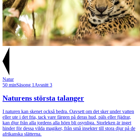
Natur
50 min
Säsong 1
Avsnitt 3
Naturens största talanger
I naturen kan skenet också bedra. Oavsett om det sker under vatten
eller ute i det fria, tack vare färgen på deras hud, päls eller fjädrar,
kan djur från alla jordens alla hörn bli osynliga. Storleken är inget
hinder för dessa vilda magiker, från små insekter till stora djur på de
afrikanska slätterna.