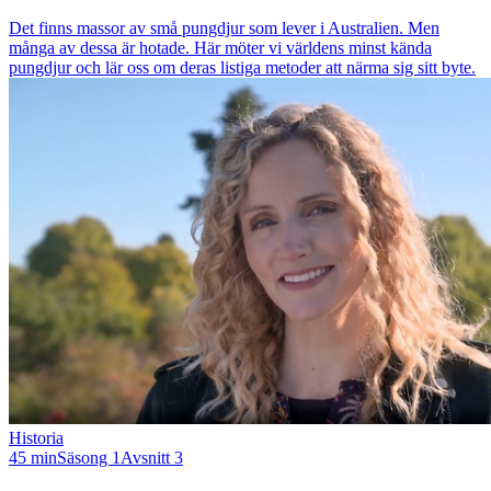
Det finns massor av små pungdjur som lever i Australien. Men
många av dessa är hotade. Här möter vi världens minst kända
pungdjur och lär oss om deras listiga metoder att närma sig sitt byte.
Historia
45 min
Säsong 1
Avsnitt 3