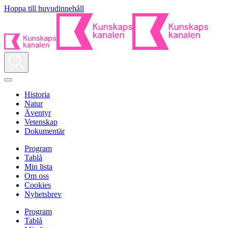
Hoppa till huvudinnehåll
Historia
Natur
Äventyr
Vetenskap
Dokumentär
Program
Tablå
Min lista
Om oss
Cookies
Nyhetsbrev
Program
Tablå