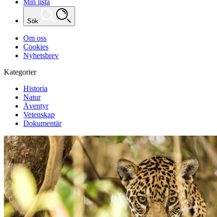
Min lista
Sök
Om oss
Cookies
Nyhetsbrev
Kategorier
Historia
Natur
Äventyr
Vetenskap
Dokumentär