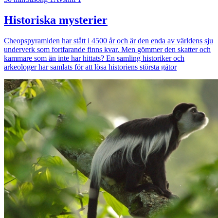
Historiska mysterier
Cheopspyramiden har stått i 4500 år och är den enda av världens sju
underverk som fortfarande finns kvar. Men gömmer den skatter och
kammare som än inte har hittats? En samling historiker och
arkeologer har samlats för att lösa historiens största gåtor