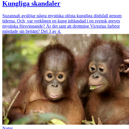
Kungliga skandaler
Suzannah avslöjar några mystiska olösta kungliga dödsfall genom
tiderna. Och, var verkligen en kung inblandad i en svensk greves
mystiska försvinnande? Är det sant att drottning Victorias farbror
mördade sin betjänt? Del 3 av 4.
Natur