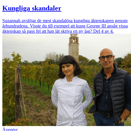
Kungliga skandaler
Suzannah avslöjar de mest skandalösa kungliga äktenskapen genom
århundradena. Visste du till exempel att kung George III ansåg vissa
äktenskap så pass fel att han lät skriva en ny lag? Del 4 av 4.
Äventyr