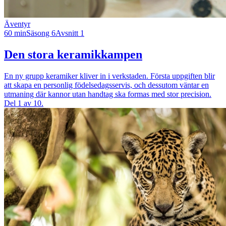
Äventyr
60 min
Säsong 6
Avsnitt 1
Den stora keramikkampen
En ny grupp keramiker kliver in i verkstaden. Första uppgiften blir
att skapa en personlig födelsedagsservis, och dessutom väntar en
utmaning där kannor utan handtag ska formas med stor precision.
Del 1 av 10.