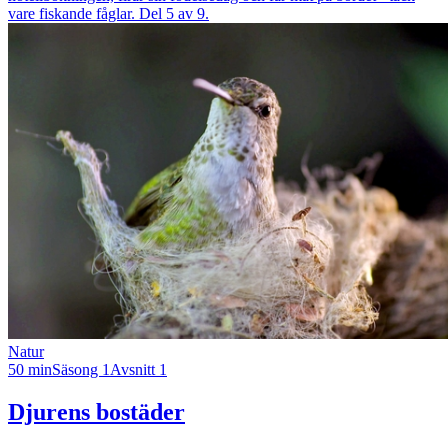
vare fiskande fåglar. Del 5 av 9.
Natur
50 min
Säsong 1
Avsnitt 1
Djurens bostäder