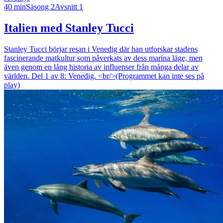
40 min
Säsong 2
Avsnitt 1
Italien med Stanley Tucci
Stanley Tucci börjar resan i Venedig där han utforskar stadens
fascinerande matkultur som påverkats av dess marina läge, men
även genom en lång historia av influenser från många delar av
världen. Del 1 av 8: Venedig. <br/>(Programmet kan inte ses på
play)