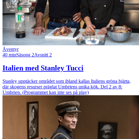
Äventyr
40 min
Säsong 2
Avsnitt 2
Italien med Stanley Tucci
Stanley upptäcker området som ibland kallas Italiens gröna hjärta,
där skogens resurser präglat Umbriens unika kök. Del 2 av 8:
Umbrien. (Programmet kan inte ses på play)