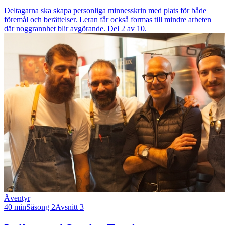
Deltagarna ska skapa personliga minnesskrin med plats för både
föremål och berättelser. Leran får också formas till mindre arbeten
där noggrannhet blir avgörande. Del 2 av 10.
Äventyr
40 min
Säsong 2
Avsnitt 3