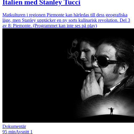
Italien med Stanley Tucci
Matkulturen i regionen Piemonte kan härledas till dess geografiska
läge, men Stanley upptäcker en ny sorts kulinarisk revolution. Del 3
av 8: Piemonte. (Programmet kan inte ses på play)
Dokumentär
95 min
Avsnitt 1