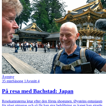
Äventyr
35 min
Säsong 1
Avsnitt 4
På resa med Bachstad: Japan
Resekamraterna letar efter den första shogunen. Øysteins entusiasm
för plast utmanas och så får han stor behållning av kapet han gjorde