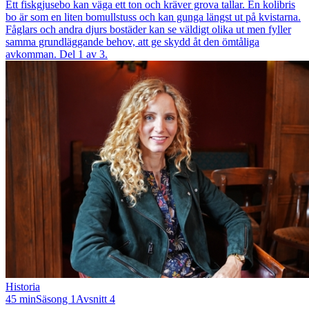
Ett fiskgjusebo kan väga ett ton och kräver grova tallar. En kolibris
bo är som en liten bomullstuss och kan gunga längst ut på kvistarna.
Fåglars och andra djurs bostäder kan se väldigt olika ut men fyller
samma grundläggande behov, att ge skydd åt den ömtåliga
avkomman. Del 1 av 3.
Historia
45 min
Säsong 1
Avsnitt 4