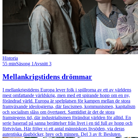
Historia
55 min
Säsong 1
Avsnitt 3
Mellankrigstidens drömmar
I mellankrigstidens Europa lever folk i spillrorna av ett av världens
mest omfattande världskrig, men med ett spirande hopp om en ny,
förändrad värld. Europa är spelplatsen för kampen mellan de stora
framväxande ideologierna, där fascismen, kommunismen, kapitalism
och socialism slåss om övertaget. Samtidigt är det de stora
framstegens tid, där industrialismen förändrat världen för alltid. En
serie baserad på sanna berättelser från livet i en tid full av hopp och
förtvivlan. Här följer vi ett antal människors livsöden, via deras
autentiska dagböcker, brev och minnen. Del 3 av 8: Besluten.