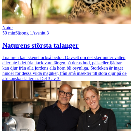
Natur
50 min
Säsong 1
Avsnitt 3
Naturens största talanger
I naturen kan skenet också bedra. Oavsett om det sker under vatten
eller ute i det fria, tack vare färgen på deras hud, päls eller fjädrar,
kan djur från alla jordens alla hörn bli osynliga. Storleken är inget
hinder för dessa vilda magiker, från små insekter till stora djur på de
afrikanska slätterna. Del 3 av 3.