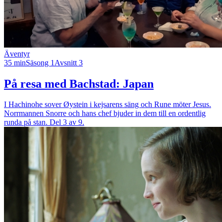
Äventyr
35 min
Säsong 1
Avsnitt 3
På resa med Bachstad: Japan
I Hachinohe sover Øystein i kejsarens säng och Rune möter Jesus.
Norrmannen Snorre och hans chef bjuder in dem till en ordentlig
runda på stan. Del 3 av 9.