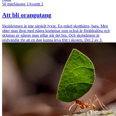
50 min
Säsong 1
Avsnitt 2
Att bli orangutang
Skolskjutsen är inte särskilt lyxig. En enkel skottkärra, bara. Men
sitter man ihop med några kompisar som också är föräldralösa och
skjutsas av någon man gillar går det bra. Och skolgången är
nödvändig för att en dag kunna leva fritt i skogen. Del 2 av 3.