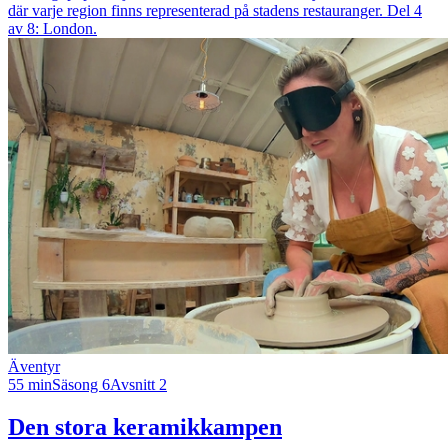
där varje region finns representerad på stadens restauranger. Del 4
av 8: London.
Äventyr
55 min
Säsong 6
Avsnitt 2
Den stora keramikkampen