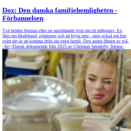
Dox: Den danska familjehemligheten -
Förbannelsen
Två bröder förenas efter en uppslitande tvist om ett miljonarv. En
film om blodsband, relationer och att bryta upp - men också om hur
svårt det är att komma ifrån sin egen familj. Den andra filmen av två.
<br/>Dansk dokumentär från 2025 av Christian Sønderby Jepsen.