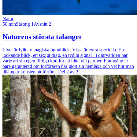
Natur
50 min
Säsong 1
Avsnitt 2
Naturens största talanger
Livet är fyllt av magiska ögonblick. Vissa är extra speciella. En
lockande blick, ett sexigt drag, en tydlig signal - i djurvärlden har
varje art sin egen flirtiga kod för att hitta rätt partner. Framgång är
bara garanterad om förföraren har gjort sin hemläxa och vet hur man
tillämpar konsten att förföra. Del 2 av 3.