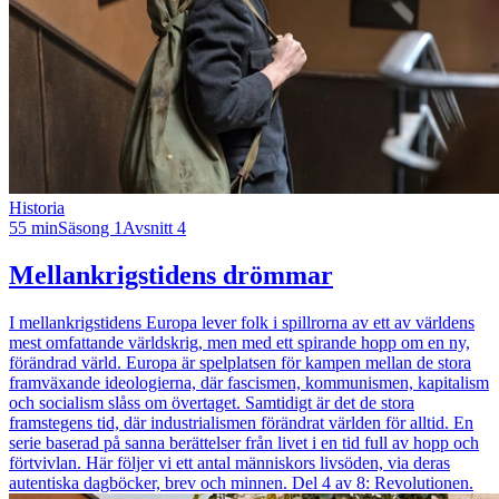
Historia
55 min
Säsong 1
Avsnitt 4
Mellankrigstidens drömmar
I mellankrigstidens Europa lever folk i spillrorna av ett av världens
mest omfattande världskrig, men med ett spirande hopp om en ny,
förändrad värld. Europa är spelplatsen för kampen mellan de stora
framväxande ideologierna, där fascismen, kommunismen, kapitalism
och socialism slåss om övertaget. Samtidigt är det de stora
framstegens tid, där industrialismen förändrat världen för alltid. En
serie baserad på sanna berättelser från livet i en tid full av hopp och
förtvivlan. Här följer vi ett antal människors livsöden, via deras
autentiska dagböcker, brev och minnen. Del 4 av 8: Revolutionen.