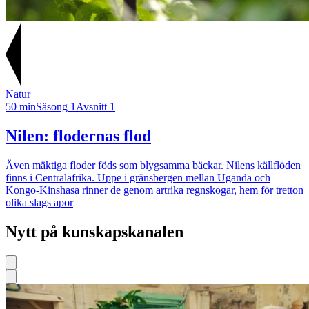
Natur
50 min
Säsong 1
Avsnitt 1
Nilen: flodernas flod
Även mäktiga floder föds som blygsamma bäckar. Nilens källflöden
finns i Centralafrika. Uppe i gränsbergen mellan Uganda och
Kongo-Kinshasa rinner de genom artrika regnskogar, hem för tretton
olika slags apor
Nytt på kunskapskanalen