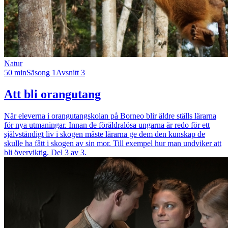
Natur
50 min
Säsong 1
Avsnitt 3
Att bli orangutang
När eleverna i orangutangskolan på Borneo blir äldre ställs lärarna
för nya utmaningar. Innan de föräldralösa ungarna är redo för ett
självständigt liv i skogen måste lärarna ge dem den kunskap de
skulle ha fått i skogen av sin mor. Till exempel hur man undviker att
bli överviktig. Del 3 av 3.