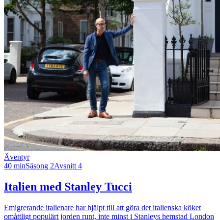
Äventyr
40 min
Säsong 2
Avsnitt 4
Italien med Stanley Tucci
Emigrerande italienare har hjälpt till att göra det italienska köket
omåttligt populärt jorden runt, inte minst i Stanleys hemstad London