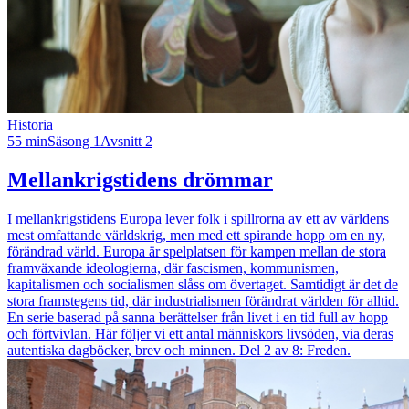
Historia
55 min
Säsong 1
Avsnitt 2
Mellankrigstidens drömmar
I mellankrigstidens Europa lever folk i spillrorna av ett av världens
mest omfattande världskrig, men med ett spirande hopp om en ny,
förändrad värld. Europa är spelplatsen för kampen mellan de stora
framväxande ideologierna, där fascismen, kommunismen,
kapitalismen och socialismen slåss om övertaget. Samtidigt är det de
stora framstegens tid, där industrialismen förändrat världen för alltid.
En serie baserad på sanna berättelser från livet i en tid full av hopp
och förtvivlan. Här följer vi ett antal människors livsöden, via deras
autentiska dagböcker, brev och minnen. Del 2 av 8: Freden.