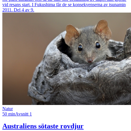
vid resans start. I Fukushima får de se konsekvenserna av tsunamin
2011. Del 4 av 9.
Natur
50 min
Avsnitt 1
Australiens sötaste rovdjur