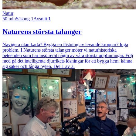
Natur
50 min
Säsong 1
Avsnitt 1
Naturens största talanger
Navigera utan karta? Bygga en fästning av levande kroppar? Inga
problem. I Naturens största talanger möter vi naturhistoriska
beteenden som har inspirerat några av våra största uppfinningar. Följ
med på det intelligenta djurrikets lösningar för att bygga hem, känna
sig säker och fånga byten. Del 1 av 3.