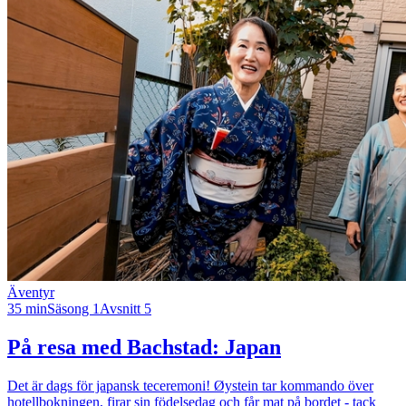
Äventyr
35 min
Säsong 1
Avsnitt 5
På resa med Bachstad: Japan
Det är dags för japansk teceremoni! Øystein tar kommando över
hotellbokningen, firar sin födelsedag och får mat på bordet - tack