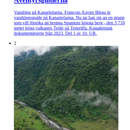
Äventyrsguiderna
Vandring på Kanarieöarna. François-Xavier Bleau är
vandringsguide på Kanarieöarna. Nu tar han sig an en grupp
som vill försöka att bestiga Spaniens högsta berg - den 3 718
meter höga vulkanen Teide på Teneriffa. Kanadensisk
dokumentärserie från 2023. Del 1 av 10. UR.
2