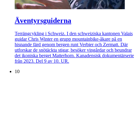
Äventyrsguiderna
Terrängcykling i Schweiz. I den schweiziska kantonen Valais
guidar Chris Winter en grupp mountainbike-åkare på en
hisnande färd genom bergen runt Verbier och Zermatt. Där
utforskar de snötäckta stigar, besöker vingårdar och beundrar
det ikoniska berget Matterhorn. Kanadensisk dokumentärserie
från 2023. Del 9 av 10. UR.
10