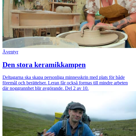
Äventyr
Den stora keramikkampen
Deltagarna ska skapa personliga minnesskrin med plats för både
föremål och berättelser. Leran får också formas till mindre arbeten
där noggrannhet blir avgörande. Del 2 av 10.