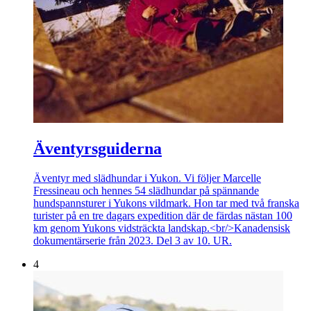
Äventyrsguiderna
Äventyr med slädhundar i Yukon. Vi följer Marcelle
Fressineau och hennes 54 slädhundar på spännande
hundspannsturer i Yukons vildmark. Hon tar med två franska
turister på en tre dagars expedition där de färdas nästan 100
km genom Yukons vidsträckta landskap.<br/>Kanadensisk
dokumentärserie från 2023. Del 3 av 10. UR.
4