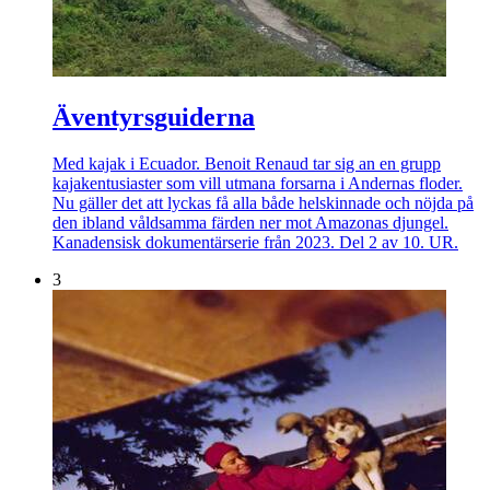
Äventyrsguiderna
Med kajak i Ecuador. Benoit Renaud tar sig an en grupp
kajakentusiaster som vill utmana forsarna i Andernas floder.
Nu gäller det att lyckas få alla både helskinnade och nöjda på
den ibland våldsamma färden ner mot Amazonas djungel.
Kanadensisk dokumentärserie från 2023. Del 2 av 10. UR.
3