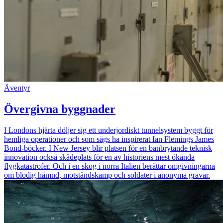
Äventyr
Övergivna byggnader
I Londons hjärta döljer sig ett underjordiskt tunnelsystem byggt för
hemliga operationer och som sägs ha inspirerat Ian Flemings James
Bond-böcker. I New Jersey blir platsen för en banbrytande teknisk
innovation också skådeplats för en av historiens mest ökända
flygkatastrofer. Och i en skog i norra Italien berättar omgivningarna
om blodig hämnd, motståndskamp och soldater i anonyma gravar.