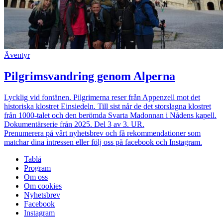
Äventyr
Pilgrimsvandring genom Alperna
Lycklig vid fontänen. Pilgrimerna reser från Appenzell mot det
historiska klostret Einsiedeln. Till sist når de det storslagna klostret
från 1000-talet och den berömda Svarta Madonnan i Nådens kapell.
Dokumentärserie från 2025. Del 3 av 3. UR.
Prenumerera på vårt nyhetsbrev och få rekommendationer som
matchar dina intressen eller följ oss på facebook och Instagram.
Tablå
Program
Om oss
Om cookies
Nyhetsbrev
Facebook
Instagram