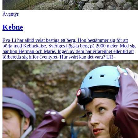
Äventyr
Kebne
Eva-Li har alltid velat bestiga ett berg. Hon bestämmer sig för att
börja med Kebnekaise, Sveriges högsta berg på 2000 meter. Med sig
har hon Herman och Marie. Ingen av dem har erfarenhet eller tid att
förbereda sig inför äventyret. Hur svårt kan det vara? UR.