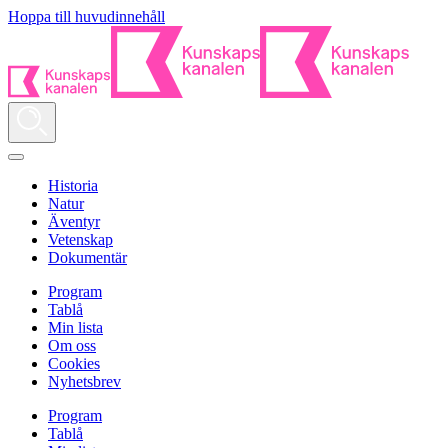
Hoppa till huvudinnehåll
Historia
Natur
Äventyr
Vetenskap
Dokumentär
Program
Tablå
Min lista
Om oss
Cookies
Nyhetsbrev
Program
Tablå