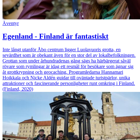
Äventyr
Egenland - Finland är fantastiskt
Inte långt utanför Åbo centrum ligger Luolavuoris grotta, en
sevärdhet som är obekant även för en stor del av lokalbefolkningen.
Grottan som under århundradenas gång sägs ha härbärgerat såväl
rövare som rymlingar är idag ett resmål för besökare som ägnar sig
åt grottkrypning och geocaching. Programledarna Hannamari
Hoikkala och Nicke Aldén guidar till oväntade turistpärlor, unika
attraktioner och fascinerande personligheter runt omkring i Finland.
(Finland, 2020)