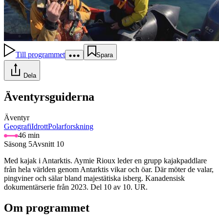
Till programmet
Spara
Dela
Äventyrsguiderna
Äventyr
Geografi
Idrott
Polarforskning
46 min
Säsong 5
Avsnitt 10
Med kajak i Antarktis. Aymie Rioux leder en grupp kajakpaddlare
från hela världen genom Antarktis vikar och öar. Där möter de valar,
pingviner och sälar bland majestätiska isberg. Kanadensisk
dokumentärserie från 2023. Del 10 av 10. UR.
Om programmet