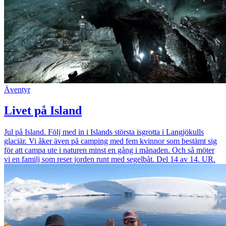
Äventyr
Livet på Island
Jul på Island. Följ med in i Islands största isgrotta i Langjökulls
glaciär. Vi åker även på camping med fem kvinnor som bestämt sig
för att campa ute i naturen minst en gång i månaden. Och så möter
vi en familj som reser jorden runt med segelbåt. Del 14 av 14. UR.