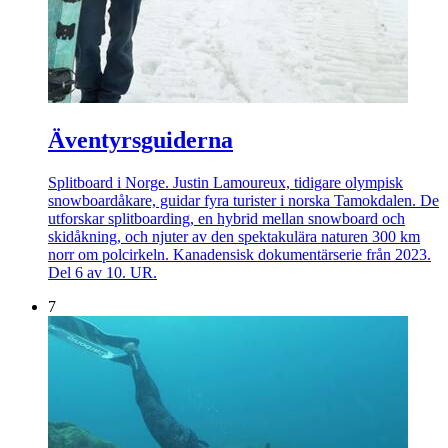
Äventyrsguiderna
Splitboard i Norge. Justin Lamoureux, tidigare olympisk
snowboardåkare, guidar fyra turister i norska Tamokdalen. De
utforskar splitboarding, en hybrid mellan snowboard och
skidåkning, och njuter av den spektakulära naturen 300 km
norr om polcirkeln. Kanadensisk dokumentärserie från 2023.
Del 6 av 10. UR.
7