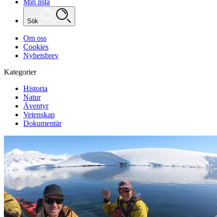
Min lista
Sök
Om oss
Cookies
Nyhetsbrev
Kategorier
Historia
Natur
Äventyr
Vetenskap
Dokumentär