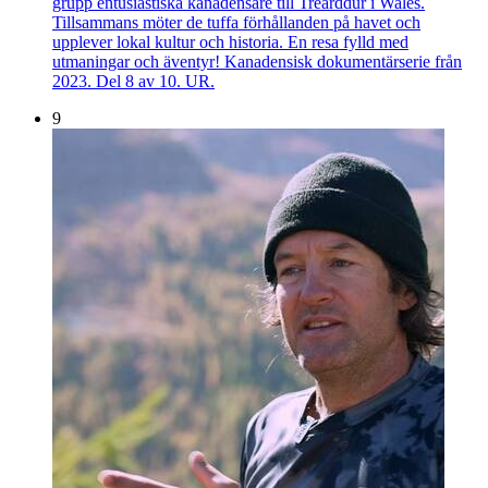
grupp entusiastiska kanadensare till Trearddur i Wales.
Tillsammans möter de tuffa förhållanden på havet och
upplever lokal kultur och historia. En resa fylld med
utmaningar och äventyr! Kanadensisk dokumentärserie från
2023. Del 8 av 10. UR.
9