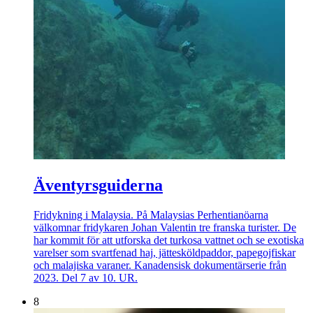
Äventyrsguiderna
Fridykning i Malaysia. På Malaysias Perhentianöarna
välkomnar fridykaren Johan Valentin tre franska turister. De
har kommit för att utforska det turkosa vattnet och se exotiska
varelser som svartfenad haj, jättesköldpaddor, papegojfiskar
och malajiska varaner. Kanadensisk dokumentärserie från
2023. Del 7 av 10. UR.
8