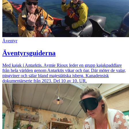
Äventyr
Äventyrsguiderna
Med kajak i Antarktis. Aymie Rioux leder en grupp kajakpaddlare
från hela världen genom Antarktis vikar och öar. Där möter de valar,
pingviner och sälar bland majestätiska isberg. Kanadensisk
dokumentärserie från 2023. Del 10 av 10. UR.