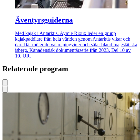
Äventyrsguiderna
Med kajak i Antarktis. Aymie Rioux leder en grupp
kajakpaddlare från hela världen genom Antarktis vikar och
öar. Där möter de valar, pingviner och sälar bland majestätiska
isberg. Kanadensisk dokumentärserie från 2023. Del 10 av
10. UR.
Relaterade program