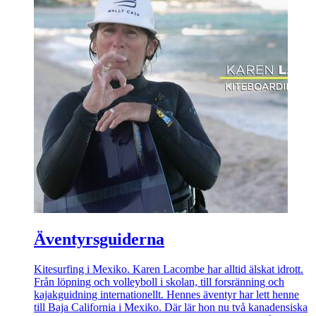
Äventyrsguiderna
Kitesurfing i Mexiko. Karen Lacombe har alltid älskat idrott.
Från löpning och volleyboll i skolan, till forsränning och
kajakguidning internationellt. Hennes äventyr har lett henne
till Baja California i Mexiko. Där lär hon nu två kanadensiska