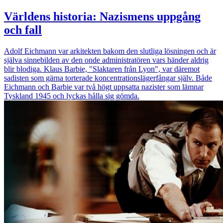
Världens historia: Nazismens uppgång
och fall
Adolf Eichmann var arkitekten bakom den slutliga lösningen och är
själva sinnebilden av den onde administratören vars händer aldrig
blir blodiga. Klaus Barbie, "Slaktaren från Lyon", var däremot
sadisten som gärna torterade koncentrationslägerfångar själv. Både
Eichmann och Barbie var två högt uppsatta nazister som lämnar
Tyskland 1945 och lyckas hålla sig gömda.