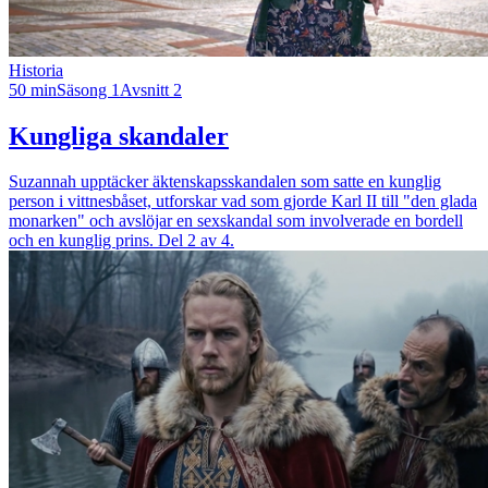
Historia
50 min
Säsong 1
Avsnitt 2
Kungliga skandaler
Suzannah upptäcker äktenskapsskandalen som satte en kunglig
person i vittnesbåset, utforskar vad som gjorde Karl II till "den glada
monarken" och avslöjar en sexskandal som involverade en bordell
och en kunglig prins. Del 2 av 4.