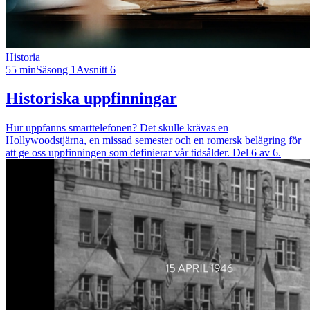
Historia
55 min
Säsong 1
Avsnitt 6
Historiska uppfinningar
Hur uppfanns smarttelefonen? Det skulle krävas en
Hollywoodstjärna, en missad semester och en romersk belägring för
att ge oss uppfinningen som definierar vår tidsålder. Del 6 av 6.