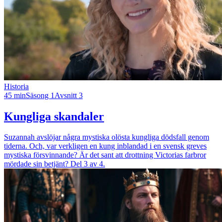
Historia
45 min
Säsong 1
Avsnitt 3
Kungliga skandaler
Suzannah avslöjar några mystiska olösta kungliga dödsfall genom
tiderna. Och, var verkligen en kung inblandad i en svensk greves
mystiska försvinnande? Är det sant att drottning Victorias farbror
mördade sin betjänt? Del 3 av 4.