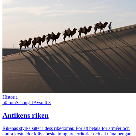
Historia
50 min
Säsong 1
Avsnitt 3
Antikens riken
Rikenas styrka sitter i dess rikedomar. För att betala för arméer och
andra kostnader krävs beskattning av territorier och att tjäna pengar