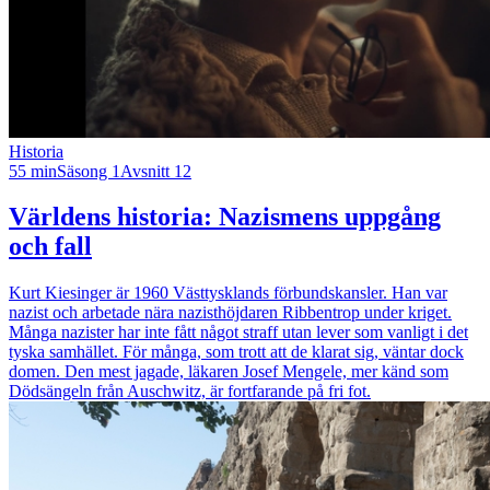
Historia
55 min
Säsong 1
Avsnitt 12
Världens historia: Nazismens uppgång
och fall
Kurt Kiesinger är 1960 Västtysklands förbundskansler. Han var
nazist och arbetade nära nazisthöjdaren Ribbentrop under kriget.
Många nazister har inte fått något straff utan lever som vanligt i det
tyska samhället. För många, som trott att de klarat sig, väntar dock
domen. Den mest jagade, läkaren Josef Mengele, mer känd som
Dödsängeln från Auschwitz, är fortfarande på fri fot.