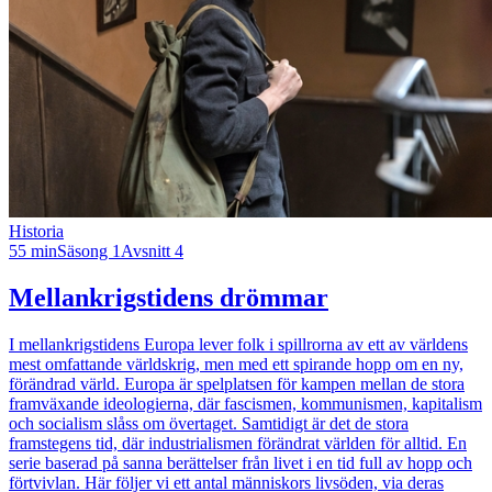
Historia
55 min
Säsong 1
Avsnitt 4
Mellankrigstidens drömmar
I mellankrigstidens Europa lever folk i spillrorna av ett av världens
mest omfattande världskrig, men med ett spirande hopp om en ny,
förändrad värld. Europa är spelplatsen för kampen mellan de stora
framväxande ideologierna, där fascismen, kommunismen, kapitalism
och socialism slåss om övertaget. Samtidigt är det de stora
framstegens tid, där industrialismen förändrat världen för alltid. En
serie baserad på sanna berättelser från livet i en tid full av hopp och
förtvivlan. Här följer vi ett antal människors livsöden, via deras