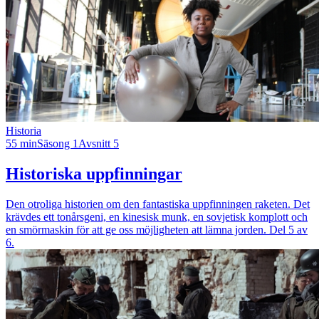
Historia
55 min
Säsong 1
Avsnitt 5
Historiska uppfinningar
Den otroliga historien om den fantastiska uppfinningen raketen. Det
krävdes ett tonårsgeni, en kinesisk munk, en sovjetisk komplott och
en smörmaskin för att ge oss möjligheten att lämna jorden. Del 5 av
6.