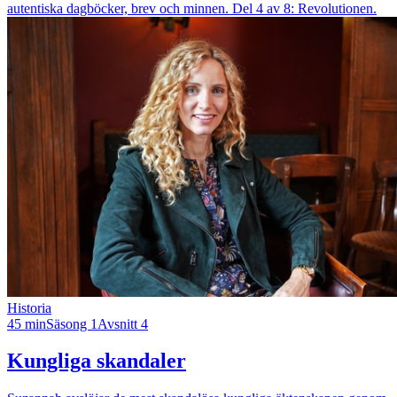
autentiska dagböcker, brev och minnen. Del 4 av 8: Revolutionen.
Historia
45 min
Säsong 1
Avsnitt 4
Kungliga skandaler