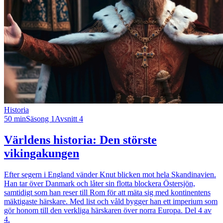
Historia
50 min
Säsong 1
Avsnitt 4
Världens historia: Den störste
vikingakungen
Efter segern i England vänder Knut blicken mot hela Skandinavien.
Han tar över Danmark och låter sin flotta blockera Östersjön,
samtidigt som han reser till Rom för att mäta sig med kontinentens
mäktigaste härskare. Med list och våld bygger han ett imperium som
gör honom till den verkliga härskaren över norra Europa. Del 4 av
4.