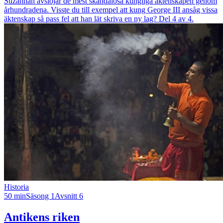
Suzannah avslöjar de mest skandalösa kungliga äktenskapen genom
århundradena. Visste du till exempel att kung George III ansåg vissa
äktenskap så pass fel att han lät skriva en ny lag? Del 4 av 4.
Historia
50 min
Säsong 1
Avsnitt 6
Antikens riken