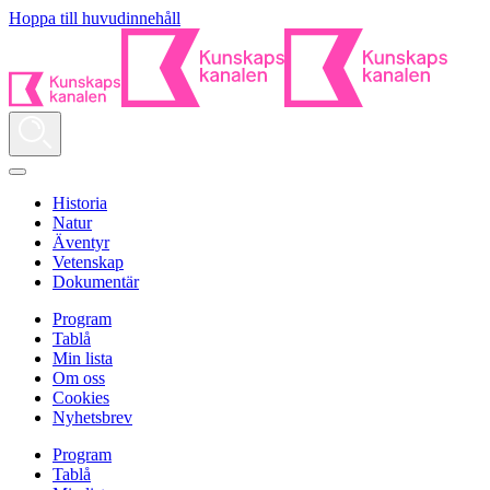
Hoppa till huvudinnehåll
Historia
Natur
Äventyr
Vetenskap
Dokumentär
Program
Tablå
Min lista
Om oss
Cookies
Nyhetsbrev
Program
Tablå