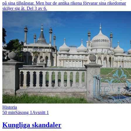
på sina tillgångar. Men hur de antika rikena förvarar sina rikedomar
skiljer sig åt. Del 3 av 6.
Historia
50 min
Säsong 1
Avsnitt 1
Kungliga skandaler