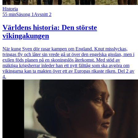
Historia
55 min
Säsong 1
Avsnitt 2
Världens historia: Den störste
vikingakungen
När kung Sven dör rasar kampen om England. Knut misslyckas,
tvingas fly och låter sin vrede gå ut över den engelska gisslan, men i
exilen föds planen på en skoningslös återkomst. Med stöd av
mäktiga krigsherrar inleder han ett nytt fälttåg som ska avgöra om
vikingarna kan ta makten över ett av Europas rikaste riken. Del 2 av
4.