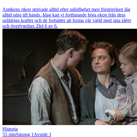
Antikens riken strävade alltid efter odödlighet men förstörelsen låg
alltid nära till hands. Idag kan vi fortfarande höra ekon från dess
uråldriga krafter och de fortsätter att forma vår värld med sina idéer
och övertygelser. Del 6 av 6.
Historia
55 min
Säsong 1
Avsnitt 3