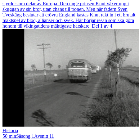
styrde stora delar av Europa. Den unge prinsen Knut växer upp i
skuggan av sin bror, utan chans till tronen. Men när fadern Sven
Tveskägg beslutar att erövra England kastas Knut rakt in i ett brutalt
maktspel av blod, allianser och svek. Här börjar resan som ska göra
honom till vikingatidens mäktigaste härskare. Del 1 av 4.
Historia
50 min
Säsong 1
Avsnitt 11