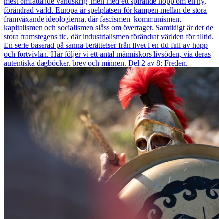
mest omfattande världskrig, men med ett spirande hopp om en ny,
förändrad värld. Europa är spelplatsen för kampen mellan de stora
framväxande ideologierna, där fascismen, kommunismen,
kapitalismen och socialismen slåss om övertaget. Samtidigt är det de
stora framstegens tid, där industrialismen förändrat världen för alltid.
En serie baserad på sanna berättelser från livet i en tid full av hopp
och förtvivlan. Här följer vi ett antal människors livsöden, via deras
autentiska dagböcker, brev och minnen. Del 2 av 8: Freden.