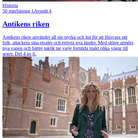
Historia
50 min
Säsong 1
Avsnitt 4
Antikens riken
Antikens riken använder all sin styrka och list för att försvara sitt
folk, attackera sina rivaler och erövra nya länder. Med större arméer,
nya vapen och bättre taktik tar varje forntida makt olika vägar till
seger. Del 4 av 6.