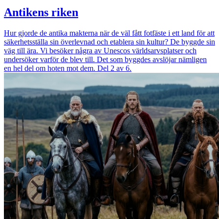
Antikens riken
Hur gjorde de antika makterna när de väl fått fotfäste i ett land för att
säkerhetsställa sin överlevnad och etablera sin kultur? De byggde sin
väg till ära. Vi besöker några av Unescos världsarvsplatser och
undersöker varför de blev till. Det som byggdes avslöjar nämligen
en hel del om hoten mot dem. Del 2 av 6.