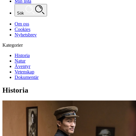
Min lista
Sök
Om oss
Cookies
Nyhetsbrev
Kategorier
Historia
Natur
Äventyr
Vetenskap
Dokumentär
Historia