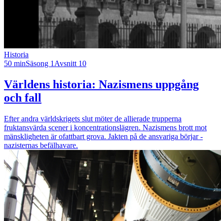
Historia
50 min
Säsong 1
Avsnitt 10
Världens historia: Nazismens uppgång
och fall
Efter andra världskrigets slut möter de allierade trupperna
fruktansvärda scener i koncentrationslägren. Nazismens brott mot
mänskligheten är ofattbart grova. Jakten på de ansvariga börjar -
nazisternas befälhavare.