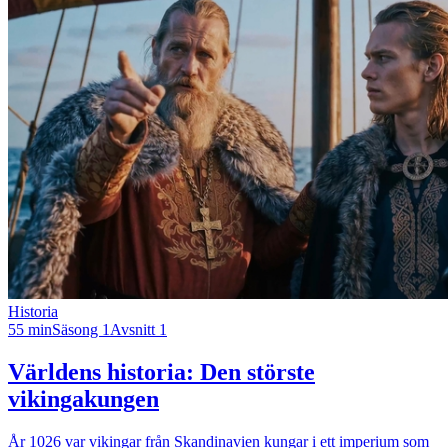
Historia
55 min
Säsong 1
Avsnitt 1
Världens historia: Den störste
vikingakungen
År 1026 var vikingar från Skandinavien kungar i ett imperium som