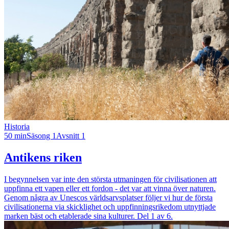
Historia
50 min
Säsong 1
Avsnitt 1
Antikens riken
I begynnelsen var inte den största utmaningen för civilisationen att
uppfinna ett vapen eller ett fordon - det var att vinna över naturen.
Genom några av Unescos världsarvsplatser följer vi hur de första
civilisationerna via skicklighet och uppfinningsrikedom utnyttjade
marken bäst och etablerade sina kulturer. Del 1 av 6.