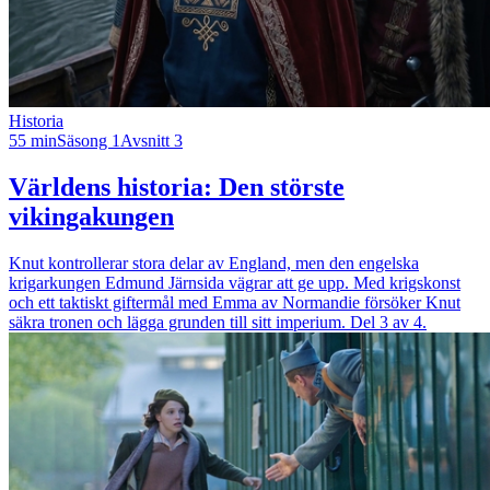
Historia
55 min
Säsong 1
Avsnitt 3
Världens historia: Den störste
vikingakungen
Knut kontrollerar stora delar av England, men den engelska
krigarkungen Edmund Järnsida vägrar att ge upp. Med krigskonst
och ett taktiskt giftermål med Emma av Normandie försöker Knut
säkra tronen och lägga grunden till sitt imperium. Del 3 av 4.