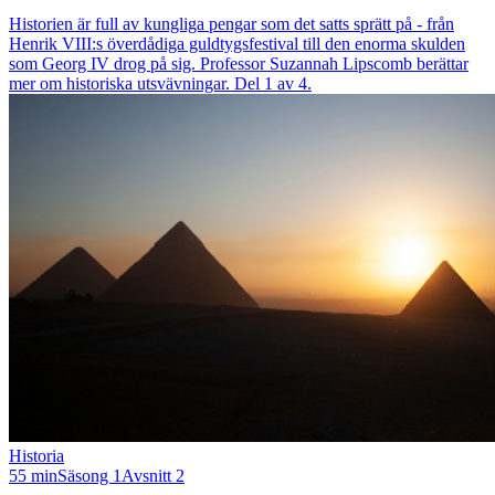
Historien är full av kungliga pengar som det satts sprätt på - från
Henrik VIII:s överdådiga guldtygsfestival till den enorma skulden
som Georg IV drog på sig. Professor Suzannah Lipscomb berättar
mer om historiska utsvävningar. Del 1 av 4.
Historia
55 min
Säsong 1
Avsnitt 2