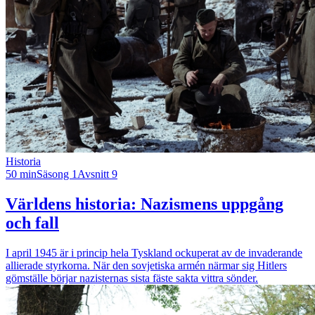
Historia
50 min
Säsong 1
Avsnitt 9
Världens historia: Nazismens uppgång
och fall
I april 1945 är i princip hela Tyskland ockuperat av de invaderande
allierade styrkorna. När den sovjetiska armén närmar sig Hitlers
gömställe börjar nazisternas sista fäste sakta vittra sönder.