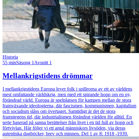
Historia
55 min
Säsong 1
Avsnitt 1
Mellankrigstidens drömmar
I mellankrigstidens Europa lever folk i spillrorna av ett av världens
mest omfattande världskrig, men med ett spirande hopp om en ny,
förändrad värld. Europa är spelplatsen för kampen mellan de stora
framväxande ideologierna, där fascismen, kommunismen, kapitalism
och socialism slåss om övertaget. Samtidigt är det de stora
framstegens tid, där industrialismen förändrat världen för alltid. En
serie baserad på sanna berättelser från livet i en tid full av hopp och
förtvivlan. Här följer vi ett antal människors livsöden, via deras
autentiska dagböcker, brev och minnen. Del 1 av 8: 1918 -1939.