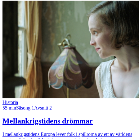
Historia
55 min
Säsong 1
Avsnitt 2
Mellankrigstidens drömmar
I mellankrigstidens Europa lever folk i spillrorna av ett av världens