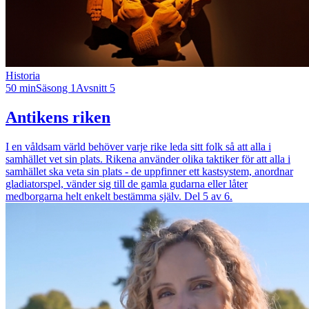
Historia
50 min
Säsong 1
Avsnitt 5
Antikens riken
I en våldsam värld behöver varje rike leda sitt folk så att alla i
samhället vet sin plats. Rikena använder olika taktiker för att alla i
samhället ska veta sin plats - de uppfinner ett kastsystem, anordnar
gladiatorspel, vänder sig till de gamla gudarna eller låter
medborgarna helt enkelt bestämma själv. Del 5 av 6.