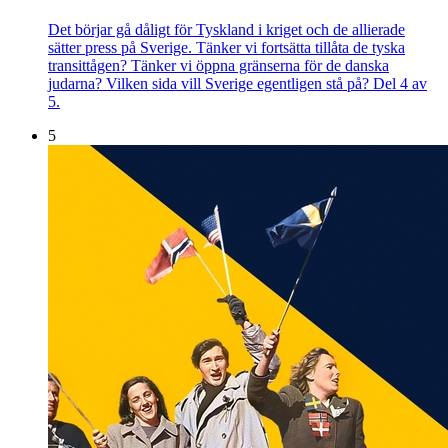
Det börjar gå dåligt för Tyskland i kriget och de allierade
sätter press på Sverige. Tänker vi fortsätta tillåta de tyska
transittågen? Tänker vi öppna gränserna för de danska
judarna? Vilken sida vill Sverige egentligen stå på? Del 4 av
5.
5