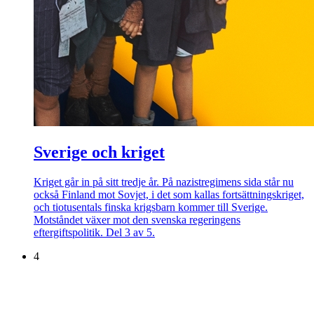
Sverige och kriget
Kriget går in på sitt tredje år. På nazistregimens sida står nu
också Finland mot Sovjet, i det som kallas fortsättningskriget,
och tiotusentals finska krigsbarn kommer till Sverige.
Motståndet växer mot den svenska regeringens
eftergiftspolitik. Del 3 av 5.
4