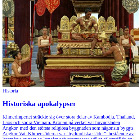
Historia
Historiska apokalypser
Khmerimperiet sträckte sig över stora delar av Kambodja, Thailand,
Laos och södra Vietnam. Kronan på verket var huvudstaden
Angkor, med den största religiösa byggnaden som någonsin byggts,
Angkor Vat. Khmerstäderna var "hydrauliska städer", bestående av