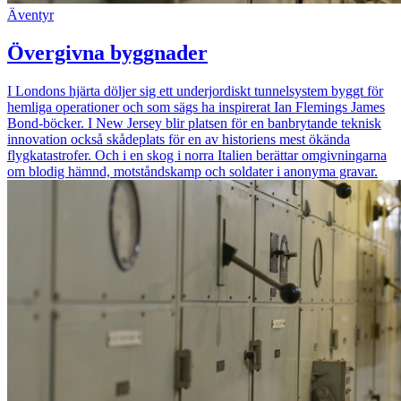
Äventyr
Övergivna byggnader
I Londons hjärta döljer sig ett underjordiskt tunnelsystem byggt för
hemliga operationer och som sägs ha inspirerat Ian Flemings James
Bond-böcker. I New Jersey blir platsen för en banbrytande teknisk
innovation också skådeplats för en av historiens mest ökända
flygkatastrofer. Och i en skog i norra Italien berättar omgivningarna
om blodig hämnd, motståndskamp och soldater i anonyma gravar.