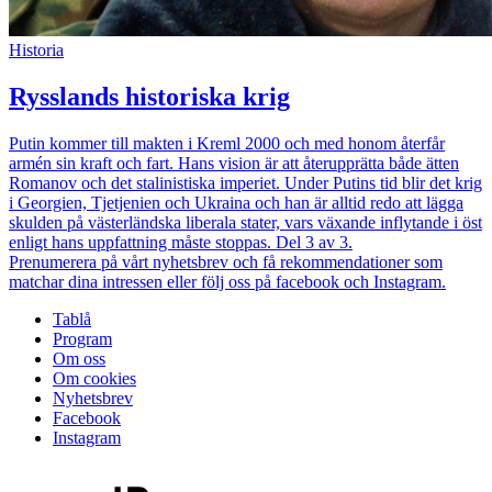
Historia
Rysslands historiska krig
Putin kommer till makten i Kreml 2000 och med honom återfår
armén sin kraft och fart. Hans vision är att återupprätta både ätten
Romanov och det stalinistiska imperiet. Under Putins tid blir det krig
i Georgien, Tjetjenien och Ukraina och han är alltid redo att lägga
skulden på västerländska liberala stater, vars växande inflytande i öst
enligt hans uppfattning måste stoppas. Del 3 av 3.
Prenumerera på vårt nyhetsbrev och få rekommendationer som
matchar dina intressen eller följ oss på facebook och Instagram.
Tablå
Program
Om oss
Om cookies
Nyhetsbrev
Facebook
Instagram