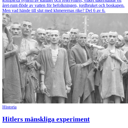
komplexa system av kanaler och reservoarer, vilket säkerställde ett
året-runt-flöde av vatten för befolkningen, jordbruket och boskapen.
Men vad hände till slut med khmerernas rike? Del 6 av 6.
Historia
Hitlers mänskliga experiment