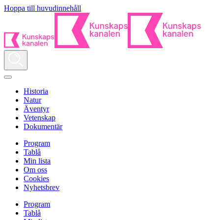
Hoppa till huvudinnehåll
Historia
Natur
Äventyr
Vetenskap
Dokumentär
Program
Tablå
Min lista
Om oss
Cookies
Nyhetsbrev
Program
Tablå