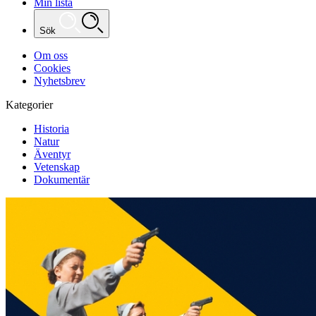
Min lista
Sök
Om oss
Cookies
Nyhetsbrev
Kategorier
Historia
Natur
Äventyr
Vetenskap
Dokumentär