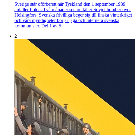
Sverige står oförberett när Tyskland den 1 september 1939
anfaller Polen. Två månader senare fäller Sovjet bomber över
Helsingfors. Svenska frivilliga beger sig till finska vinterkriget
och våra myndigheter börjar jaga och internera svenska
kommunister. Del 1 av 5.
2