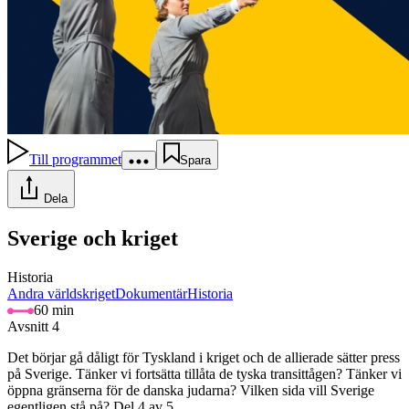
Till programmet
Spara
Dela
Sverige och kriget
Historia
Andra världskriget
Dokumentär
Historia
60 min
Avsnitt 4
Det börjar gå dåligt för Tyskland i kriget och de allierade sätter press
på Sverige. Tänker vi fortsätta tillåta de tyska transittågen? Tänker vi
öppna gränserna för de danska judarna? Vilken sida vill Sverige
egentligen stå på? Del 4 av 5.