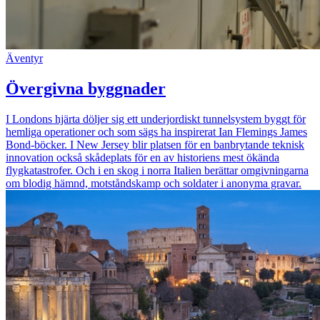
Äventyr
Övergivna byggnader
I Londons hjärta döljer sig ett underjordiskt tunnelsystem byggt för
hemliga operationer och som sägs ha inspirerat Ian Flemings James
Bond-böcker. I New Jersey blir platsen för en banbrytande teknisk
innovation också skådeplats för en av historiens mest ökända
flygkatastrofer. Och i en skog i norra Italien berättar omgivningarna
om blodig hämnd, motståndskamp och soldater i anonyma gravar.