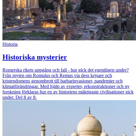
Historia
Historiska mysterier
Romerska rikets uppgång och fall - hur gick det egentligen under?
Från myten om Romulus och Remus via dess kejsare och
kristendomens genombrott till barbarinvasioner, pandemier och
klimatförändringar. Med hjälp av experter, rekonstruktioner och ny
forskning förklaras hur en av historiens mäktigaste civilisationer gick
under. Del 8 av 8.