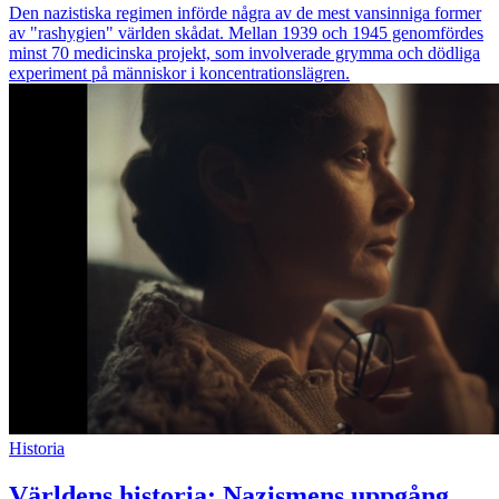
Den nazistiska regimen införde några av de mest vansinniga former
av "rashygien" världen skådat. Mellan 1939 och 1945 genomfördes
minst 70 medicinska projekt, som involverade grymma och dödliga
experiment på människor i koncentrationslägren.
Historia
Världens historia: Nazismens uppgång