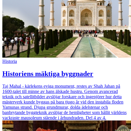
Historia
Historiens mäktiga byggnader
Taj Mahal - kärlekens eviga monument, restes av Shah Jahan på
1600-talet till minne av hans älskade hustru. Genom avancerad
teknik och satellitbilder avslöjar forskare och ingenjörer hur detta
mästerverk kunde byggas på bara tjugo år vid den instabila floden
Yamunas strand. Djupa grundmurar, dolda ädelstenar och
banbrytande byggteknik avslöjar de hemligheter som hållit världens
vackraste mausoleum stående i århundraden. Del 4 av 4.