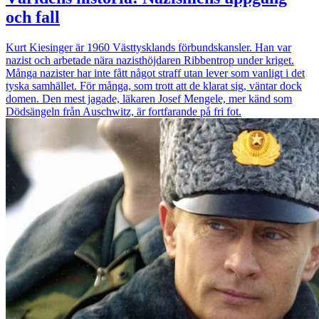
och fall
Kurt Kiesinger är 1960 Västtysklands förbundskansler. Han var
nazist och arbetade nära nazisthöjdaren Ribbentrop under kriget.
Många nazister har inte fått något straff utan lever som vanligt i det
tyska samhället. För många, som trott att de klarat sig, väntar dock
domen. Den mest jagade, läkaren Josef Mengele, mer känd som
Dödsängeln från Auschwitz, är fortfarande på fri fot.