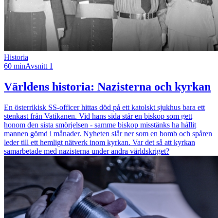
Historia
60 min
Avsnitt 1
Världens historia: Nazisterna och kyrkan
En österrikisk SS-officer hittas död på ett katolskt sjukhus bara ett
stenkast från Vatikanen. Vid hans sida står en biskop som gett
honom den sista smörjelsen - samme biskop misstänks ha hållit
mannen gömd i månader. Nyheten slår ner som en bomb och spåren
leder till ett hemligt nätverk inom kyrkan. Var det så att kyrkan
samarbetade med nazisterna under andra världskriget?