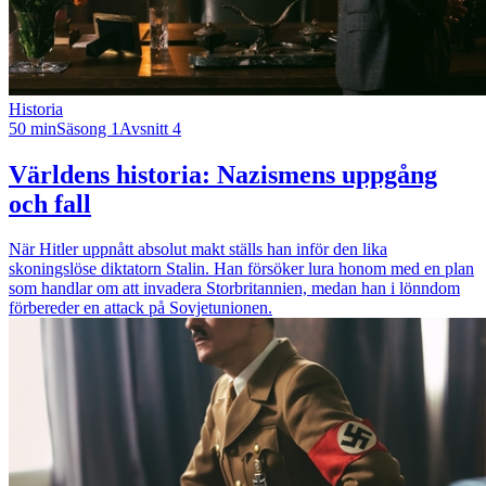
Historia
50 min
Säsong 1
Avsnitt 4
Världens historia: Nazismens uppgång
och fall
När Hitler uppnått absolut makt ställs han inför den lika
skoningslöse diktatorn Stalin. Han försöker lura honom med en plan
som handlar om att invadera Storbritannien, medan han i lönndom
förbereder en attack på Sovjetunionen.