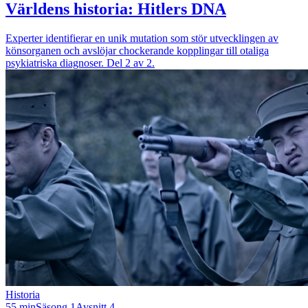
Världens historia: Hitlers DNA
Experter identifierar en unik mutation som stör utvecklingen av
könsorganen och avslöjar chockerande kopplingar till otaliga
psykiatriska diagnoser. Del 2 av 2.
Historia
55 min
Säsong 1
Avsnitt 4