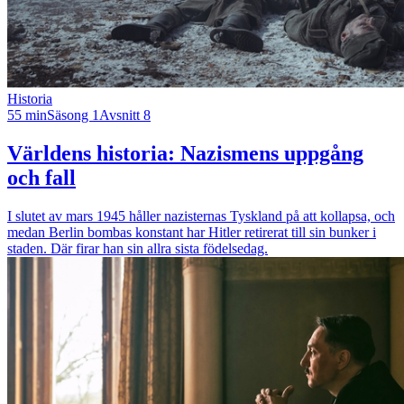
Historia
55 min
Säsong 1
Avsnitt 8
Världens historia: Nazismens uppgång
och fall
I slutet av mars 1945 håller nazisternas Tyskland på att kollapsa, och
medan Berlin bombas konstant har Hitler retirerat till sin bunker i
staden. Där firar han sin allra sista födelsedag.