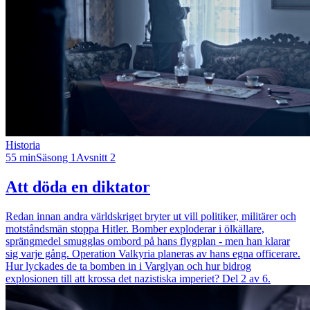
Historia
55 min
Säsong 1
Avsnitt 2
Att döda en diktator
Redan innan andra världskriget bryter ut vill politiker, militärer och
motståndsmän stoppa Hitler. Bomber exploderar i ölkällare,
sprängmedel smugglas ombord på hans flygplan - men han klarar
sig varje gång. Operation Valkyria planeras av hans egna officerare.
Hur lyckades de ta bomben in i Varglyan och hur bidrog
explosionen till att krossa det nazistiska imperiet? Del 2 av 6.