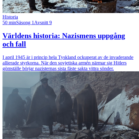
Historia
50 min
Säsong 1
Avsnitt 9
Världens historia: Nazismens uppgång
och fall
I april 1945 är i princip hela Tyskland ockuperat av de invaderande
allierade styrkorna. När den sovjetiska armén närmar sig Hitlers
gömställe börjar nazisternas sista fäste sakta vittra sönder.