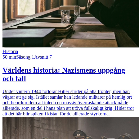
Historia
50 min
Säsong 1
Avsnitt 7
Världens historia: Nazismens uppgång
och fall
Under vintern 1944 förlorar Hitler strider på alla fronter, men han
vägrar att ge sig. Istället samlar han ledande militärer på hemlig ort
och beordrar dem att inleda en massiv överraskande attack på de
allierade, som en del i hans plan att utöva fullskaligt krig. Hitler tror
att det här blir spiken i kistan för de allierade styrkorna.