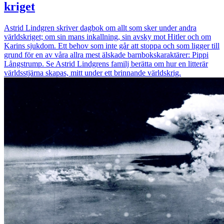
kriget
Astrid Lindgren skriver dagbok om allt som sker under andra
världskriget; om sin mans inkallning, sin avsky mot Hitler och om
Karins sjukdom. Ett behov som inte går att stoppa och som ligger till
grund för en av våra allra mest älskade barnbokskaraktärer: Pippi
Långstrump. Se Astrid Lindgrens familj berätta om hur en litterär
världsstjärna skapas, mitt under ett brinnande världskrig.