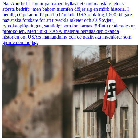
När Apollo 11 landar på månen hyllas det som mänsklighetens
största bedrift - men bakom triumfen döljer sig en mörk historia. I
hemliga Operation Paperclip hämtade USA omkring 1 600 tidigare
nazistiska forskare för att utveckla raketer och slå Sovjet i
rymdkapplöpningen, samtidigt som forskarnas förflutna raderades ur
protokollen. Med unikt NASA-material berättas den okända
historien om USA:s månlandning och de nazityska ingenjörer som
gjorde den möjlig.