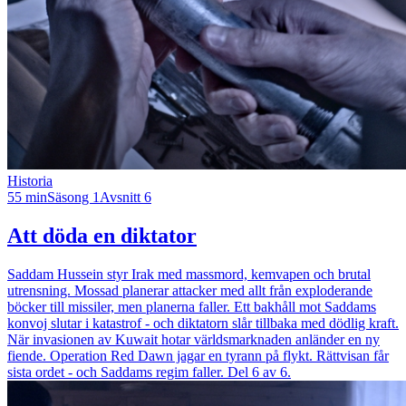
Historia
55 min
Säsong 1
Avsnitt 6
Att döda en diktator
Saddam Hussein styr Irak med massmord, kemvapen och brutal
utrensning. Mossad planerar attacker med allt från exploderande
böcker till missiler, men planerna faller. Ett bakhåll mot Saddams
konvoj slutar i katastrof - och diktatorn slår tillbaka med dödlig kraft.
När invasionen av Kuwait hotar världsmarknaden anländer en ny
fiende. Operation Red Dawn jagar en tyrann på flykt. Rättvisan får
sista ordet - och Saddams regim faller. Del 6 av 6.