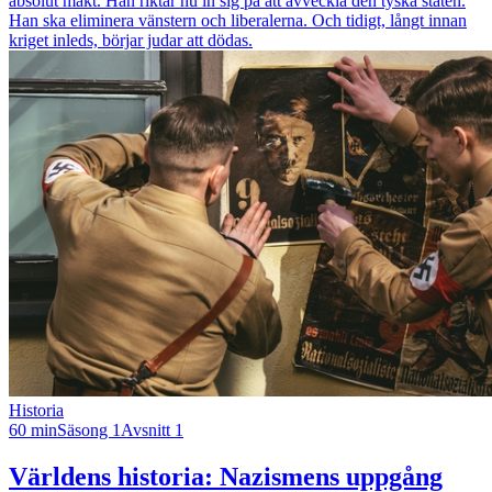
absolut makt. Han riktar nu in sig på att avveckla den tyska staten.
Han ska eliminera vänstern och liberalerna. Och tidigt, långt innan
kriget inleds, börjar judar att dödas.
Historia
60 min
Säsong 1
Avsnitt 1
Världens historia: Nazismens uppgång