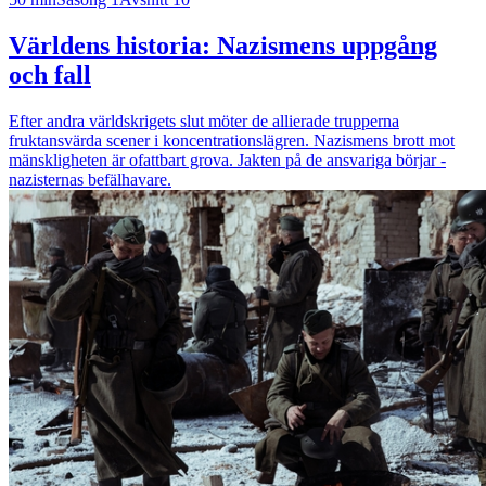
Världens historia: Nazismens uppgång
och fall
Efter andra världskrigets slut möter de allierade trupperna
fruktansvärda scener i koncentrationslägren. Nazismens brott mot
mänskligheten är ofattbart grova. Jakten på de ansvariga börjar -
nazisternas befälhavare.