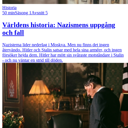
Historia
50 min
Säsong 1
Avsnitt 5
Världens historia: Nazismens uppgång
och fall
Nazisterna lider nederlag i Moskva. Men nu finns det ingen
återvändo. Hitler och Stalin satsar med hela sina arméer, och ingen
försöker hejda dem. Hitler har mött sin svåraste motståndare i Stalin
- och nu väntar en strid till döden.