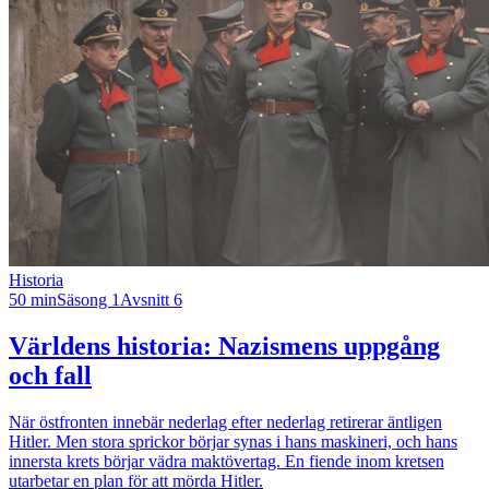
Historia
50 min
Säsong 1
Avsnitt 6
Världens historia: Nazismens uppgång
och fall
När östfronten innebär nederlag efter nederlag retirerar äntligen
Hitler. Men stora sprickor börjar synas i hans maskineri, och hans
innersta krets börjar vädra maktövertag. En fiende inom kretsen
utarbetar en plan för att mörda Hitler.