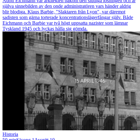
Adolf Eichmann var arkitekten bakom den slutliga lösningen och är
själva sinnebilden av den onde administratören vars händer aldrig
blir blodiga. Klaus Barbie, "Slaktaren från Lyon", var däremot
sadisten som gärna torterade koncentrationslägerfångar själv. Både
Eichmann och Barbie var två högt uppsatta nazister som lämnar
Tyskland 1945 och lyckas hålla sig gömda.
Historia
50 min
Säsong 1
Avsnitt 10