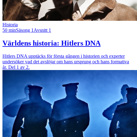
Historia
50 min
Säsong 1
Avsnitt 1
Världens historia: Hitlers DNA
Hitlers DNA upptäcks för första gången i historien och experter
undersöker vad det avslöjar om hans ursprung och hans formativa
år. Del 1 av 2.