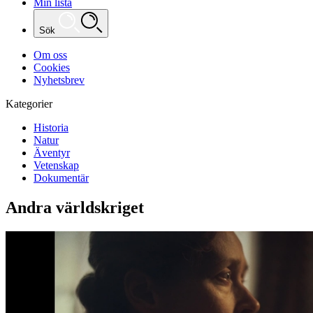
Min lista
Sök
Om oss
Cookies
Nyhetsbrev
Kategorier
Historia
Natur
Äventyr
Vetenskap
Dokumentär
Andra världskriget