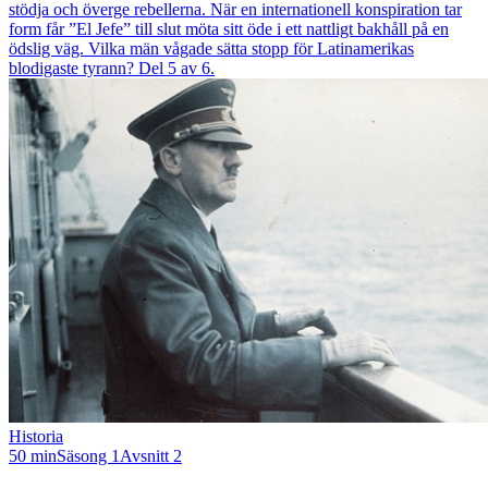
stödja och överge rebellerna. När en internationell konspiration tar
form får ”El Jefe” till slut möta sitt öde i ett nattligt bakhåll på en
ödslig väg. Vilka män vågade sätta stopp för Latinamerikas
blodigaste tyrann? Del 5 av 6.
Historia
50 min
Säsong 1
Avsnitt 2