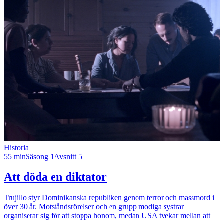
Historia
55 min
Säsong 1
Avsnitt 5
Att döda en diktator
Trujillo styr Dominikanska republiken genom terror och massmord i
över 30 år. Motståndsrörelser och en grupp modiga systrar
organiserar sig för att stoppa honom, medan USA tvekar mellan att