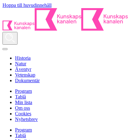
Hoppa till huvudinnehåll
Historia
Natur
Äventyr
Vetenskap
Dokumentär
Program
Tablå
Min lista
Om oss
Cookies
Nyhetsbrev
Program
Tablå