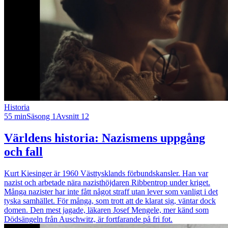
Historia
55 min
Säsong 1
Avsnitt 12
Världens historia: Nazismens uppgång
och fall
Kurt Kiesinger är 1960 Västtysklands förbundskansler. Han var
nazist och arbetade nära nazisthöjdaren Ribbentrop under kriget.
Många nazister har inte fått något straff utan lever som vanligt i det
tyska samhället. För många, som trott att de klarat sig, väntar dock
domen. Den mest jagade, läkaren Josef Mengele, mer känd som
Dödsängeln från Auschwitz, är fortfarande på fri fot.