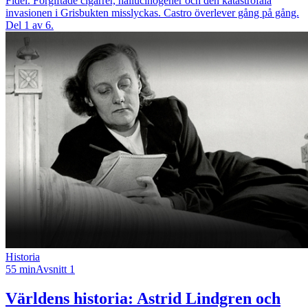
Fidel. Förgiftade cigarrer, hallucinogener och den katastrofala
invasionen i Grisbukten misslyckas. Castro överlever gång på gång.
Del 1 av 6.
Historia
55 min
Avsnitt 1
Världens historia: Astrid Lindgren och