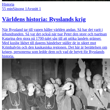
Historia
55 min
Säsong 1
Avsnitt 1
Världens historia: Rysslands krig
När Ryssland tar till vapen håller världen andan. Så har det varit i
århundranden. Så var det också när tsar Peter den store och tsaritsan
Katarina den stora på 1700-talet såg till att utöka landets gränser.
Med kuslig likhet till dagens händelser ställer de in siktet mot
Krimhalvön och den kaukasiska regionen. Det här är berättelsen om
krigen, personerna som ledde dem och vad de betytt för Rysslands
historia.