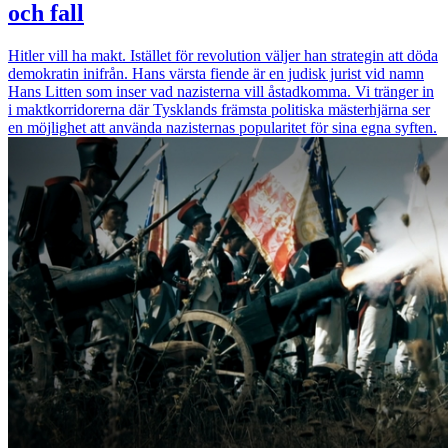
och fall
Hitler vill ha makt. Istället för revolution väljer han strategin att döda
demokratin inifrån. Hans värsta fiende är en judisk jurist vid namn
Hans Litten som inser vad nazisterna vill åstadkomma. Vi tränger in
i maktkorridorerna där Tysklands främsta politiska mästerhjärna ser
en möjlighet att använda nazisternas popularitet för sina egna syften.