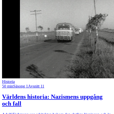
Historia
50 min
Säsong 1
Avsnitt 11
Världens historia: Nazismens uppgång
och fall