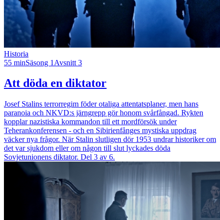
Historia
55 min
Säsong 1
Avsnitt 3
Att döda en diktator
Josef Stalins terrorregim föder otaliga attentatsplaner, men hans
paranoia och NKVD:s järngrepp gör honom svårfångad. Rykten
kopplar nazistiska kommandon till ett mordförsök under
Teherankonferensen - och en Sibirienfånges mystiska uppdrag
väcker nya frågor. När Stalin slutligen dör 1953 undrar historiker om
det var sjukdom eller om någon till slut lyckades döda
Sovjetunionens diktator. Del 3 av 6.