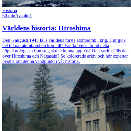
Historia
60 min
Avsnitt 1
Världens historia: Hiroshima
Den 6 augusti 1945 fälls världens första atombomb i krig. Hur gick
det till när atombomben kom till? Vad krävdes för att detta
högteknologiska framsteg skulle kunna uppnås? Och varför fälls den
över Hiroshima och Nagasaki? Se kolorerade arkiv och hör experter
berätta om denna vändpunkt i vår historia.