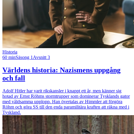
Historia
60 min
Säsong 1
Avsnitt 3
Världens historia: Nazismens uppgång
och fall
Adolf Hitler har varit rikskansler i knappt ett år, men känner sig
hotad av Ernst Röhms stormtrupper som dominerar Tysklands gator
med våldsamma upplopp. Han övertalas av Himmler att förgöra
Röhm och göra SS till den enda paramilitära kraften att räkna med i
Tyskland.