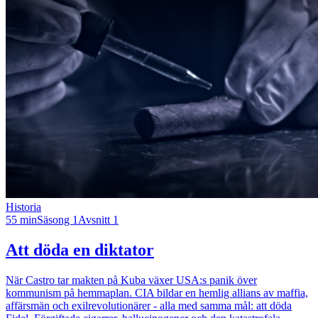
Historia
55 min
Säsong 1
Avsnitt 1
Att döda en diktator
När Castro tar makten på Kuba växer USA:s panik över
kommunism på hemmaplan. CIA bildar en hemlig allians av maffia,
affärsmän och exilrevolutionärer - alla med samma mål: att döda