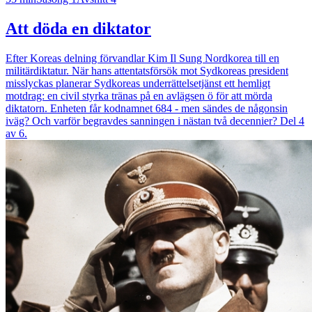
Att döda en diktator
Efter Koreas delning förvandlar Kim Il Sung Nordkorea till en
militärdiktatur. När hans attentatsförsök mot Sydkoreas president
misslyckas planerar Sydkoreas underrättelsetjänst ett hemligt
motdrag: en civil styrka tränas på en avlägsen ö för att mörda
diktatorn. Enheten får kodnamnet 684 - men sändes de någonsin
iväg? Och varför begravdes sanningen i nästan två decennier? Del 4
av 6.