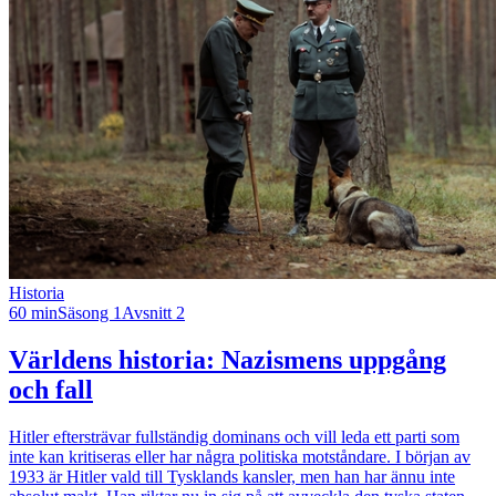
Historia
60 min
Säsong 1
Avsnitt 2
Världens historia: Nazismens uppgång
och fall
Hitler eftersträvar fullständig dominans och vill leda ett parti som
inte kan kritiseras eller har några politiska motståndare. I början av
1933 är Hitler vald till Tysklands kansler, men han har ännu inte