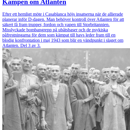
Kampen om Atlanten
Efter ett hemligt möte i Casablanca höjs insatserna när de allierade
planerar inför D-dagen. Man behöver kontroll över Atlanten för att
säkert få fram trupper, fordon och vapen till Storbritannien.
Misslyckade bombangrepp på ubåtsbaser och de psykiska
påfrestningarna för dem som kämpat till havs leder fram till en
blodig konfrontation i maj 1943 som blir en vändpunkt i slaget om
Atlanten. Del 3 av 3.