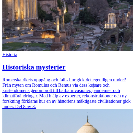
Historia
Historiska mysterier
Romerska rikets uppgång och fall - hur gick det egentligen under?
Från myten om Romulus och Remus via dess kejsare och
kristendomens genombrott till barbarinvasioner, pandemier och
klimatförändringar. Med hjälp av experter, rekonstruktioner och ny
forskning förklaras hur en av historiens mäktigaste civilisationer gick
under. Del 8 av 8.