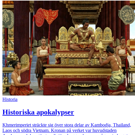
Historia
Historiska apokalypser
Khmerimperiet sträckte sig över stora delar av Kambodja, Thailand,
Laos och södra Vietnam. Kronan på verket var huvudstaden