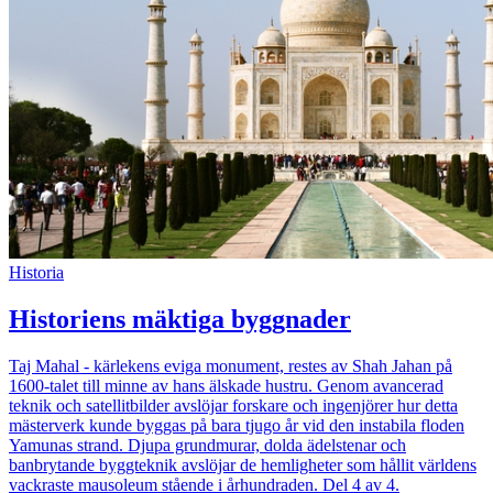
Historia
Historiens mäktiga byggnader
Taj Mahal - kärlekens eviga monument, restes av Shah Jahan på
1600-talet till minne av hans älskade hustru. Genom avancerad
teknik och satellitbilder avslöjar forskare och ingenjörer hur detta
mästerverk kunde byggas på bara tjugo år vid den instabila floden
Yamunas strand. Djupa grundmurar, dolda ädelstenar och
banbrytande byggteknik avslöjar de hemligheter som hållit världens
vackraste mausoleum stående i århundraden. Del 4 av 4.