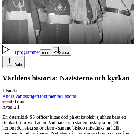
Till programmet
Spara
Dela
Världens historia: Nazisterna och kyrkan
Historia
Andra världskriget
Dokumentär
Historia
60 min
Avsnitt 1
En österrikisk SS-officer hittas död på ett katolskt sjukhus bara ett
stenkast från Vatikanen. Vid hans sida står en biskop som gett
honom den sista smörjelsen - samme biskop misstänks ha hållit
mannen gömd i månader. Nyheten slår ner som en bomb och spåren