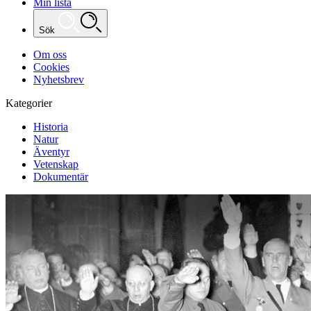
Min lista
Sök
Om oss
Cookies
Nyhetsbrev
Kategorier
Historia
Natur
Äventyr
Vetenskap
Dokumentär