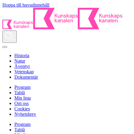
Hoppa till huvudinnehåll
Historia
Natur
Äventyr
Vetenskap
Dokumentär
Program
Tablå
Min lista
Om oss
Cookies
Nyhetsbrev
Program
Tablå