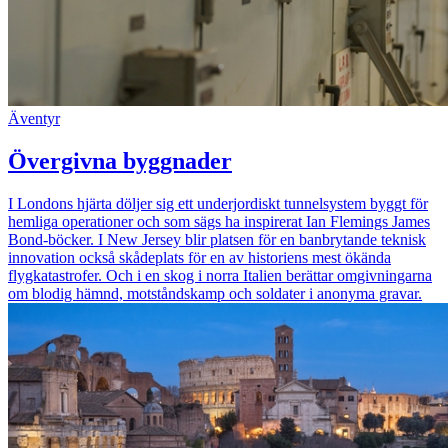
Äventyr
Övergivna byggnader
I Londons hjärta döljer sig ett underjordiskt tunnelsystem byggt för
hemliga operationer och som sägs ha inspirerat Ian Flemings James
Bond-böcker. I New Jersey blir platsen för en banbrytande teknisk
innovation också skådeplats för en av historiens mest ökända
flygkatastrofer. Och i en skog i norra Italien berättar omgivningarna
om blodig hämnd, motståndskamp och soldater i anonyma gravar.