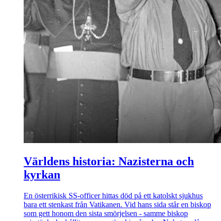
Världens historia: Nazisterna och
kyrkan
En österrikisk SS-officer hittas död på ett katolskt sjukhus
bara ett stenkast från Vatikanen. Vid hans sida står en biskop
som gett honom den sista smörjelsen - samme biskop