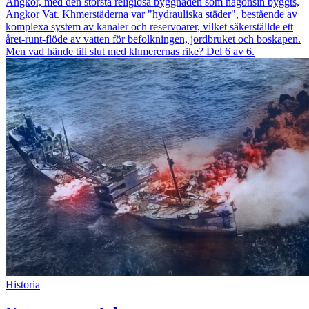
Angkor, med den största religiösa byggnaden som någonsin byggts,
Angkor Vat. Khmerstäderna var "hydrauliska städer", bestående av
komplexa system av kanaler och reservoarer, vilket säkerställde ett
året-runt-flöde av vatten för befolkningen, jordbruket och boskapen.
Men vad hände till slut med khmerernas rike? Del 6 av 6.
Historia