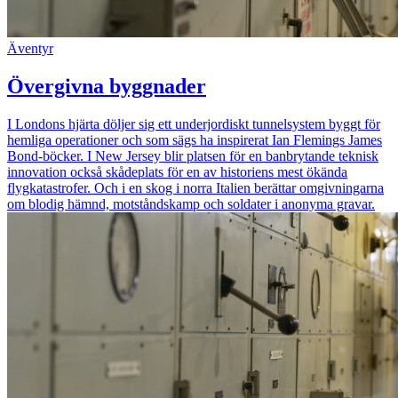
Äventyr
Övergivna byggnader
I Londons hjärta döljer sig ett underjordiskt tunnelsystem byggt för
hemliga operationer och som sägs ha inspirerat Ian Flemings James
Bond-böcker. I New Jersey blir platsen för en banbrytande teknisk
innovation också skådeplats för en av historiens mest ökända
flygkatastrofer. Och i en skog i norra Italien berättar omgivningarna
om blodig hämnd, motståndskamp och soldater i anonyma gravar.