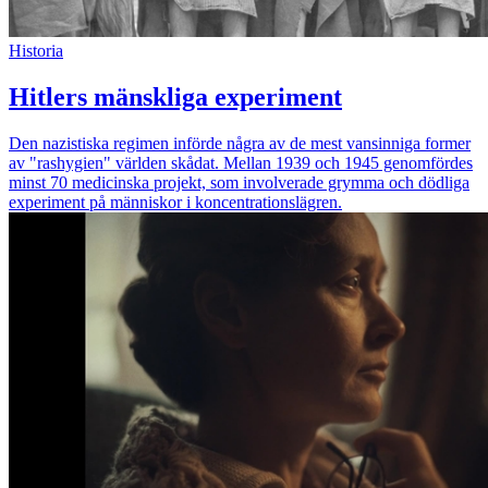
Historia
Hitlers mänskliga experiment
Den nazistiska regimen införde några av de mest vansinniga former
av "rashygien" världen skådat. Mellan 1939 och 1945 genomfördes
minst 70 medicinska projekt, som involverade grymma och dödliga
experiment på människor i koncentrationslägren.