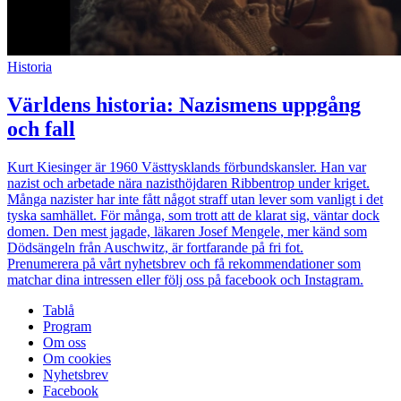
Historia
Världens historia: Nazismens uppgång
och fall
Kurt Kiesinger är 1960 Västtysklands förbundskansler. Han var
nazist och arbetade nära nazisthöjdaren Ribbentrop under kriget.
Många nazister har inte fått något straff utan lever som vanligt i det
tyska samhället. För många, som trott att de klarat sig, väntar dock
domen. Den mest jagade, läkaren Josef Mengele, mer känd som
Dödsängeln från Auschwitz, är fortfarande på fri fot.
Prenumerera på vårt nyhetsbrev och få rekommendationer som
matchar dina intressen eller följ oss på facebook och Instagram.
Tablå
Program
Om oss
Om cookies
Nyhetsbrev
Facebook