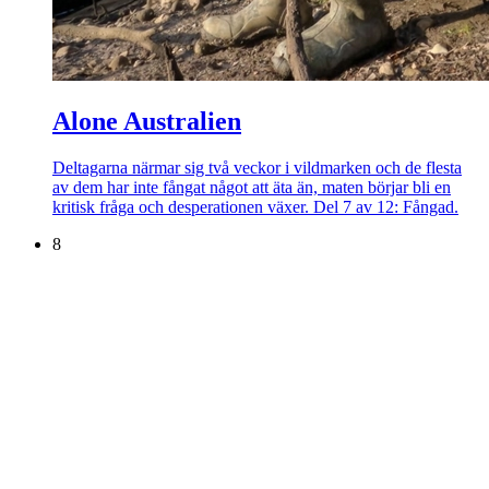
Alone Australien
Deltagarna närmar sig två veckor i vildmarken och de flesta
av dem har inte fångat något att äta än, maten börjar bli en
kritisk fråga och desperationen växer. Del 7 av 12: Fångad.
8