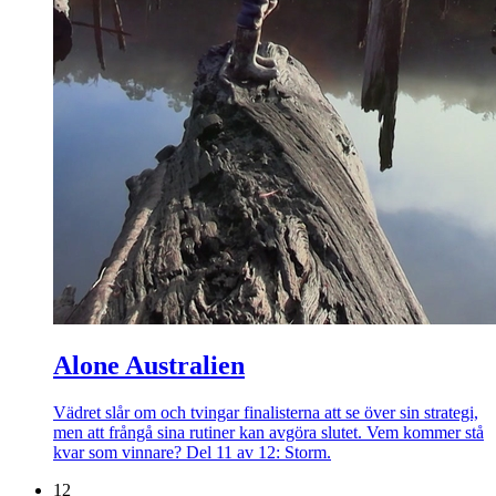
Alone Australien
Vädret slår om och tvingar finalisterna att se över sin strategi,
men att frångå sina rutiner kan avgöra slutet. Vem kommer stå
kvar som vinnare? Del 11 av 12: Storm.
12