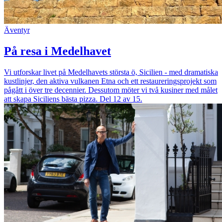
Äventyr
På resa i Medelhavet
Vi utforskar livet på Medelhavets största ö, Sicilien - med dramatiska
kustlinjer, den aktiva vulkanen Etna och ett restaureringsprojekt som
pågått i över tre decennier. Dessutom möter vi två kusiner med målet
att skapa Siciliens bästa pizza. Del 12 av 15.