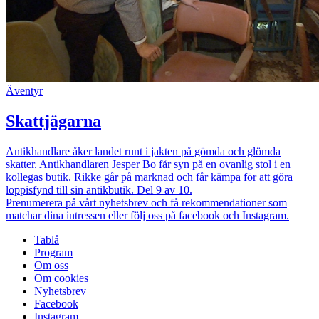
Äventyr
Skattjägarna
Antikhandlare åker landet runt i jakten på gömda och glömda
skatter. Antikhandlaren Jesper Bo får syn på en ovanlig stol i en
kollegas butik. Rikke går på marknad och får kämpa för att göra
loppisfynd till sin antikbutik. Del 9 av 10.
Prenumerera på vårt nyhetsbrev och få rekommendationer som
matchar dina intressen eller följ oss på facebook och Instagram.
Tablå
Program
Om oss
Om cookies
Nyhetsbrev
Facebook
Instagram