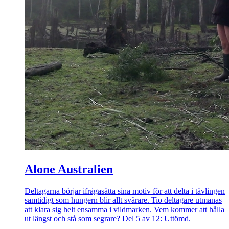
Alone Australien
Deltagarna börjar ifrågasätta sina motiv för att delta i tävlingen
samtidigt som hungern blir allt svårare. Tio deltagare utmanas
att klara sig helt ensamma i vildmarken. Vem kommer att hålla
ut längst och stå som segrare? Del 5 av 12: Uttömd.