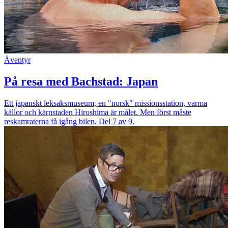
Äventyr
På resa med Bachstad: Japan
Ett japanskt leksaksmuseum, en "norsk" missionsstation, varma
källor och kärnstaden Hiroshima är målet. Men först måste
reskamraterna få igång bilen. Del 7 av 9.