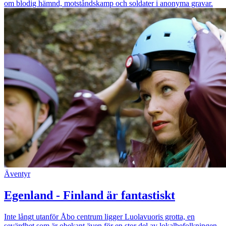
om blodig hämnd, motståndskamp och soldater i anonyma gravar.
Äventyr
Egenland - Finland är fantastiskt
Inte långt utanför Åbo centrum ligger Luolavuoris grotta, en
sevärdhet som är obekant även för en stor del av lokalbefolkningen.