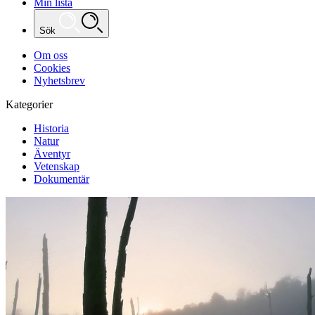
Min lista
Sök
Om oss
Cookies
Nyhetsbrev
Kategorier
Historia
Natur
Äventyr
Vetenskap
Dokumentär