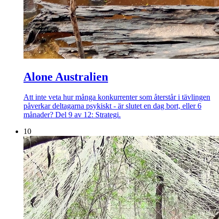
Alone Australien
Att inte veta hur många konkurrenter som återstår i tävlingen
påverkar deltagarna psykiskt - är slutet en dag bort, eller 6
månader? Del 9 av 12: Strategi.
10