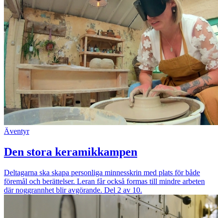
Äventyr
Den stora keramikkampen
Deltagarna ska skapa personliga minnesskrin med plats för både
föremål och berättelser. Leran får också formas till mindre arbeten
där noggrannhet blir avgörande. Del 2 av 10.