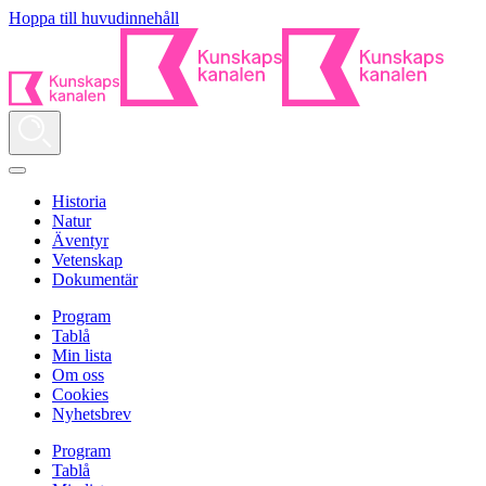
Hoppa till huvudinnehåll
Historia
Natur
Äventyr
Vetenskap
Dokumentär
Program
Tablå
Min lista
Om oss
Cookies
Nyhetsbrev
Program
Tablå