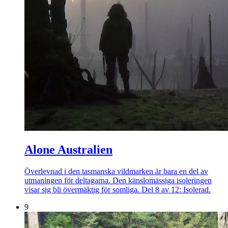
Alone Australien
Överlevnad i den tasmanska vildmarken är bara en del av
utmaningen för deltagarna. Den känslomässiga isoleringen
visar sig bli övermäktig för somliga. Del 8 av 12: Isolerad.
9