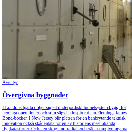
Äventyr
Övergivna byggnader
I Londons hjärta döljer sig ett underjordiskt tunnelsystem byggt för
hemliga operationer och som sägs ha inspirerat Ian Flemings James
Bond-böcker. I New Jersey blir platsen för en banbrytande teknisk
innovation också skådeplats för en av historiens mest ökända
flygkatastrofer. Och i en skog i norra Italien berättar omgivningarna