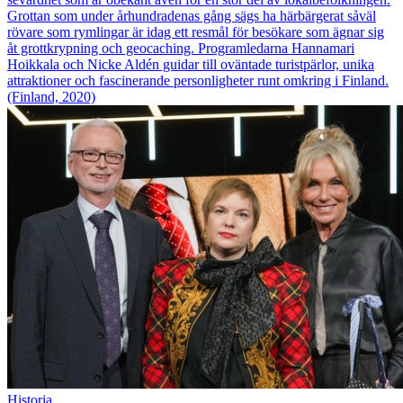
Grottan som under århundradenas gång sägs ha härbärgerat såväl
rövare som rymlingar är idag ett resmål för besökare som ägnar sig
åt grottkrypning och geocaching. Programledarna Hannamari
Hoikkala och Nicke Aldén guidar till oväntade turistpärlor, unika
attraktioner och fascinerande personligheter runt omkring i Finland.
(Finland, 2020)
Historia