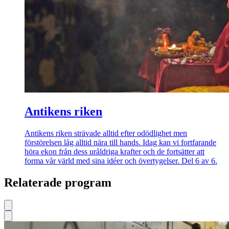
Antikens riken
Antikens riken strävade alltid efter odödlighet men
förstörelsen låg alltid nära till hands. Idag kan vi fortfarande
höra ekon från dess uråldriga krafter och de fortsätter att
forma vår värld med sina idéer och övertygelser. Del 6 av 6.
Relaterade program