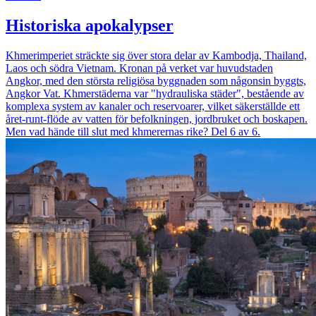
Historiska apokalypser
Khmerimperiet sträckte sig över stora delar av Kambodja, Thailand,
Laos och södra Vietnam. Kronan på verket var huvudstaden
Angkor, med den största religiösa byggnaden som någonsin byggts,
Angkor Vat. Khmerstäderna var "hydrauliska städer", bestående av
komplexa system av kanaler och reservoarer, vilket säkerställde ett
året-runt-flöde av vatten för befolkningen, jordbruket och boskapen.
Men vad hände till slut med khmerernas rike? Del 6 av 6.