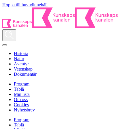
Hoppa till huvudinnehåll
Historia
Natur
Äventyr
Vetenskap
Dokumentär
Program
Tablå
Min lista
Om oss
Cookies
Nyhetsbrev
Program
Tablå