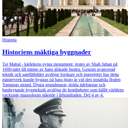
Historia
Historiens mäktiga byggnader
Taj Mahal - kärlekens eviga monument, restes av Shah Jahan på
1600-talet till minne av hans älskade hustru. Genom avancerad
teknik och satellitbilder avslöjar forskare och ingenjörer hur detta
mästerverk kunde byggas på bara tjugo år vid den instabila floden
Yamunas strand. Djupa grundmurar, dolda ädelstenar och
banbrytande byggteknik avslöjar de hemligheter som hållit världens
vackraste mausoleum stående i århundraden. Del 4 av 4.