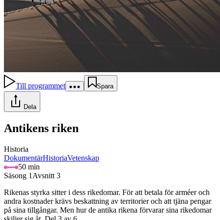
Till programmet
Spara
Dela
Antikens riken
Historia
Dokumentär
Historia
Vetenskap
50 min
Säsong 1
Avsnitt 3
Rikenas styrka sitter i dess rikedomar. För att betala för arméer och
andra kostnader krävs beskattning av territorier och att tjäna pengar
på sina tillgångar. Men hur de antika rikena förvarar sina rikedomar
skiljer sig åt. Del 3 av 6.