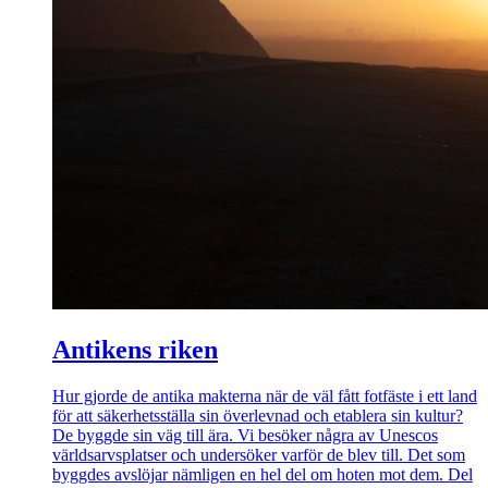
Antikens riken
Hur gjorde de antika makterna när de väl fått fotfäste i ett land
för att säkerhetsställa sin överlevnad och etablera sin kultur?
De byggde sin väg till ära. Vi besöker några av Unescos
världsarvsplatser och undersöker varför de blev till. Det som
byggdes avslöjar nämligen en hel del om hoten mot dem. Del