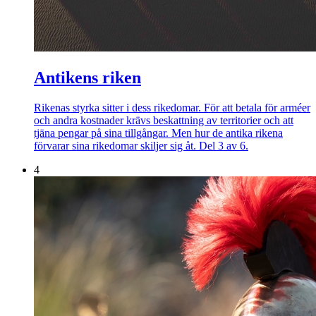
Antikens riken
Rikenas styrka sitter i dess rikedomar. För att betala för arméer
och andra kostnader krävs beskattning av territorier och att
tjäna pengar på sina tillgångar. Men hur de antika rikena
förvarar sina rikedomar skiljer sig åt. Del 3 av 6.
4