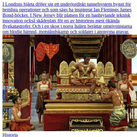
I Londons hjärta döljer sig ett underjordiskt tunnelsystem byggt för
hemliga operationer och som sägs ha inspirerat Ian Flemings James
Bond-böcker. I New Jersey blir platsen för en banbrytande teknisk
innovation också skådeplats för en av historiens mest ökända
flygkatastrofer. Och i en skog i norra Italien berättar omgivningarna
om blodig hämnd, motståndskamp och soldater i anonyma gravar.
Historia