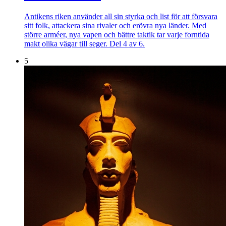
Antikens riken använder all sin styrka och list för att försvara
sitt folk, attackera sina rivaler och erövra nya länder. Med
större arméer, nya vapen och bättre taktik tar varje forntida
makt olika vägar till seger. Del 4 av 6.
5