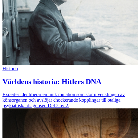
Historia
Världens historia: Hitlers DNA
Experter identifierar en unik mutation som stör utvecklingen av
könsorganen och avslöjar chockerande kopplingar till otaliga
psykiatriska diagnoser. Del 2 av 2.