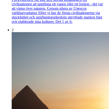
civilisationen att uppfinna ett vapen eller ett fordon - det var
att vinna över naturen. Genom några av Unescos
världsarvsplatser följer vi hur de första civilisationerna via
skicklighet och uppfinningsrikedom utnyttjade marken bäst
och etablerade sina kulturer. Del 1 av 6.
2