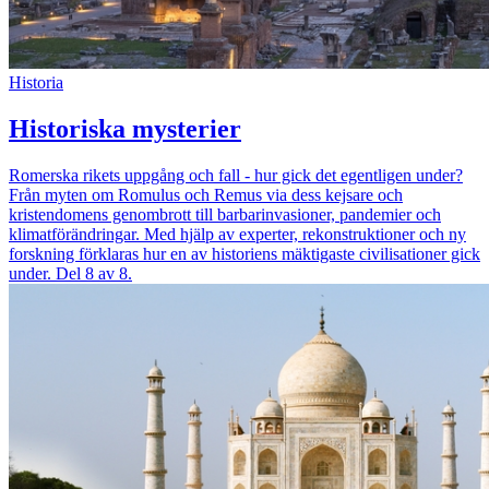
Historia
Historiska mysterier
Romerska rikets uppgång och fall - hur gick det egentligen under?
Från myten om Romulus och Remus via dess kejsare och
kristendomens genombrott till barbarinvasioner, pandemier och
klimatförändringar. Med hjälp av experter, rekonstruktioner och ny
forskning förklaras hur en av historiens mäktigaste civilisationer gick
under. Del 8 av 8.