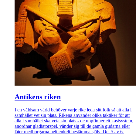
Antikens riken
I en våldsam värld behöver varje rike leda sitt folk så att alla i
samhället vet sin plats. Rikena använder olika taktiker för att
alla i samhället ska veta sin plats - de uppfinner ett kastsystem,
anordnar gladiatorspel, vänder sig till de gamla gudarna eller
låter medborgarna helt enkelt bestämma själv. Del 5 av 6.