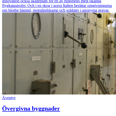
innovation också skådeplats för en av historiens mest ökända
flygkatastrofer. Och i en skog i norra Italien berättar omgivningarna
om blodig hämnd, motståndskamp och soldater i anonyma gravar.
Äventyr
Övergivna byggnader