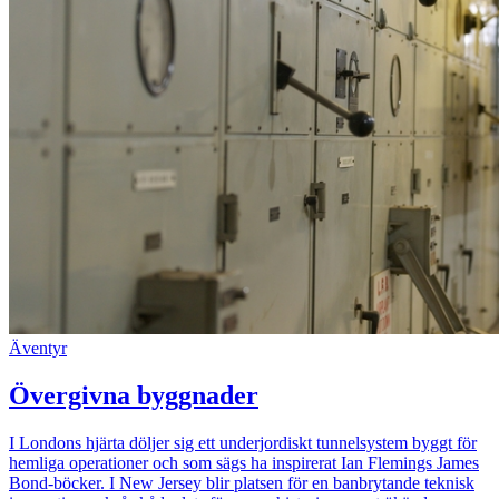
Äventyr
Övergivna byggnader
I Londons hjärta döljer sig ett underjordiskt tunnelsystem byggt för
hemliga operationer och som sägs ha inspirerat Ian Flemings James
Bond-böcker. I New Jersey blir platsen för en banbrytande teknisk