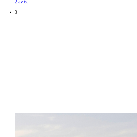
2 av 6.
3