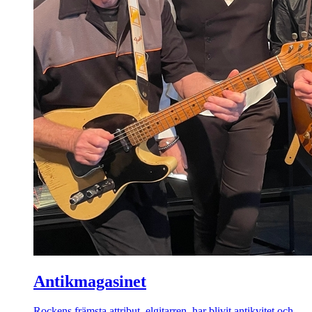
Antikmagasinet
Rockens främsta attribut, elgitarren, har blivit antikvitet och