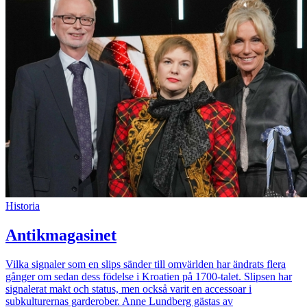
Historia
Antikmagasinet
Vilka signaler som en slips sänder till omvärlden har ändrats flera
gånger om sedan dess födelse i Kroatien på 1700-talet. Slipsen har
signalerat makt och status, men också varit en accessoar i
subkulturernas garderober. Anne Lundberg gästas av