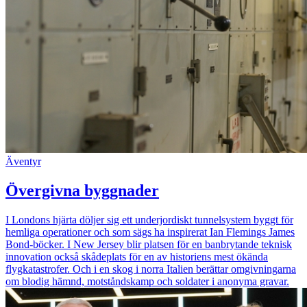
Äventyr
Övergivna byggnader
I Londons hjärta döljer sig ett underjordiskt tunnelsystem byggt för
hemliga operationer och som sägs ha inspirerat Ian Flemings James
Bond-böcker. I New Jersey blir platsen för en banbrytande teknisk
innovation också skådeplats för en av historiens mest ökända
flygkatastrofer. Och i en skog i norra Italien berättar omgivningarna
om blodig hämnd, motståndskamp och soldater i anonyma gravar.