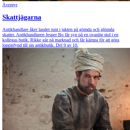
Äventyr
Skattjägarna
Antikhandlare åker landet runt i jakten på gömda och glömda
skatter. Antikhandlaren Jesper Bo får syn på en ovanlig stol i en
kollegas butik. Rikke går på marknad och får kämpa för att göra
loppisfynd till sin antikbutik. Del 9 av 10.