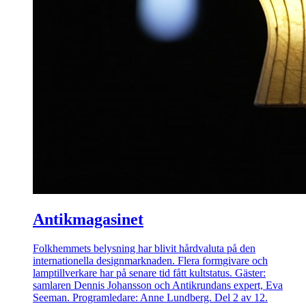
Antikmagasinet
Folkhemmets belysning har blivit hårdvaluta på den
internationella designmarknaden. Flera formgivare och
lamptillverkare har på senare tid fått kultstatus. Gäster:
samlaren Dennis Johansson och Antikrundans expert, Eva
Seeman. Programledare: Anne Lundberg. Del 2 av 12.