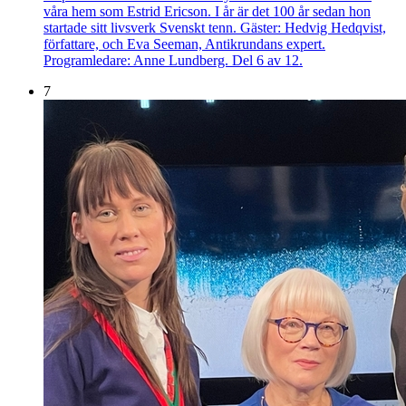
våra hem som Estrid Ericson. I år är det 100 år sedan hon
startade sitt livsverk Svenskt tenn. Gäster: Hedvig Hedqvist,
författare, och Eva Seeman, Antikrundans expert.
Programledare: Anne Lundberg. Del 6 av 12.
7