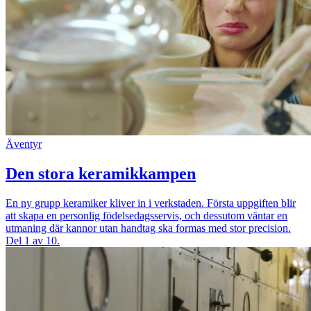
Äventyr
Den stora keramikkampen
En ny grupp keramiker kliver in i verkstaden. Första uppgiften blir
att skapa en personlig födelsedagsservis, och dessutom väntar en
utmaning där kannor utan handtag ska formas med stor precision.
Del 1 av 10.