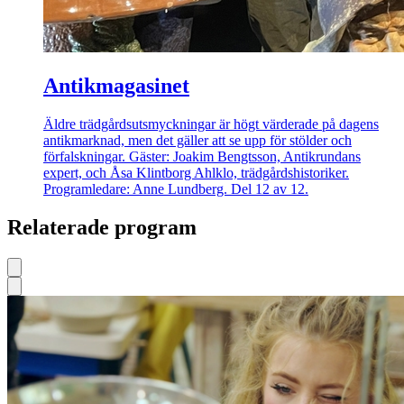
Antikmagasinet
Äldre trädgårdsutsmyckningar är högt värderade på dagens
antikmarknad, men det gäller att se upp för stölder och
förfalskningar. Gäster: Joakim Bengtsson, Antikrundans
expert, och Åsa Klintborg Ahlklo, trädgårdshistoriker.
Programledare: Anne Lundberg. Del 12 av 12.
Relaterade program