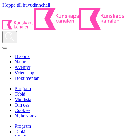
Hoppa till huvudinnehåll
Historia
Natur
Äventyr
Vetenskap
Dokumentär
Program
Tablå
Min lista
Om oss
Cookies
Nyhetsbrev
Program
Tablå