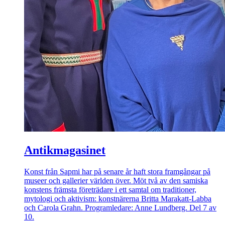
Antikmagasinet
Konst från Sapmi har på senare år haft stora framgångar på
museer och gallerier världen över. Möt två av den samiska
konstens främsta företrädare i ett samtal om traditioner,
mytologi och aktivism: konstnärerna Britta Marakatt-Labba
och Carola Grahn. Programledare: Anne Lundberg. Del 7 av
10.