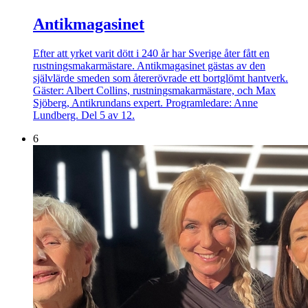
Antikmagasinet
Efter att yrket varit dött i 240 år har Sverige åter fått en
rustningsmakarmästare. Antikmagasinet gästas av den
självlärde smeden som återerövrade ett bortglömt hantverk.
Gäster: Albert Collins, rustningsmakarmästare, och Max
Sjöberg, Antikrundans expert. Programledare: Anne
Lundberg. Del 5 av 12.
6