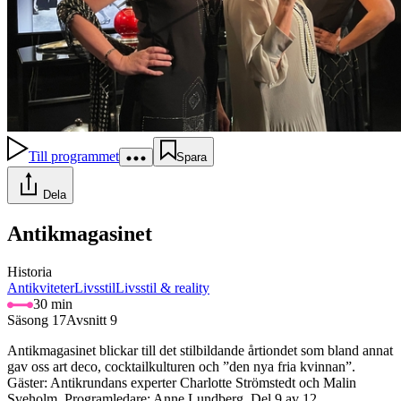
Till programmet
Spara
Dela
Antikmagasinet
Historia
Antikviteter
Livsstil
Livsstil & reality
30 min
Säsong 17
Avsnitt 9
Antikmagasinet blickar till det stilbildande årtiondet som bland annat
gav oss art deco, cocktailkulturen och ”den nya fria kvinnan”.
Gäster: Antikrundans experter Charlotte Strömstedt och Malin
Sveholm. Programledare: Anne Lundberg. Del 9 av 12.