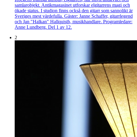
samlarobjekt. Antikmagasinet utforskar elgitarrens magi och
ökade status. I studion finns också den gitarr som sannolikt är
Sveriges mest värdefulla. Gäster: Janne Schaffer, gitarrlegend
och Jan "Halkan" Hallquisth, musikhandlare. Programledare:
Anne Lundberg. Del 1 av 12.
2