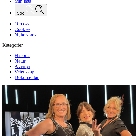
Min lista
Sök
Om oss
Cookies
Nyhetsbrev
Kategorier
Historia
Natur
Äventyr
Vetenskap
Dokumentär