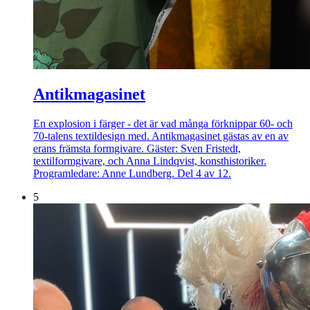
Antikmagasinet
En explosion i färger - det är vad många förknippar 60- och
70-talens textildesign med. Antikmagasinet gästas av en av
erans främsta formgivare. Gäster: Sven Fristedt,
textilformgivare, och Anna Lindqvist, konsthistoriker.
Programledare: Anne Lundberg. Del 4 av 12.
5