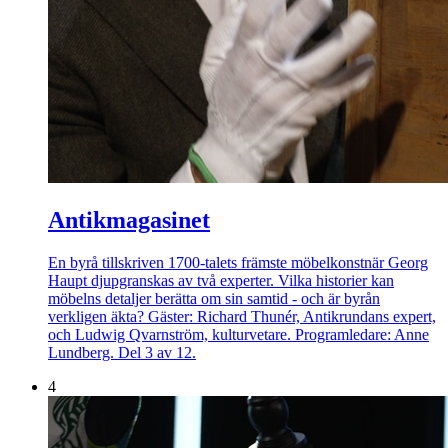
Antikmagasinet
En byrå tillskriven 1700-talets främste möbelkonstnär Georg
Haupt djupgranskas av två experter. Vilka historier kan
möbelns detaljer berätta om sin samtid - och är byrån
verkligen äkta? Gäster: Richard Thunér, Antikrundans expert,
och Ludwig Qvarnström, kulturvetare. Programledare: Anne
Lundberg. Del 3 av 12.
4