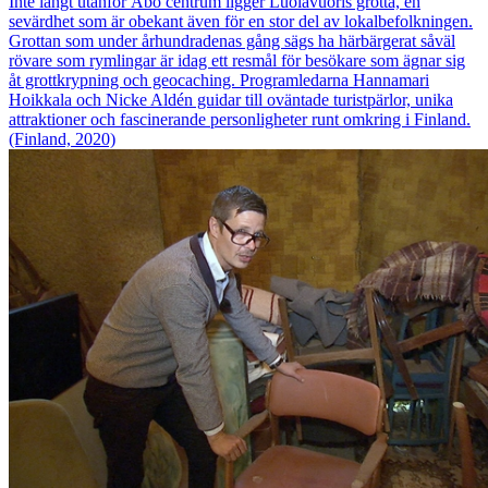
Inte långt utanför Åbo centrum ligger Luolavuoris grotta, en
sevärdhet som är obekant även för en stor del av lokalbefolkningen.
Grottan som under århundradenas gång sägs ha härbärgerat såväl
rövare som rymlingar är idag ett resmål för besökare som ägnar sig
åt grottkrypning och geocaching. Programledarna Hannamari
Hoikkala och Nicke Aldén guidar till oväntade turistpärlor, unika
attraktioner och fascinerande personligheter runt omkring i Finland.
(Finland, 2020)