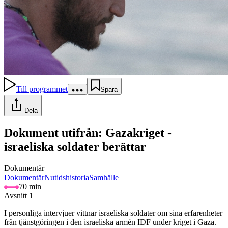
Till programmet
Spara
Dela
Dokument utifrån: Gazakriget -
israeliska soldater berättar
Dokumentär
Dokumentär
Nutidshistoria
Samhälle
70 min
Avsnitt 1
I personliga intervjuer vittnar israeliska soldater om sina erfarenheter
från tjänstgöringen i den israeliska armén IDF under kriget i Gaza.