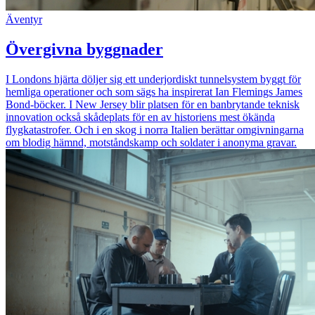
Äventyr
Övergivna byggnader
I Londons hjärta döljer sig ett underjordiskt tunnelsystem byggt för
hemliga operationer och som sägs ha inspirerat Ian Flemings James
Bond-böcker. I New Jersey blir platsen för en banbrytande teknisk
innovation också skådeplats för en av historiens mest ökända
flygkatastrofer. Och i en skog i norra Italien berättar omgivningarna
om blodig hämnd, motståndskamp och soldater i anonyma gravar.