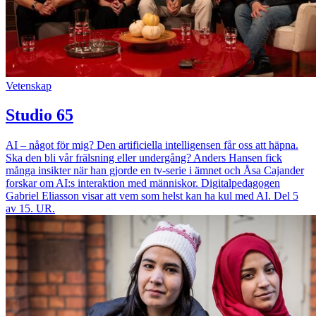
Vetenskap
Studio 65
AI – något för mig? Den artificiella intelligensen får oss att häpna.
Ska den bli vår frälsning eller undergång? Anders Hansen fick
många insikter när han gjorde en tv-serie i ämnet och Åsa Cajander
forskar om AI:s interaktion med människor. Digitalpedagogen
Gabriel Eliasson visar att vem som helst kan ha kul med AI. Del 5
av 15. UR.