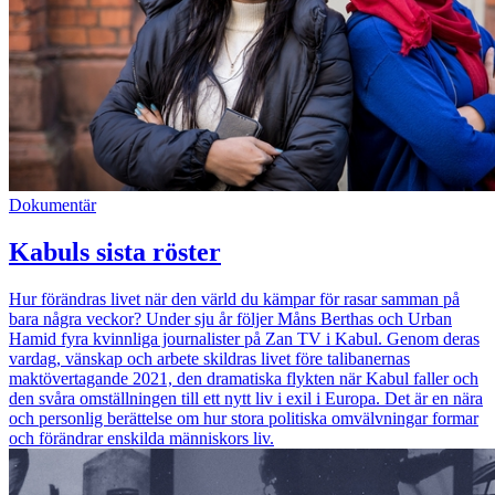
Dokumentär
Kabuls sista röster
Hur förändras livet när den värld du kämpar för rasar samman på
bara några veckor? Under sju år följer Måns Berthas och Urban
Hamid fyra kvinnliga journalister på Zan TV i Kabul. Genom deras
vardag, vänskap och arbete skildras livet före talibanernas
maktövertagande 2021, den dramatiska flykten när Kabul faller och
den svåra omställningen till ett nytt liv i exil i Europa. Det är en nära
och personlig berättelse om hur stora politiska omvälvningar formar
och förändrar enskilda människors liv.