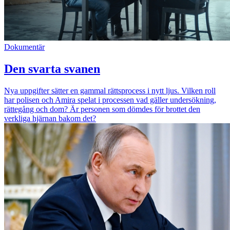
Dokumentär
Den svarta svanen
Nya uppgifter sätter en gammal rättsprocess i nytt ljus. Vilken roll
har polisen och Amira spelat i processen vad gäller undersökning,
rättegång och dom? Är personen som dömdes för brottet den
verkliga hjärnan bakom det?