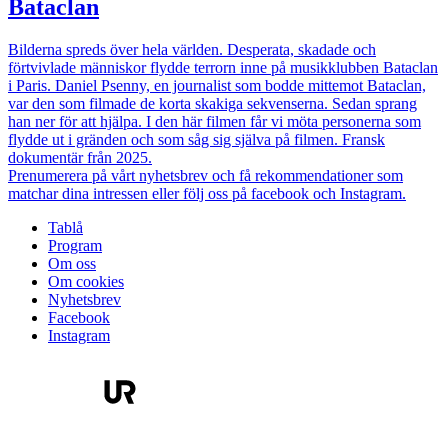
Bataclan
Bilderna spreds över hela världen. Desperata, skadade och
förtvivlade människor flydde terrorn inne på musikklubben Bataclan
i Paris. Daniel Psenny, en journalist som bodde mittemot Bataclan,
var den som filmade de korta skakiga sekvenserna. Sedan sprang
han ner för att hjälpa. I den här filmen får vi möta personerna som
flydde ut i gränden och som såg sig själva på filmen. Fransk
dokumentär från 2025.
Prenumerera på vårt nyhetsbrev och få rekommendationer som
matchar dina intressen eller följ oss på facebook och Instagram.
Tablå
Program
Om oss
Om cookies
Nyhetsbrev
Facebook
Instagram