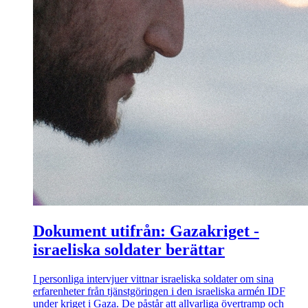
Dokument utifrån: Gazakriget -
israeliska soldater berättar
I personliga intervjuer vittnar israeliska soldater om sina
erfarenheter från tjänstgöringen i den israeliska armén IDF
under kriget i Gaza. De påstår att allvarliga övertramp och