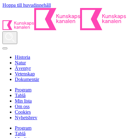
Hoppa till huvudinnehåll
Historia
Natur
Äventyr
Vetenskap
Dokumentär
Program
Tablå
Min lista
Om oss
Cookies
Nyhetsbrev
Program
Tablå