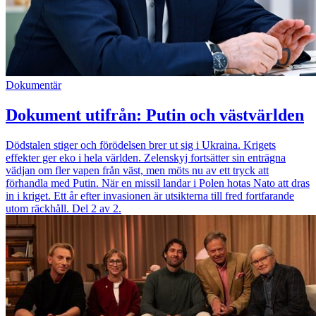
Dokumentär
Dokument utifrån: Putin och västvärlden
Dödstalen stiger och förödelsen brer ut sig i Ukraina. Krigets
effekter ger eko i hela världen. Zelenskyj fortsätter sin enträgna
vädjan om fler vapen från väst, men möts nu av ett tryck att
förhandla med Putin. När en missil landar i Polen hotas Nato att dras
in i kriget. Ett år efter invasionen är utsikterna till fred fortfarande
utom räckhåll. Del 2 av 2.