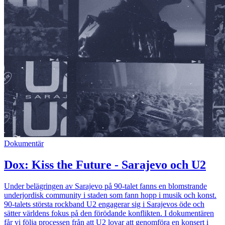
Dokumentär
Dox: Kiss the Future - Sarajevo och U2
Under belägringen av Sarajevo på 90-talet fanns en blomstrande
underjordisk community i staden som fann hopp i musik och konst.
90-talets största rockband U2 engagerar sig i Sarajevos öde och
sätter världens fokus på den förödande konflikten. I dokumentären
får vi följa processen från att U2 lovar att genomföra en konsert i