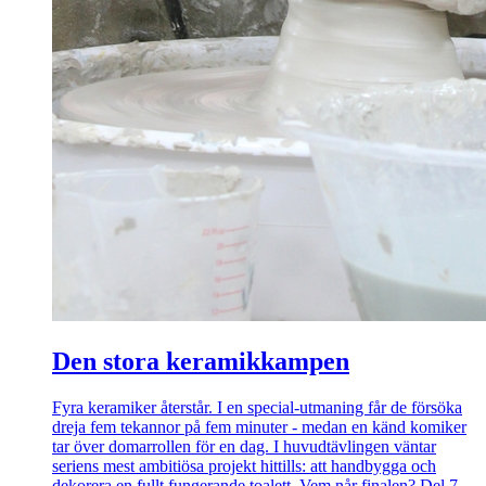
Den stora keramikkampen
Fyra keramiker återstår. I en special-utmaning får de försöka
dreja fem tekannor på fem minuter - medan en känd komiker
tar över domarrollen för en dag. I huvudtävlingen väntar
seriens mest ambitiösa projekt hittills: att handbygga och
dekorera en fullt fungerande toalett. Vem når finalen? Del 7