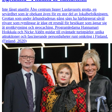
Inte långt utanför Åbo centrum ligger Luolavuoris grotta, en
sevärdhet som är obekant även för en stor del av lokalbefolkningen.
Grottan som under århundradenas gång sägs ha härbärgerat såväl
rövare som rymlingar är idag ett resmål för besökare som ägnar sig
åt grottkrypning och geocaching. Programledarna Hannamari
Hoikkala och Nicke Aldén guidar till oväntade turistpärlor, unika
attraktioner och fascinerande personligheter runt omkring i Finland.
(Finland, 2020)