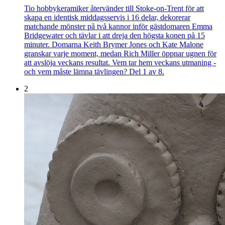
Tio hobbykeramiker återvänder till Stoke-on-Trent för att
skapa en identisk middagsservis i 16 delar, dekorerar
matchande mönster på två kannor inför gästdomaren Emma
Bridgewater och tävlar i att dreja den högsta konen på 15
minuter. Domarna Keith Brymer Jones och Kate Malone
granskar varje moment, medan Rich Miller öppnar ugnen för
att avslöja veckans resultat. Vem tar hem veckans utmaning -
och vem måste lämna tävlingen? Del 1 av 8.
2