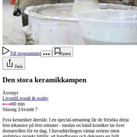
Till programmet
Spara
Dela
Den stora keramikkampen
Äventyr
Livsstil
Livsstil & reality
60 min
Säsong 2
Avsnitt 7
Fyra keramiker återstår. I en special-utmaning får de försöka dreja
fem tekannor på fem minuter - medan en känd komiker tar över
domarrollen för en dag. I huvudtävlingen väntar seriens mest
ambitiösa projekt hittills: att handbygga och dekorera en fullt