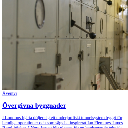
Äventyr
Övergivna byggnader
I Londons hjärta döljer sig ett underjordiskt tunnelsystem byggt för
hemliga operationer och som sägs ha inspirerat Ian Flemings James
Bond-böcker. I New Jersey blir platsen för en banbrytande teknisk