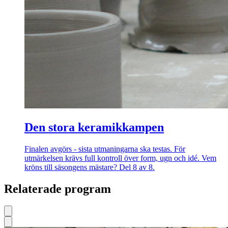
Den stora keramikkampen
Finalen avgörs - sista utmaningarna ska testas. För
utmärkelsen krävs full kontroll över form, ugn och idé. Vem
kröns till säsongens mästare? Del 8 av 8.
Relaterade program