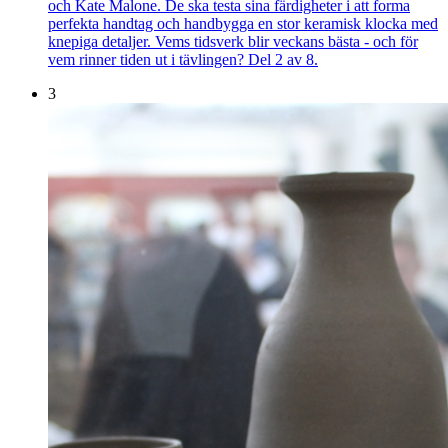
och Kate Malone. De ska testa sina färdigheter i att forma
perfekta handtag och handbygga en stor keramisk klocka med
knepiga detaljer. Vems tidsverk blir veckans bästa - och för
vem rinner tiden ut i tävlingen? Del 2 av 8.
3