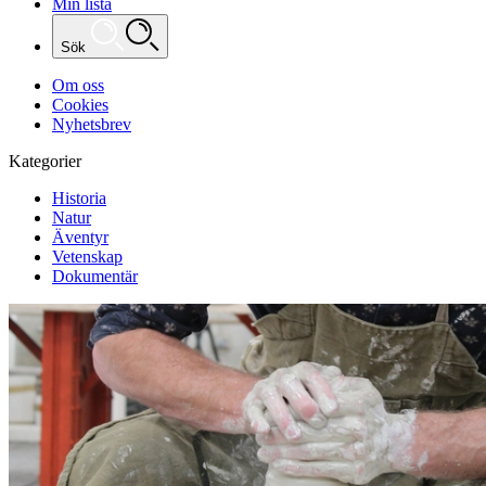
Min lista
Sök
Om oss
Cookies
Nyhetsbrev
Kategorier
Historia
Natur
Äventyr
Vetenskap
Dokumentär