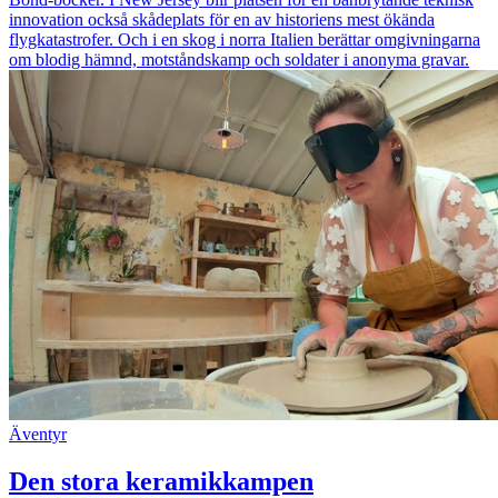
innovation också skådeplats för en av historiens mest ökända
flygkatastrofer. Och i en skog i norra Italien berättar omgivningarna
om blodig hämnd, motståndskamp och soldater i anonyma gravar.
Äventyr
Den stora keramikkampen