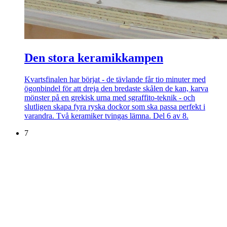
Den stora keramikkampen
Kvartsfinalen har börjat - de tävlande får tio minuter med
ögonbindel för att dreja den bredaste skålen de kan, karva
mönster på en grekisk urna med sgraffito-teknik - och
slutligen skapa fyra ryska dockor som ska passa perfekt i
varandra. Två keramiker tvingas lämna. Del 6 av 8.
7