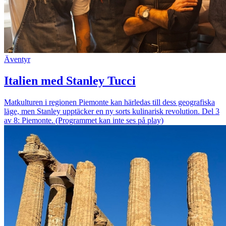
Äventyr
Italien med Stanley Tucci
Matkulturen i regionen Piemonte kan härledas till dess geografiska
läge, men Stanley upptäcker en ny sorts kulinarisk revolution. Del 3
av 8: Piemonte. (Programmet kan inte ses på play)