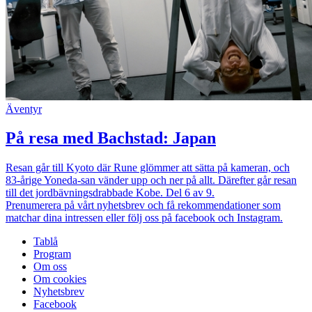
Äventyr
På resa med Bachstad: Japan
Resan går till Kyoto där Rune glömmer att sätta på kameran, och
83-årige Yoneda-san vänder upp och ner på allt. Därefter går resan
till det jordbävningsdrabbade Kobe. Del 6 av 9.
Prenumerera på vårt nyhetsbrev och få rekommendationer som
matchar dina intressen eller följ oss på facebook och Instagram.
Tablå
Program
Om oss
Om cookies
Nyhetsbrev
Facebook