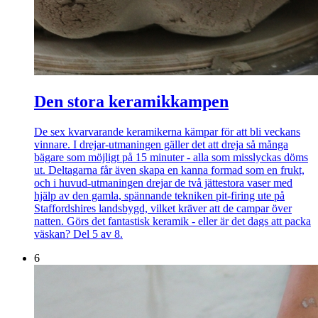
Den stora keramikkampen
De sex kvarvarande keramikerna kämpar för att bli veckans
vinnare. I drejar-utmaningen gäller det att dreja så många
bägare som möjligt på 15 minuter - alla som misslyckas döms
ut. Deltagarna får även skapa en kanna formad som en frukt,
och i huvud-utmaningen drejar de två jättestora vaser med
hjälp av den gamla, spännande tekniken pit-firing ute på
Staffordshires landsbygd, vilket kräver att de campar över
natten. Görs det fantastisk keramik - eller är det dags att packa
väskan? Del 5 av 8.
6