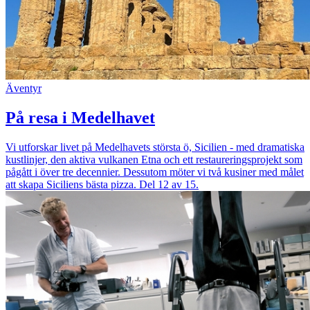
Äventyr
På resa i Medelhavet
Vi utforskar livet på Medelhavets största ö, Sicilien - med dramatiska
kustlinjer, den aktiva vulkanen Etna och ett restaureringsprojekt som
pågått i över tre decennier. Dessutom möter vi två kusiner med målet
att skapa Siciliens bästa pizza. Del 12 av 15.