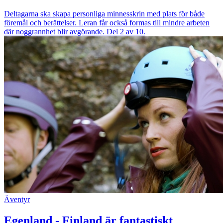
Deltagarna ska skapa personliga minnesskrin med plats för både
föremål och berättelser. Leran får också formas till mindre arbeten
där noggrannhet blir avgörande. Del 2 av 10.
Äventyr
Egenland - Finland är fantastiskt