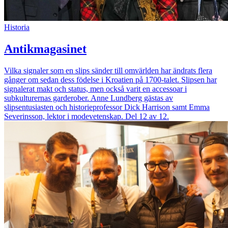
Historia
Antikmagasinet
Vilka signaler som en slips sänder till omvärlden har ändrats flera
gånger om sedan dess födelse i Kroatien på 1700-talet. Slipsen har
signalerat makt och status, men också varit en accessoar i
subkulturernas garderober. Anne Lundberg gästas av
slipsentusiasten och historieprofessor Dick Harrison samt Emma
Severinsson, lektor i modevetenskap. Del 12 av 12.