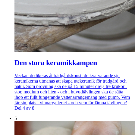
Den stora keramikkampen
Veckan dedikeras åt trädgårdskonst: de kvarvarande sju
keramikerna utmanas att skapa utekeramik för trädgård och
natur. Som prövning ska de på 15 minuter dreja tre krukor -
stor, medium och liten - och i huvudtävlingen ska de sätta
ihop ett fullt fungerande vattenarrangemang med pump. Vem
får sin plats i vinnargalleriet - och vem får lämna tävlingen?
Del 4 av 8.
5