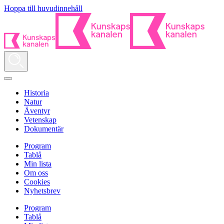
Hoppa till huvudinnehåll
Historia
Natur
Äventyr
Vetenskap
Dokumentär
Program
Tablå
Min lista
Om oss
Cookies
Nyhetsbrev
Program
Tablå