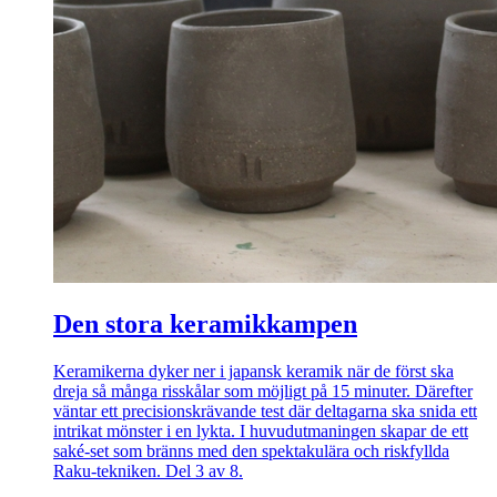
Den stora keramikkampen
Keramikerna dyker ner i japansk keramik när de först ska
dreja så många ris­skålar som möjligt på 15 minuter. Därefter
väntar ett precisionskrävande test där deltagarna ska snida ett
intrikat mönster i en lykta. I huvudutmaningen skapar de ett
saké-set som bränns med den spektakulära och riskfyllda
Raku-tekniken. Del 3 av 8.