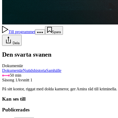
Till programmet
Spara
Dela
Den svarta svanen
Dokumentär
Dokumentär
Nutidshistoria
Samhälle
50 min
Säsong 1
Avsnitt 1
På sitt kontor, riggat med dolda kameror, ger Amira råd till kriminella.
Kan ses till
Publicerades