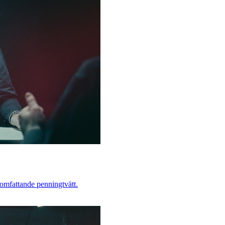
 omfattande penningtvätt.