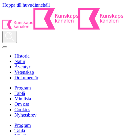
Hoppa till huvudinnehåll
Historia
Natur
Äventyr
Vetenskap
Dokumentär
Program
Tablå
Min lista
Om oss
Cookies
Nyhetsbrev
Program
Tablå