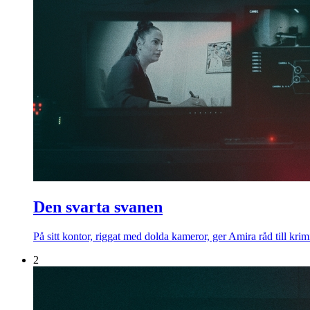
Den svarta svanen
På sitt kontor, riggat med dolda kameror, ger Amira råd till krim
2