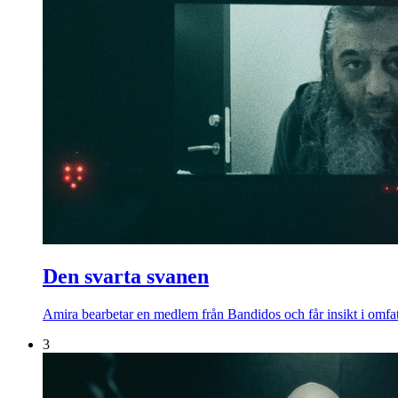
Den svarta svanen
Amira bearbetar en medlem från Bandidos och får insikt i omfa
3