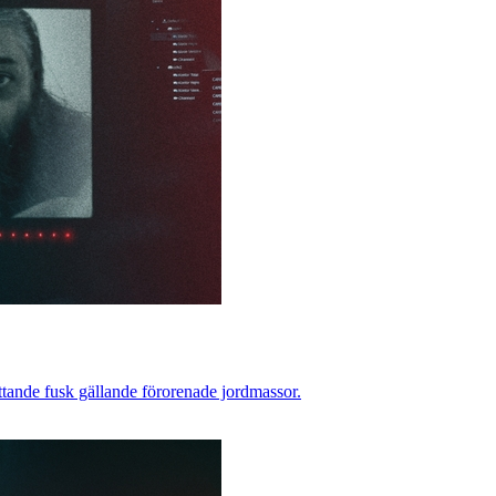
ttande fusk gällande förorenade jordmassor.