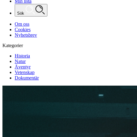
Min lista
Sök
Om oss
Cookies
Nyhetsbrev
Kategorier
Historia
Natur
Äventyr
Vetenskap
Dokumentär