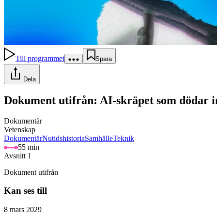
Till programmet
Spara
Dela
Dokument utifrån: AI-skräpet som dödar i
Dokumentär
Vetenskap
Dokumentär
Nutidshistoria
Samhälle
Teknik
55 min
Avsnitt 1
Dokument utifrån
Kan ses till
8 mars 2029