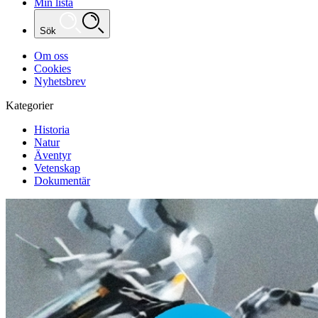
Min lista
Sök
Om oss
Cookies
Nyhetsbrev
Kategorier
Historia
Natur
Äventyr
Vetenskap
Dokumentär