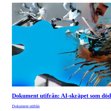
Dokument utifrån: AI-skräpet som död
Dokument utifrån