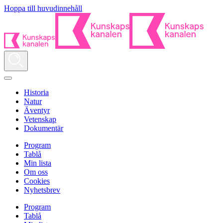
Hoppa till huvudinnehåll
Historia
Natur
Äventyr
Vetenskap
Dokumentär
Program
Tablå
Min lista
Om oss
Cookies
Nyhetsbrev
Program
Tablå