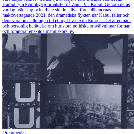
Hamid fyra kvinnliga journalister på Zan TV i Kabul. Genom deras
vardag, vänskap och arbete skildras livet före talibanernas
maktövertagande 2021, den dramatiska flykten när Kabul faller och
den svåra omställningen till ett nytt liv i exil i Europa. Det är en nära
och personlig berättelse om hur stora politiska omvälvningar formar
och förändrar enskilda människors liv.
Dokumentär