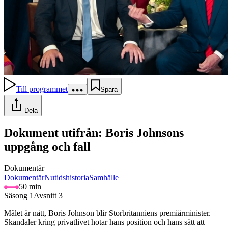
Till programmet
Spara
Dela
Dokument utifrån: Boris Johnsons
uppgång och fall
Dokumentär
Dokumentär
Nutidshistoria
Samhälle
50 min
Säsong 1
Avsnitt 3
Målet är nått, Boris Johnson blir Storbritanniens premiärminister.
Skandaler kring privatlivet hotar hans position och hans sätt att