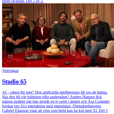
utom räckhåll. Del 2 av 2.
Vetenskap
Studio 65
AI – något för mig? Den artificiella intelligensen får oss att häpna.
Ska den bli vår frälsning eller undergång? Anders Hansen fick
många insikter när han gjorde en tv-serie i ämnet och Åsa Cajander
forskar om AI:s interaktion med människor. Digitalpedagogen
Gabriel Eliasson visar att vem som helst kan ha kul med AI. Del 5