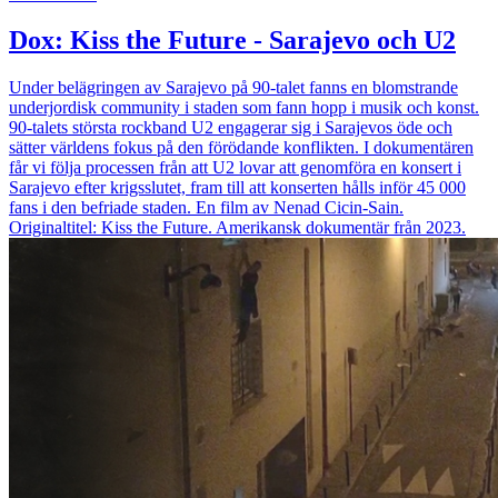
Dox: Kiss the Future - Sarajevo och U2
Under belägringen av Sarajevo på 90-talet fanns en blomstrande
underjordisk community i staden som fann hopp i musik och konst.
90-talets största rockband U2 engagerar sig i Sarajevos öde och
sätter världens fokus på den förödande konflikten. I dokumentären
får vi följa processen från att U2 lovar att genomföra en konsert i
Sarajevo efter krigsslutet, fram till att konserten hålls inför 45 000
fans i den befriade staden. En film av Nenad Cicin-Sain.
Originaltitel: Kiss the Future. Amerikansk dokumentär från 2023.