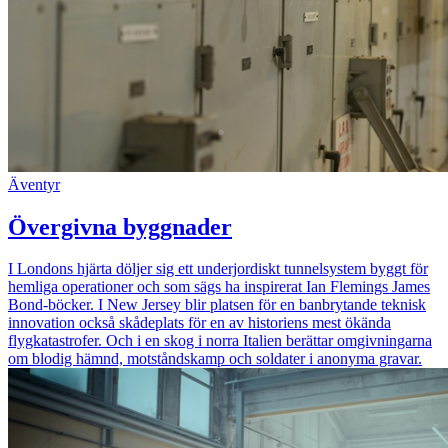
Äventyr
Övergivna byggnader
I Londons hjärta döljer sig ett underjordiskt tunnelsystem byggt för
hemliga operationer och som sägs ha inspirerat Ian Flemings James
Bond-böcker. I New Jersey blir platsen för en banbrytande teknisk
innovation också skådeplats för en av historiens mest ökända
flygkatastrofer. Och i en skog i norra Italien berättar omgivningarna
om blodig hämnd, motståndskamp och soldater i anonyma gravar.