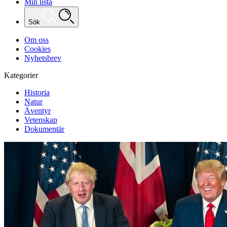
Min lista
Sök
Om oss
Cookies
Nyhetsbrev
Kategorier
Historia
Natur
Äventyr
Vetenskap
Dokumentär