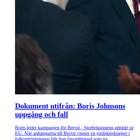
Dokument utifrån: Boris Johnsons
uppgång och fall
Boris leder kampanjen för Brexit - Storbritanniens utträde ur
EU. När anhängarna till Brexit vinner en jordskredsseger i
folkomröstningen blir han favorittippad som ny