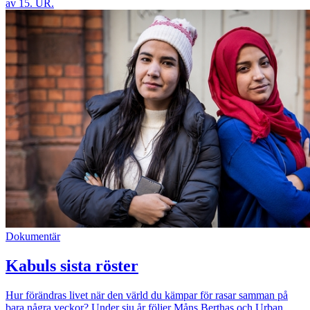
av 15. UR.
Dokumentär
Kabuls sista röster
Hur förändras livet när den värld du kämpar för rasar samman på
bara några veckor? Under sju år följer Måns Berthas och Urban