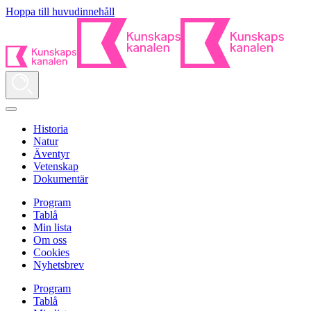
Hoppa till huvudinnehåll
Historia
Natur
Äventyr
Vetenskap
Dokumentär
Program
Tablå
Min lista
Om oss
Cookies
Nyhetsbrev
Program
Tablå