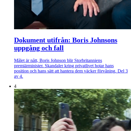
Dokument utifrån: Boris Johnsons
uppgång och fall
Målet är nått, Boris Johnson blir Storbritanniens
premiärminister. Skandaler kring privatlivet hotar hans
position och hans sätt att hantera dem väcker förvåning. Del 3
av 4.
4