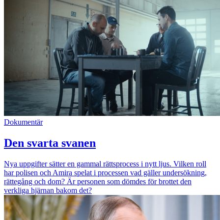
Dokumentär
Den svarta svanen
Nya uppgifter sätter en gammal rättsprocess i nytt ljus. Vilken roll
har polisen och Amira spelat i processen vad gäller undersökning,
rättegång och dom? Är personen som dömdes för brottet den
verkliga hjärnan bakom det?