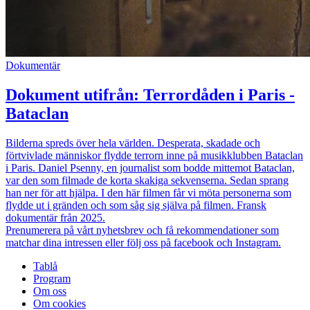
Dokumentär
Dokument utifrån: Terrordåden i Paris -
Bataclan
Bilderna spreds över hela världen. Desperata, skadade och
förtvivlade människor flydde terrorn inne på musikklubben Bataclan
i Paris. Daniel Psenny, en journalist som bodde mittemot Bataclan,
var den som filmade de korta skakiga sekvenserna. Sedan sprang
han ner för att hjälpa. I den här filmen får vi möta personerna som
flydde ut i gränden och som såg sig själva på filmen. Fransk
dokumentär från 2025.
Prenumerera på vårt nyhetsbrev och få rekommendationer som
matchar dina intressen eller följ oss på facebook och Instagram.
Tablå
Program
Om oss
Om cookies