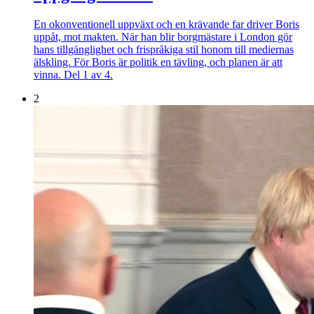
En okonventionell uppväxt och en krävande far driver Boris
uppåt, mot makten. När han blir borgmästare i London gör
hans tillgänglighet och frispråkiga stil honom till mediernas
älskling. För Boris är politik en tävling, och planen är att
vinna. Del 1 av 4.
2