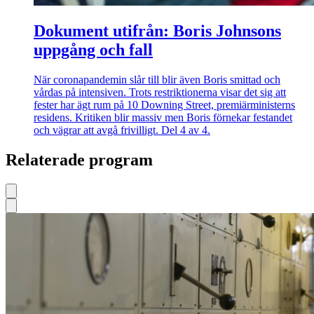
Dokument utifrån: Boris Johnsons
uppgång och fall
När coronapandemin slår till blir även Boris smittad och
vårdas på intensiven. Trots restriktionerna visar det sig att
fester har ägt rum på 10 Downing Street, premiärministerns
residens. Kritiken blir massiv men Boris förnekar festandet
och vägrar att avgå frivilligt. Del 4 av 4.
Relaterade program