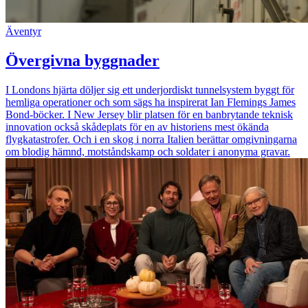
Äventyr
Övergivna byggnader
I Londons hjärta döljer sig ett underjordiskt tunnelsystem byggt för
hemliga operationer och som sägs ha inspirerat Ian Flemings James
Bond-böcker. I New Jersey blir platsen för en banbrytande teknisk
innovation också skådeplats för en av historiens mest ökända
flygkatastrofer. Och i en skog i norra Italien berättar omgivningarna
om blodig hämnd, motståndskamp och soldater i anonyma gravar.