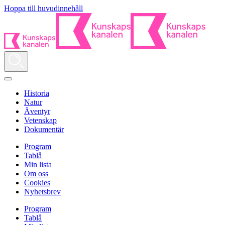
Hoppa till huvudinnehåll
Historia
Natur
Äventyr
Vetenskap
Dokumentär
Program
Tablå
Min lista
Om oss
Cookies
Nyhetsbrev
Program
Tablå