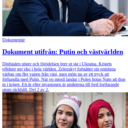
Dokumentär
Dokument utifrån: Putin och västvärlden
Dödstalen stiger och förödelsen brer ut sig i Ukraina. Krigets
effekter ger eko i hela världen. Zelenskyj fortsätter sin enträgna
vädjan om fler vapen från väst, men möts nu av ett tryck att
förhandla med Putin. När en missil landar i Polen hotas Nato att dras
in i kriget. Ett år efter invasionen är utsikterna till fred fortfarande
utom räckhåll. Del 2 av 2.