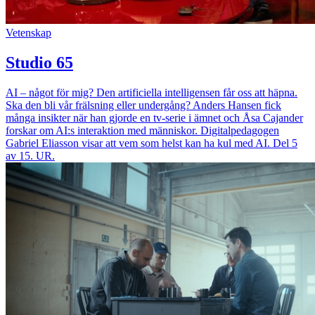
Vetenskap
Studio 65
AI – något för mig? Den artificiella intelligensen får oss att häpna.
Ska den bli vår frälsning eller undergång? Anders Hansen fick
många insikter när han gjorde en tv-serie i ämnet och Åsa Cajander
forskar om AI:s interaktion med människor. Digitalpedagogen
Gabriel Eliasson visar att vem som helst kan ha kul med AI. Del 5
av 15. UR.