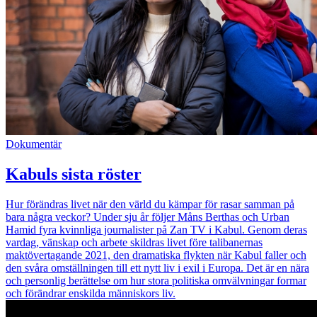
Dokumentär
Kabuls sista röster
Hur förändras livet när den värld du kämpar för rasar samman på
bara några veckor? Under sju år följer Måns Berthas och Urban
Hamid fyra kvinnliga journalister på Zan TV i Kabul. Genom deras
vardag, vänskap och arbete skildras livet före talibanernas
maktövertagande 2021, den dramatiska flykten när Kabul faller och
den svåra omställningen till ett nytt liv i exil i Europa. Det är en nära
och personlig berättelse om hur stora politiska omvälvningar formar
och förändrar enskilda människors liv.