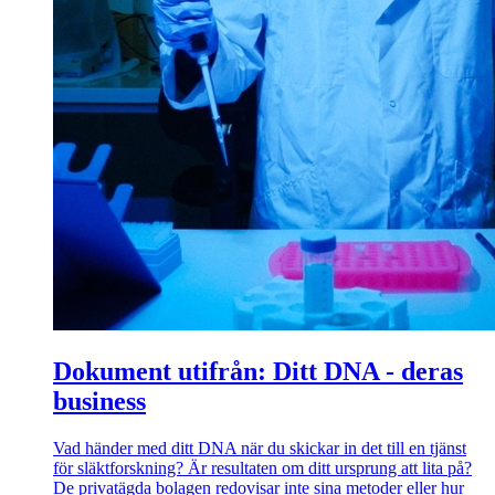
Dokument utifrån: Ditt DNA - deras
business
Vad händer med ditt DNA när du skickar in det till en tjänst
för släktforskning? Är resultaten om ditt ursprung att lita på?
De privatägda bolagen redovisar inte sina metoder eller hur