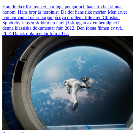
Han dricker för mycket, har inga pengar och hans fru har lämnat
honom. Hans bror är heroinist. Då dör hans rike morfar. Men arvet
han har väntat på är början på nya problem. Filmaren Christian
Sønderby Jepsen skildrar en familj i skuggan av en hemlighet i
denna klassiska dokumentär från 2012. Den första filmen av två.
<br/>Dansk dokumentär från 2012.