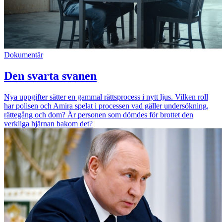
Dokumentär
Den svarta svanen
Nya uppgifter sätter en gammal rättsprocess i nytt ljus. Vilken roll
har polisen och Amira spelat i processen vad gäller undersökning,
rättegång och dom? Är personen som dömdes för brottet den
verkliga hjärnan bakom det?