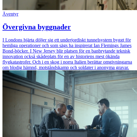
Äventyr
Övergivna byggnader
I Londons hjärta döljer sig ett underjordiskt tunnelsystem byggt för
hemliga operationer och som sägs ha inspirerat Ian Flemings James
Bond-böcker. I New Jersey blir platsen för en banbrytande teknisk
innovation också skådeplats för en av historiens mest ökända
flygkatastrofer. Och i en skog i norra Italien berättar omgivningarna
om blodig hämnd, motståndskamp och soldater i anonyma gravar.