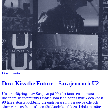
Dokumentär
Dox: Kiss the Future - Sarajevo och U2
Under belägringen av Sarajevo på 90-talet fanns en blomstrande
underjordisk community i staden som fann hopp i musik och konst.
90-talets största rockband U2 engagerar sig i Sarajevos öde och
sätter världens fokus på den förödande konflikten. I dokumentären