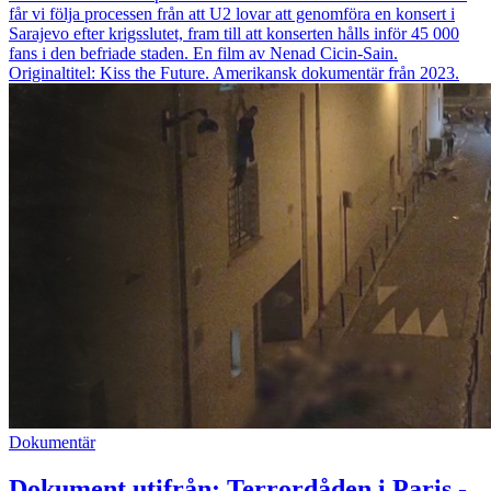
får vi följa processen från att U2 lovar att genomföra en konsert i
Sarajevo efter krigsslutet, fram till att konserten hålls inför 45 000
fans i den befriade staden. En film av Nenad Cicin-Sain.
Originaltitel: Kiss the Future. Amerikansk dokumentär från 2023.
Dokumentär
Dokument utifrån: Terrordåden i Paris -