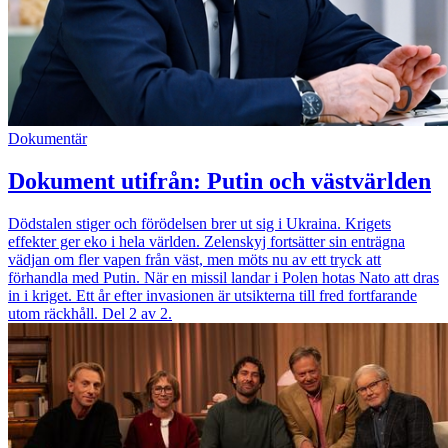
Dokumentär
Dokument utifrån: Putin och västvärlden
Dödstalen stiger och förödelsen brer ut sig i Ukraina. Krigets
effekter ger eko i hela världen. Zelenskyj fortsätter sin enträgna
vädjan om fler vapen från väst, men möts nu av ett tryck att
förhandla med Putin. När en missil landar i Polen hotas Nato att dras
in i kriget. Ett år efter invasionen är utsikterna till fred fortfarande
utom räckhåll. Del 2 av 2.