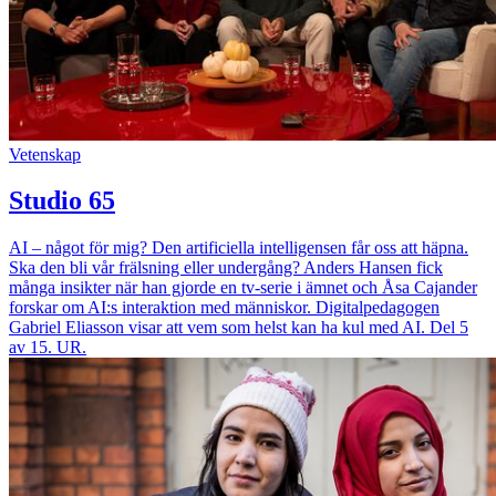
Vetenskap
Studio 65
AI – något för mig? Den artificiella intelligensen får oss att häpna.
Ska den bli vår frälsning eller undergång? Anders Hansen fick
många insikter när han gjorde en tv-serie i ämnet och Åsa Cajander
forskar om AI:s interaktion med människor. Digitalpedagogen
Gabriel Eliasson visar att vem som helst kan ha kul med AI. Del 5
av 15. UR.