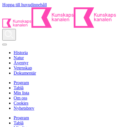
Hoppa till huvudinnehåll
Historia
Natur
Äventyr
Vetenskap
Dokumentär
Program
Tablå
Min lista
Om oss
Cookies
Nyhetsbrev
Program
Tablå