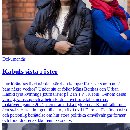
Dokumentär
Kabuls sista röster
Hur förändras livet när den värld du kämpar för rasar samman på
bara några veckor? Under sju år följer Måns Berthas och Urban
Hamid fyra kvinnliga journalister på Zan TV i Kabul. Genom deras
vardag, vänskap och arbete skildras livet före talibanernas
maktövertagande 2021, den dramatiska flykten när Kabul faller och
den svåra omställningen till ett nytt liv i exil i Europa. Det är en nära
och personlig berättelse om hur stora politiska omvälvningar formar
och förändrar enskilda människors liv.