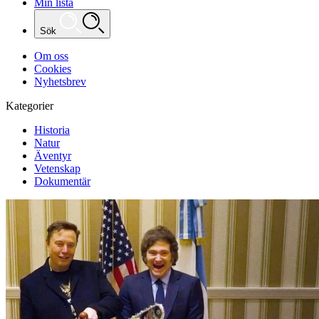
Min lista
Sök
Om oss
Cookies
Nyhetsbrev
Kategorier
Historia
Natur
Äventyr
Vetenskap
Dokumentär