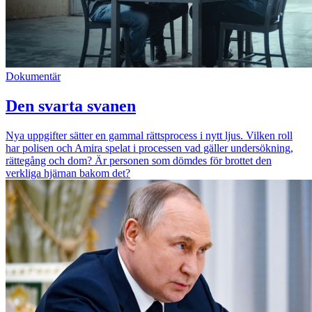
Dokumentär
Den svarta svanen
Nya uppgifter sätter en gammal rättsprocess i nytt ljus. Vilken roll
har polisen och Amira spelat i processen vad gäller undersökning,
rättegång och dom? Är personen som dömdes för brottet den
verkliga hjärnan bakom det?