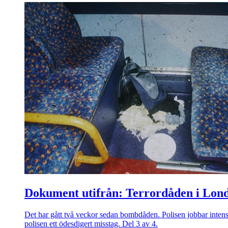
Dokument utifrån: Terrordåden i Lon
Det har gått två veckor sedan bombdåden. Polisen jobbar intensi
polisen ett ödesdigert misstag. Del 3 av 4.