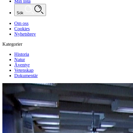
Min lista
Sök
Om oss
Cookies
Nyhetsbrev
Kategorier
Historia
Natur
Äventyr
Vetenskap
Dokumentär