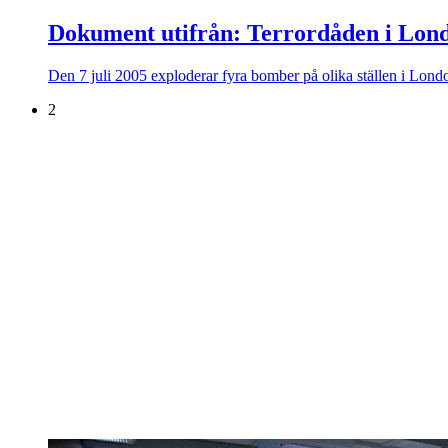
Dokument utifrån: Terrordåden i Lon
Den 7 juli 2005 exploderar fyra bomber på olika ställen i Lond
2