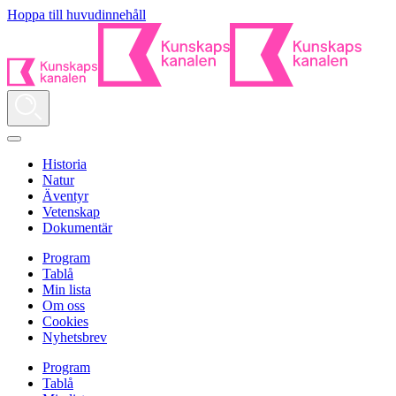
Hoppa till huvudinnehåll
Historia
Natur
Äventyr
Vetenskap
Dokumentär
Program
Tablå
Min lista
Om oss
Cookies
Nyhetsbrev
Program
Tablå