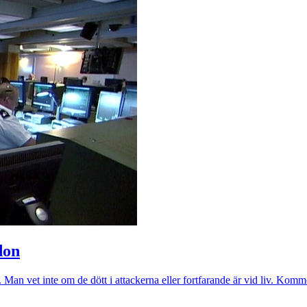
don
a. Man vet inte om de dött i attackerna eller fortfarande är vid liv. Komm