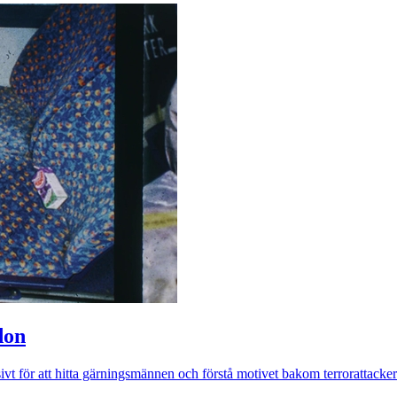
don
vt för att hitta gärningsmännen och förstå motivet bakom terrorattackern