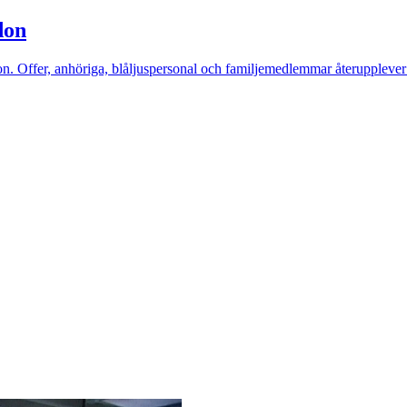
don
on. Offer, anhöriga, blåljuspersonal och familjemedlemmar återuppleve