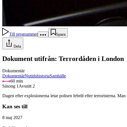
Till programmet
Spara
Dela
Dokument utifrån: Terrordåden i London
Dokumentär
Dokumentär
Nutidshistoria
Samhälle
60 min
Säsong 1
Avsnitt 2
Dagen efter explosionerna letar polisen febrilt efter terroristerna. Man
Kan ses till
8 maj 2027