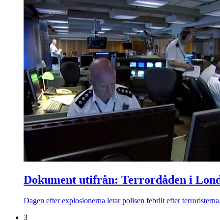
Dokument utifrån: Terrordåden i Lon
Dagen efter explosionerna letar polisen febrilt efter terroristern
3