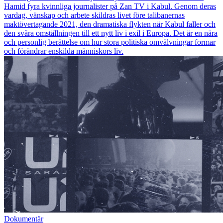
Hamid fyra kvinnliga journalister på Zan TV i Kabul. Genom deras
vardag, vänskap och arbete skildras livet före talibanernas
maktövertagande 2021, den dramatiska flykten när Kabul faller och
den svåra omställningen till ett nytt liv i exil i Europa. Det är en nära
och personlig berättelse om hur stora politiska omvälvningar formar
och förändrar enskilda människors liv.
Dokumentär