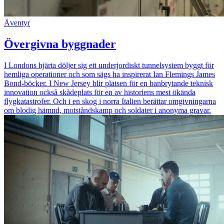
Äventyr
Övergivna byggnader
I Londons hjärta döljer sig ett underjordiskt tunnelsystem byggt för
hemliga operationer och som sägs ha inspirerat Ian Flemings James
Bond-böcker. I New Jersey blir platsen för en banbrytande teknisk
innovation också skådeplats för en av historiens mest ökända
flygkatastrofer. Och i en skog i norra Italien berättar omgivningarna
om blodig hämnd, motståndskamp och soldater i anonyma gravar.