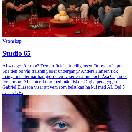
Vetenskap
Studio 65
AI – något för mig? Den artificiella intelligensen får oss att häpna.
Ska den bli vår frälsning eller undergång? Anders Hansen fick
många insikter när han gjorde en tv-serie i ämnet och Åsa Cajander
forskar om AI:s interaktion med människor. Digitalpedagogen
Gabriel Eliasson visar att vem som helst kan ha kul med AI. Del 5
av 15. UR.