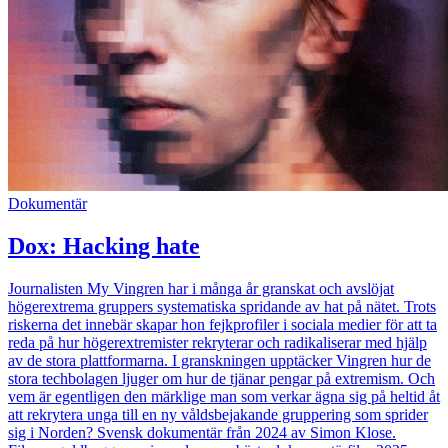
Dokumentär
Dox: Hacking hate
Journalisten My Vingren har i många år granskat och avslöjat
högerextrema gruppers systematiska spridande av hat på nätet. Trots
riskerna det innebär skapar hon fejkprofiler i sociala medier för att ta
reda på hur högerextremister rekryterar och radikaliserar med hjälp
av de stora plattformarna. I granskningen upptäcker Vingren hur de
stora techbolagen ljuger om hur de tjänar pengar på extremism. Och
vem är egentligen den märklige man som verkar ägna sig på heltid åt
att rekrytera unga till en ny våldsbejakande gruppering som sprider
sig i Norden? Svensk dokumentär från 2024 av Simon Klose.