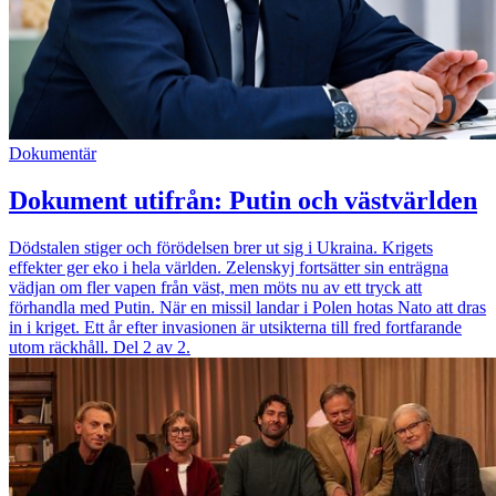
Dokumentär
Dokument utifrån: Putin och västvärlden
Dödstalen stiger och förödelsen brer ut sig i Ukraina. Krigets
effekter ger eko i hela världen. Zelenskyj fortsätter sin enträgna
vädjan om fler vapen från väst, men möts nu av ett tryck att
förhandla med Putin. När en missil landar i Polen hotas Nato att dras
in i kriget. Ett år efter invasionen är utsikterna till fred fortfarande
utom räckhåll. Del 2 av 2.