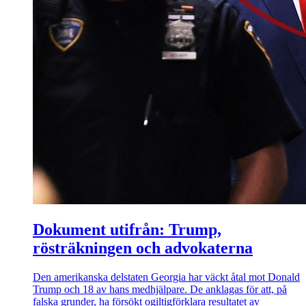
Dokument utifrån: Trump,
rösträkningen och advokaterna
Den amerikanska delstaten Georgia har väckt åtal mot Donald
Trump och 18 av hans medhjälpare. De anklagas för att, på
falska grunder, ha försökt ogiltigförklara resultatet av