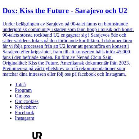
Dox: Kiss the Future - Sarajevo och U2
Under belägringen av Sarajevo på 90-talet fanns en blomstrande
underjordisk community i staden som fann hopp i musik och konst.
90-talets största rockband U2 engagerar sig i Sarajevos öde och
sätter världens fokus på den förödande konflikten. I dokumentären
får vi följa processen från att U2 lovar att genomföra en konsert i
Sarajevo efter krigsslutet, fram till att konserten hålls inför 45 000
fans i den befriade staden. En film av Nenad Cicin-Sain.
Originaltitel: Kiss the Future. Amerikansk dokumentär från 2023.
Prenumerera på vårt nyhetsbrev och få rekommendationer som
matchar dina intressen eller följ oss på facebook och Instagram.
Tablå
Program
Om oss
Om cookies
Nyhetsbrev
Facebook
Instagram