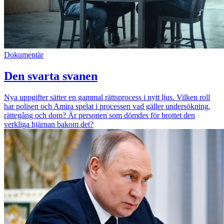
Dokumentär
Den svarta svanen
Nya uppgifter sätter en gammal rättsprocess i nytt ljus. Vilken roll
har polisen och Amira spelat i processen vad gäller undersökning,
rättegång och dom? Är personen som dömdes för brottet den
verkliga hjärnan bakom det?