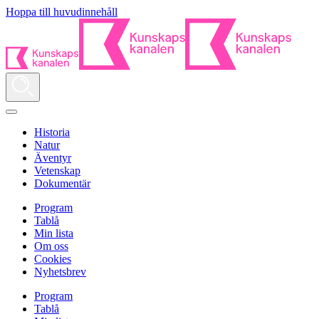
Hoppa till huvudinnehåll
Historia
Natur
Äventyr
Vetenskap
Dokumentär
Program
Tablå
Min lista
Om oss
Cookies
Nyhetsbrev
Program
Tablå