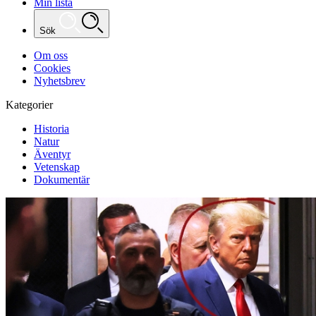
Min lista
Sök
Om oss
Cookies
Nyhetsbrev
Kategorier
Historia
Natur
Äventyr
Vetenskap
Dokumentär