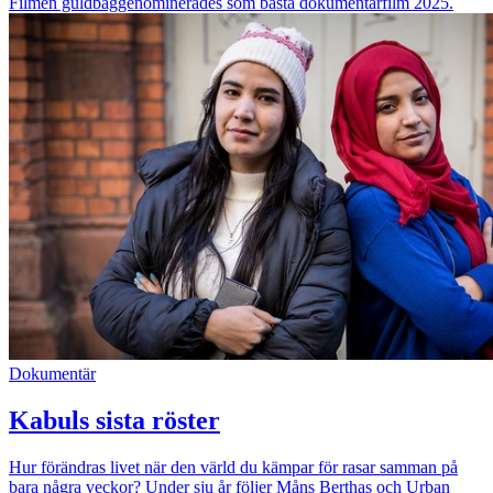
Filmen guldbaggenominerades som bästa dokumentärfilm 2025.
Dokumentär
Kabuls sista röster
Hur förändras livet när den värld du kämpar för rasar samman på
bara några veckor? Under sju år följer Måns Berthas och Urban