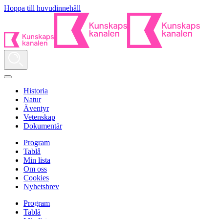
Hoppa till huvudinnehåll
Historia
Natur
Äventyr
Vetenskap
Dokumentär
Program
Tablå
Min lista
Om oss
Cookies
Nyhetsbrev
Program
Tablå