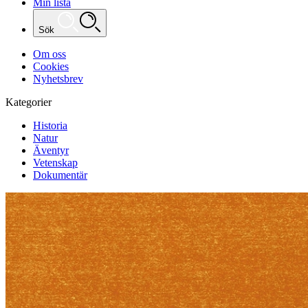
Min lista
Sök
Om oss
Cookies
Nyhetsbrev
Kategorier
Historia
Natur
Äventyr
Vetenskap
Dokumentär