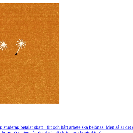
, studerar, betalar skatt - flit och hårt arbete ska belönas. Men så är de
 hopp på vägen. Är det dags att skriva om kontraktet?