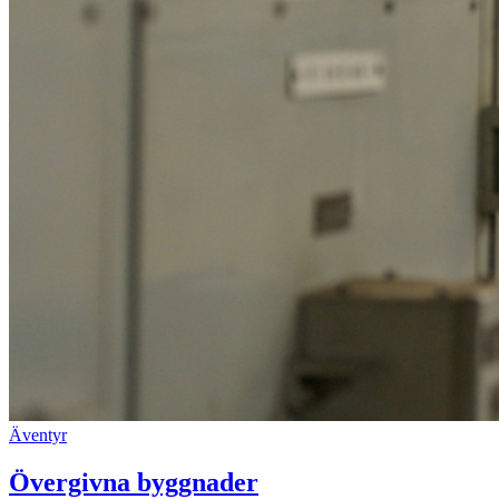
Äventyr
Övergivna byggnader