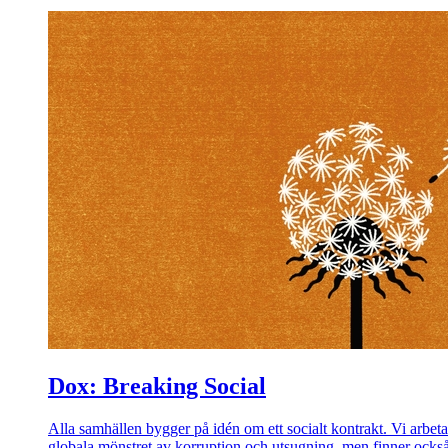
Dox: Breaking Social
Alla samhällen bygger på idén om ett socialt kontrakt. Vi arbetar
globala mönstret av korruption och utsugning, men finner också