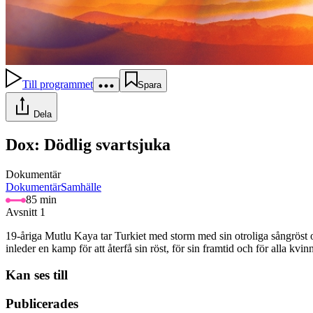
Till programmet
Spara
Dela
Dox: Dödlig svartsjuka
Dokumentär
Dokumentär
Samhälle
85 min
Avsnitt 1
19-åriga Mutlu Kaya tar Turkiet med storm med sin otroliga sångröst o
inleder en kamp för att återfå sin röst, för sin framtid och för alla 
Kan ses till
Publicerades