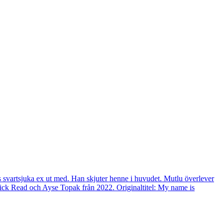
es svartsjuka ex ut med. Han skjuter henne i huvudet. Mutlu överlever
v Nick Read och Ayse Topak från 2022. Originaltitel: My name is