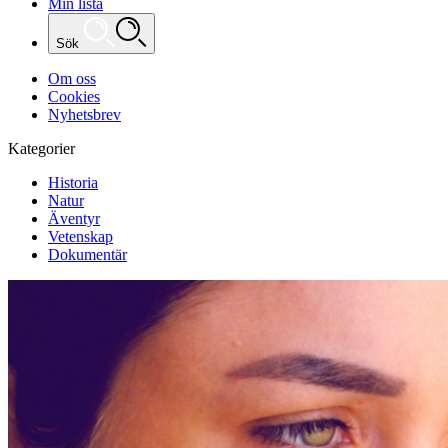
Min lista
Sök
Om oss
Cookies
Nyhetsbrev
Kategorier
Historia
Natur
Äventyr
Vetenskap
Dokumentär