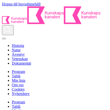
Hoppa till huvudinnehåll
Historia
Natur
Äventyr
Vetenskap
Dokumentär
Program
Tablå
Min lista
Om oss
Cookies
Nyhetsbrev
Program
Tablå