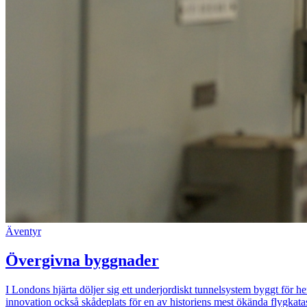
Äventyr
Övergivna byggnader
I Londons hjärta döljer sig ett underjordiskt tunnelsystem byggt för 
innovation också skådeplats för en av historiens mest ökända flygkat