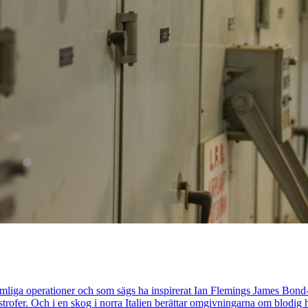
hemliga operationer och som sägs ha inspirerat Ian Flemings James Bond-
astrofer. Och i en skog i norra Italien berättar omgivningarna om blod