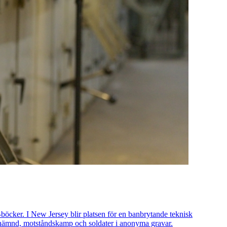
böcker. I New Jersey blir platsen för en banbrytande teknisk
ig hämnd, motståndskamp och soldater i anonyma gravar.