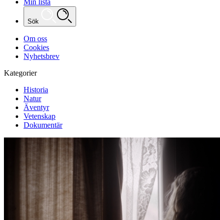
Min lista
Sök
Om oss
Cookies
Nyhetsbrev
Kategorier
Historia
Natur
Äventyr
Vetenskap
Dokumentär