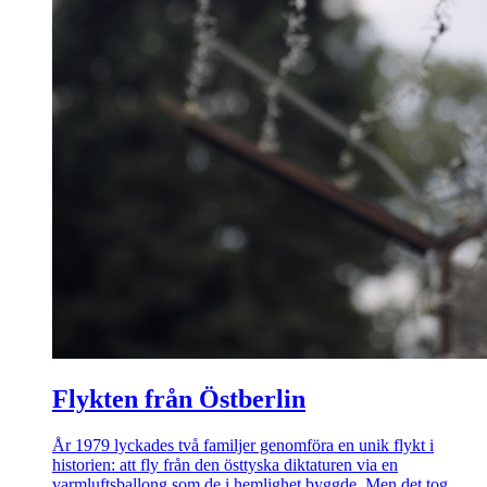
Flykten från Östberlin
År 1979 lyckades två familjer genomföra en unik flykt i
historien: att fly från den östtyska diktaturen via en
varmluftsballong som de i hemlighet byggde. Men det tog