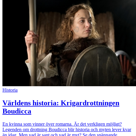
Historia
Världens historia: Krigardrottningen
Boudicca
En kvinna som vinner över romarna. Är det verkligen möjligt?
Legenden om drottning Boudicca blir historia och myten lever kvar
än idag. Men vad är sant och vad är myt? Se den spännande