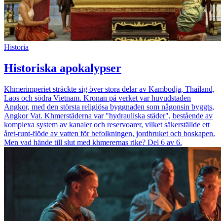
Historia
Historiska apokalypser
Khmerimperiet sträckte sig över stora delar av Kambodja, Thailand,
Laos och södra Vietnam. Kronan på verket var huvudstaden
Angkor, med den största religiösa byggnaden som någonsin byggts,
Angkor Vat. Khmerstäderna var "hydrauliska städer", bestående av
komplexa system av kanaler och reservoarer, vilket säkerställde ett
året-runt-flöde av vatten för befolkningen, jordbruket och boskapen.
Men vad hände till slut med khmerernas rike? Del 6 av 6.