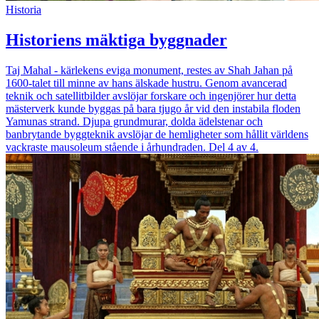
Historia
Historiens mäktiga byggnader
Taj Mahal - kärlekens eviga monument, restes av Shah Jahan på
1600-talet till minne av hans älskade hustru. Genom avancerad
teknik och satellitbilder avslöjar forskare och ingenjörer hur detta
mästerverk kunde byggas på bara tjugo år vid den instabila floden
Yamunas strand. Djupa grundmurar, dolda ädelstenar och
banbrytande byggteknik avslöjar de hemligheter som hållit världens
vackraste mausoleum stående i århundraden. Del 4 av 4.