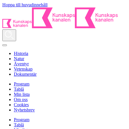
Hoppa till huvudinnehåll
Historia
Natur
Äventyr
Vetenskap
Dokumentär
Program
Tablå
Min lista
Om oss
Cookies
Nyhetsbrev
Program
Tablå