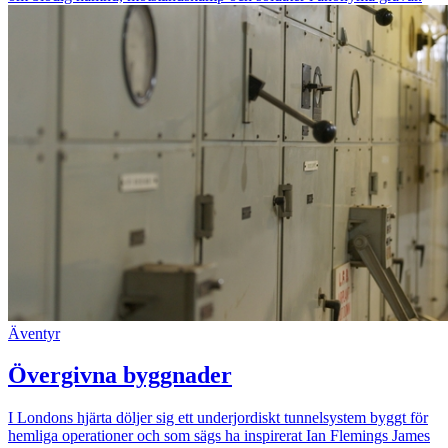
Äventyr
Övergivna byggnader
I Londons hjärta döljer sig ett underjordiskt tunnelsystem byggt för
hemliga operationer och som sägs ha inspirerat Ian Flemings James