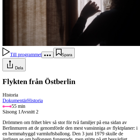
Till programmet
Spara
Dela
Flykten från Östberlin
Historia
Dokumentär
Historia
55 min
Säsong 1
Avsnitt 2
Drömmen om frihet blev så stor för två familjer på ena sidan av
Berlinmuren att de genomförde den mest vansinniga av flyktplaner: i
en hemmabyggd varmluftsballong. Den 3 juni 1979 skulle de
äntligen se om ballongen fungerade, men stötte på ett besvärligt