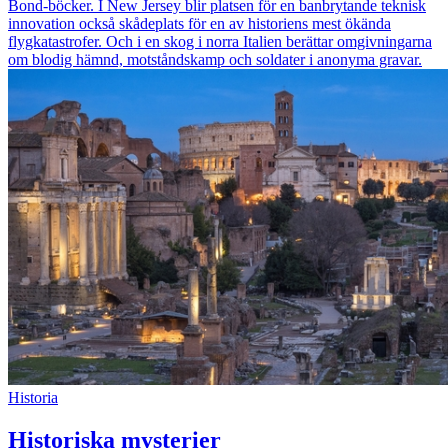
Bond-böcker. I New Jersey blir platsen för en banbrytande teknisk
innovation också skådeplats för en av historiens mest ökända
flygkatastrofer. Och i en skog i norra Italien berättar omgivningarna
om blodig hämnd, motståndskamp och soldater i anonyma gravar.
Historia
Historiska mysterier