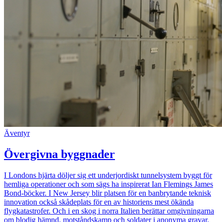
Äventyr
Övergivna byggnader
I Londons hjärta döljer sig ett underjordiskt tunnelsystem byggt för
hemliga operationer och som sägs ha inspirerat Ian Flemings James
Bond-böcker. I New Jersey blir platsen för en banbrytande teknisk
innovation också skådeplats för en av historiens mest ökända
flygkatastrofer. Och i en skog i norra Italien berättar omgivningarna
om blodig hämnd, motståndskamp och soldater i anonyma gravar.