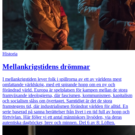
Historia
Mellankrigstidens drömmar
I mellankrigstiden lever folk i spillrorna av ett av världens mest
omfattande världskrig, med ett spirande hopp om en ny och
förändrad värld. Europa är spelplatsen för kampen mellan de stora
framväxande ideologierna, där fascismen, kommunismen, kapitalism
och socialism slåss om övertaget. Samtidigt är det de stora
framstegens tid, där industrialismen förändrat världen för alltid. En
serie baserad på sanna berättelser från livet i en tid full av hopp och
förtvivlan. Här följer vi ett antal människors livsöden, via deras
autentiska dagböcker, brev och minnen. Del 6 av 8: Löften.