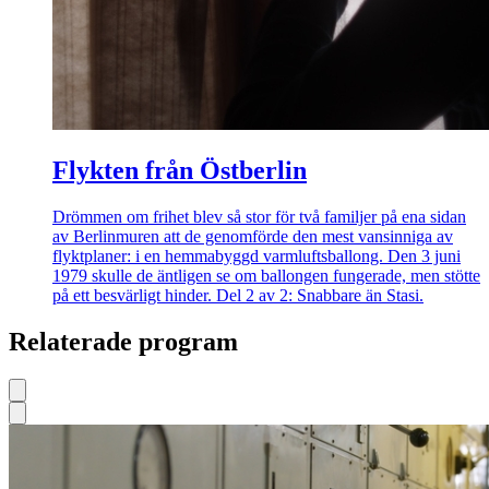
Flykten från Östberlin
Drömmen om frihet blev så stor för två familjer på ena sidan
av Berlinmuren att de genomförde den mest vansinniga av
flyktplaner: i en hemmabyggd varmluftsballong. Den 3 juni
1979 skulle de äntligen se om ballongen fungerade, men stötte
på ett besvärligt hinder. Del 2 av 2: Snabbare än Stasi.
Relaterade program