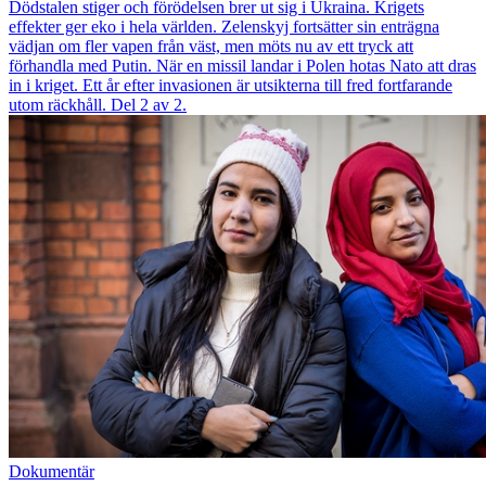
Dödstalen stiger och förödelsen brer ut sig i Ukraina. Krigets
effekter ger eko i hela världen. Zelenskyj fortsätter sin enträgna
vädjan om fler vapen från väst, men möts nu av ett tryck att
förhandla med Putin. När en missil landar i Polen hotas Nato att dras
in i kriget. Ett år efter invasionen är utsikterna till fred fortfarande
utom räckhåll. Del 2 av 2.
Dokumentär