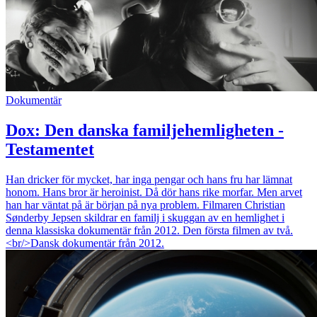
Dokumentär
Dox: Den danska familjehemligheten -
Testamentet
Han dricker för mycket, har inga pengar och hans fru har lämnat
honom. Hans bror är heroinist. Då dör hans rike morfar. Men arvet
han har väntat på är början på nya problem. Filmaren Christian
Sønderby Jepsen skildrar en familj i skuggan av en hemlighet i
denna klassiska dokumentär från 2012. Den första filmen av två.
<br/>Dansk dokumentär från 2012.