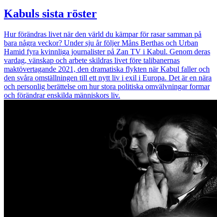
Kabuls sista röster
Hur förändras livet när den värld du kämpar för rasar samman på
bara några veckor? Under sju år följer Måns Berthas och Urban
Hamid fyra kvinnliga journalister på Zan TV i Kabul. Genom deras
vardag, vänskap och arbete skildras livet före talibanernas
maktövertagande 2021, den dramatiska flykten när Kabul faller och
den svåra omställningen till ett nytt liv i exil i Europa. Det är en nära
och personlig berättelse om hur stora politiska omvälvningar formar
och förändrar enskilda människors liv.