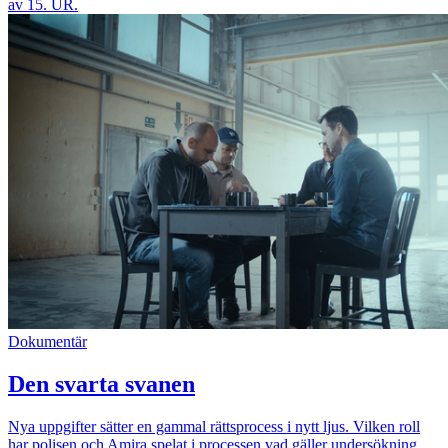
av 15. UR.
Dokumentär
Den svarta svanen
Nya uppgifter sätter en gammal rättsprocess i nytt ljus. Vilken roll
har polisen och Amira spelat i processen vad gäller undersökning,