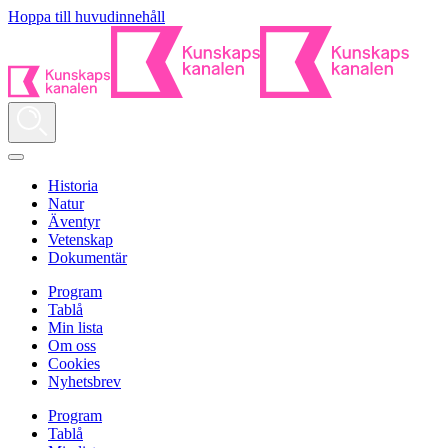
Hoppa till huvudinnehåll
Historia
Natur
Äventyr
Vetenskap
Dokumentär
Program
Tablå
Min lista
Om oss
Cookies
Nyhetsbrev
Program
Tablå