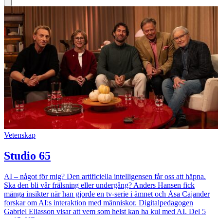
Vetenskap
Studio 65
AI – något för mig? Den artificiella intelligensen får oss att häpna.
Ska den bli vår frälsning eller undergång? Anders Hansen fick
många insikter när han gjorde en tv-serie i ämnet och Åsa Cajander
forskar om AI:s interaktion med människor. Digitalpedagogen
Gabriel Eliasson visar att vem som helst kan ha kul med AI. Del 5