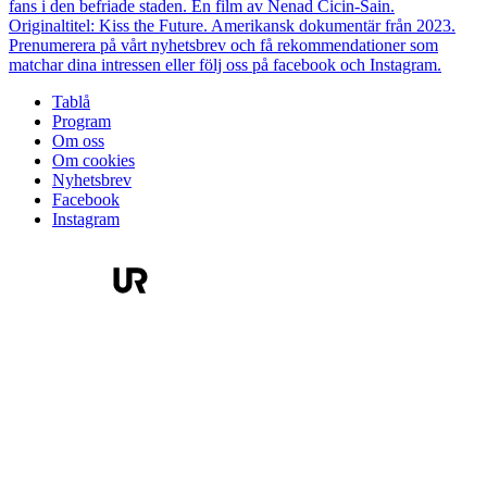
fans i den befriade staden. En film av Nenad Cicin-Sain.
Originaltitel: Kiss the Future. Amerikansk dokumentär från 2023.
Prenumerera på vårt nyhetsbrev och få rekommendationer som
matchar dina intressen eller följ oss på facebook och Instagram.
Tablå
Program
Om oss
Om cookies
Nyhetsbrev
Facebook
Instagram