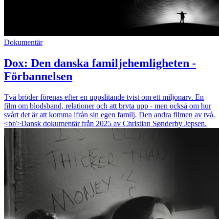
Dokumentär
Dox: Den danska familjehemligheten -
Förbannelsen
Två bröder förenas efter en uppslitande tvist om ett miljonarv. En
film om blodsband, relationer och att bryta upp - men också om hur
svårt det är att komma ifrån sin egen familj. Den andra filmen av två.
<br/>Dansk dokumentär från 2025 av Christian Sønderby Jepsen.