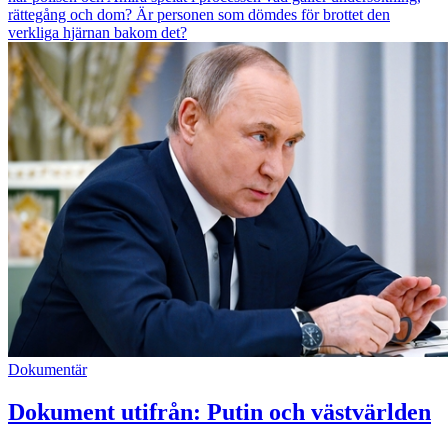
rättegång och dom? Är personen som dömdes för brottet den
verkliga hjärnan bakom det?
Dokumentär
Dokument utifrån: Putin och västvärlden