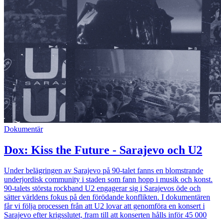
Dokumentär
Dox: Kiss the Future - Sarajevo och U2
Under belägringen av Sarajevo på 90-talet fanns en blomstrande
underjordisk community i staden som fann hopp i musik och konst.
90-talets största rockband U2 engagerar sig i Sarajevos öde och
sätter världens fokus på den förödande konflikten. I dokumentären
får vi följa processen från att U2 lovar att genomföra en konsert i
Sarajevo efter krigsslutet, fram till att konserten hålls inför 45 000