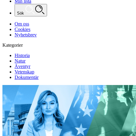
Min lista
Sök
Om oss
Cookies
Nyhetsbrev
Kategorier
Historia
Natur
Äventyr
Vetenskap
Dokumentär