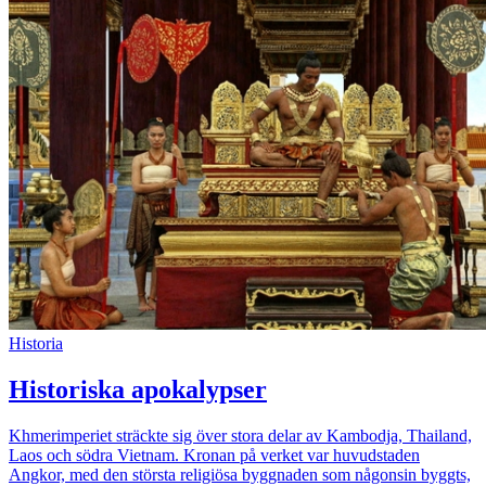
Historia
Historiska apokalypser
Khmerimperiet sträckte sig över stora delar av Kambodja, Thailand,
Laos och södra Vietnam. Kronan på verket var huvudstaden
Angkor, med den största religiösa byggnaden som någonsin byggts,