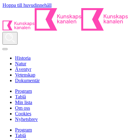
Hoppa till huvudinnehåll
Historia
Natur
Äventyr
Vetenskap
Dokumentär
Program
Tablå
Min lista
Om oss
Cookies
Nyhetsbrev
Program
Tablå