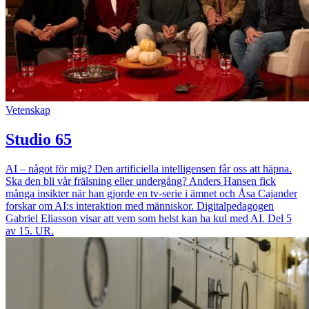
Vetenskap
Studio 65
AI – något för mig? Den artificiella intelligensen får oss att häpna.
Ska den bli vår frälsning eller undergång? Anders Hansen fick
många insikter när han gjorde en tv-serie i ämnet och Åsa Cajander
forskar om AI:s interaktion med människor. Digitalpedagogen
Gabriel Eliasson visar att vem som helst kan ha kul med AI. Del 5
av 15. UR.