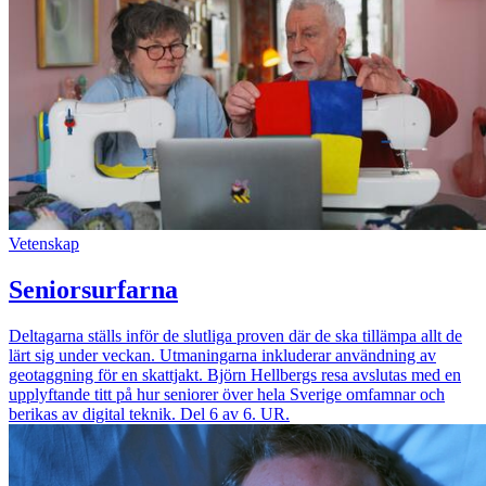
Vetenskap
Seniorsurfarna
Deltagarna ställs inför de slutliga proven där de ska tillämpa allt de
lärt sig under veckan. Utmaningarna inkluderar användning av
geotaggning för en skattjakt. Björn Hellbergs resa avslutas med en
upplyftande titt på hur seniorer över hela Sverige omfamnar och
berikas av digital teknik. Del 6 av 6. UR.