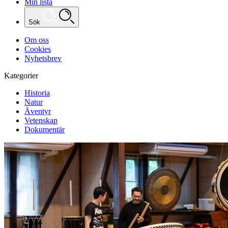
Min lista
Sök
Om oss
Cookies
Nyhetsbrev
Kategorier
Historia
Natur
Äventyr
Vetenskap
Dokumentär