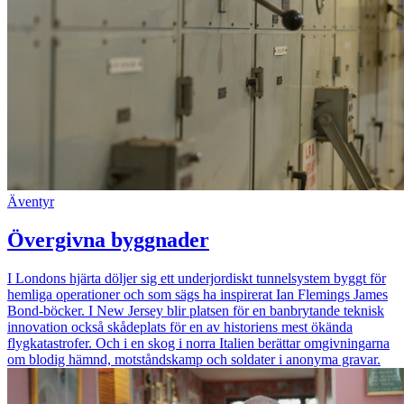
Äventyr
Övergivna byggnader
I Londons hjärta döljer sig ett underjordiskt tunnelsystem byggt för
hemliga operationer och som sägs ha inspirerat Ian Flemings James
Bond-böcker. I New Jersey blir platsen för en banbrytande teknisk
innovation också skådeplats för en av historiens mest ökända
flygkatastrofer. Och i en skog i norra Italien berättar omgivningarna
om blodig hämnd, motståndskamp och soldater i anonyma gravar.