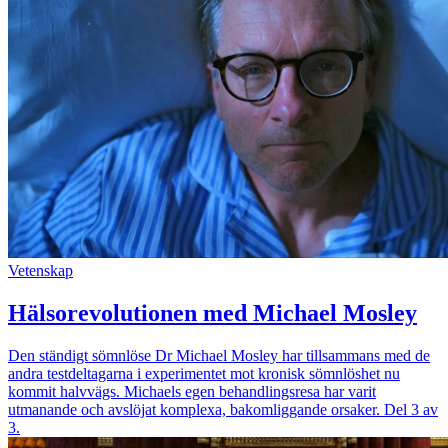
Vetenskap
Hälsorevolutionen med Michael Mosley
Den ständigt sömnlöse Dr Michael Mosley har tillsammans med de
andra testdeltagarna i experimentet mot kronisk sömnlöshet nu
kommit halvvägs. Michaels egen behandlingsresa har varit
utmanande och avslöjat komplexa, bakomliggande orsaker. Del 3 av
3.