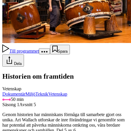
Till programmet
Spara
Dela
Historien om framtiden
Vetenskap
Dokumentär
Miljö
Teknik
Vetenskap
50 min
Säsong 1
Avsnitt 5
Genom historien har människans förmåga till samarbete gjort oss
unika. Ari Wallach utforskar de inre förändringar vi genomför som
har potential att påverka människorna omkring oss, våra bredare
gemenskaper och samhällen. Del 5 av 6.