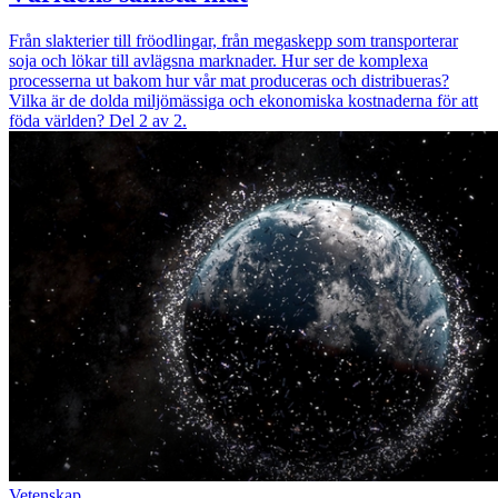
Från slakterier till fröodlingar, från megaskepp som transporterar
soja och lökar till avlägsna marknader. Hur ser de komplexa
processerna ut bakom hur vår mat produceras och distribueras?
Vilka är de dolda miljömässiga och ekonomiska kostnaderna för att
föda världen? Del 2 av 2.
Vetenskap