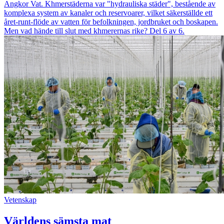
Angkor Vat. Khmerstäderna var "hydrauliska städer", bestående av
komplexa system av kanaler och reservoarer, vilket säkerställde ett
året-runt-flöde av vatten för befolkningen, jordbruket och boskapen.
Men vad hände till slut med khmerernas rike? Del 6 av 6.
Vetenskap
Världens sämsta mat