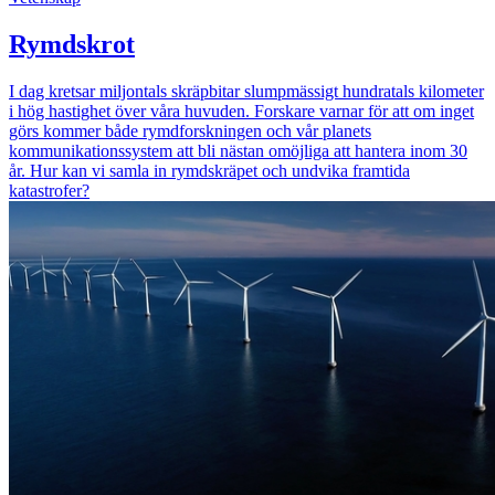
Rymdskrot
I dag kretsar miljontals skräpbitar slumpmässigt hundratals kilometer
i hög hastighet över våra huvuden. Forskare varnar för att om inget
görs kommer både rymdforskningen och vår planets
kommunikationssystem att bli nästan omöjliga att hantera inom 30
år. Hur kan vi samla in rymdskräpet och undvika framtida
katastrofer?