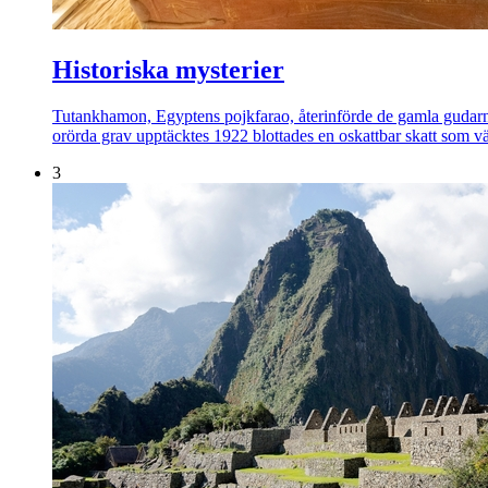
Historiska mysterier
Tutankhamon, Egyptens pojkfarao, återinförde de gamla gudarna ef
orörda grav upptäcktes 1922 blottades en oskattbar skatt som vä
3