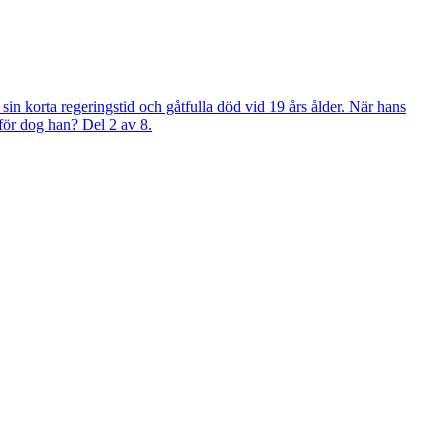
sin korta regeringstid och gåtfulla död vid 19 års ålder. När hans
rför dog han? Del 2 av 8.