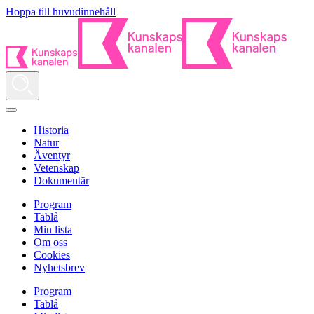
Hoppa till huvudinnehåll
Historia
Natur
Äventyr
Vetenskap
Dokumentär
Program
Tablå
Min lista
Om oss
Cookies
Nyhetsbrev
Program
Tablå