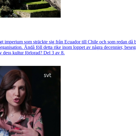
tigt imperium som sträckte sig från Ecuador till Chile och som redan
anisation. Ändå föll detta rike inom loppet av några decennier, besegr
av dess kultur förlorad? Del 3 av 8.