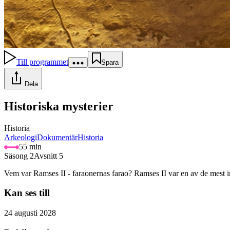
Till programmet
Spara
Dela
Historiska mysterier
Historia
Arkeologi
Dokumentär
Historia
55 min
Säsong 2
Avsnitt 5
Vem var Ramses II - faraonernas farao? Ramses II var en av de mest inf
Kan ses till
24 augusti 2028