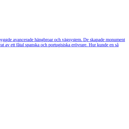
 då byggde avancerade hängbroar och vägsystem. De skapade monument
at av ett fåtal spanska och portugisiska erövrare. Hur kunde en så