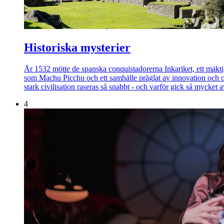
Historiska mysterier
År 1532 mötte de spanska conquistadorerna Inkariket, ett mäk
som Machu Picchu och ett samhälle präglat av innovation och org
stark civilisation raseras så snabbt - och varför gick så mycket 
4