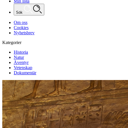
Min lista
Sök
Om oss
Cookies
Nyhetsbrev
Kategorier
Historia
Natur
Äventyr
Vetenskap
Dokumentär