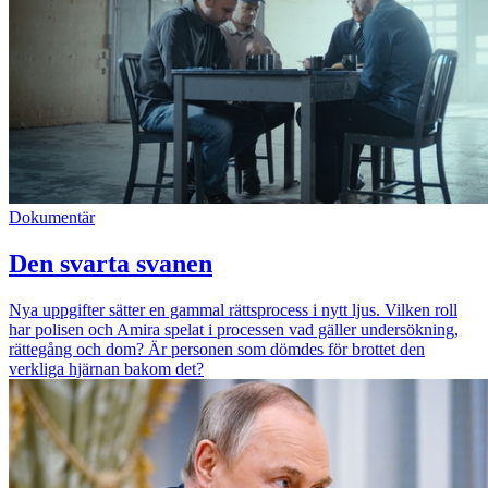
Dokumentär
Den svarta svanen
Nya uppgifter sätter en gammal rättsprocess i nytt ljus. Vilken roll
har polisen och Amira spelat i processen vad gäller undersökning,
rättegång och dom? Är personen som dömdes för brottet den
verkliga hjärnan bakom det?