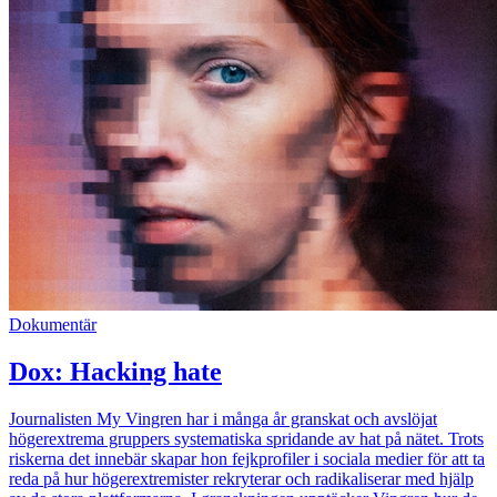
Dokumentär
Dox: Hacking hate
Journalisten My Vingren har i många år granskat och avslöjat
högerextrema gruppers systematiska spridande av hat på nätet. Trots
riskerna det innebär skapar hon fejkprofiler i sociala medier för att ta
reda på hur högerextremister rekryterar och radikaliserar med hjälp