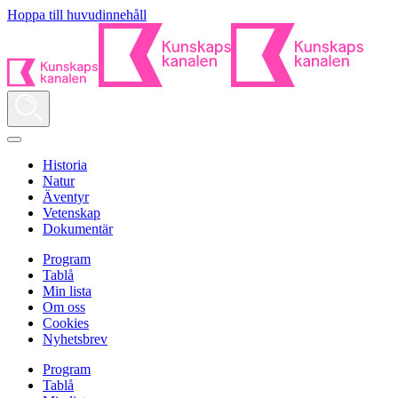
Hoppa till huvudinnehåll
Historia
Natur
Äventyr
Vetenskap
Dokumentär
Program
Tablå
Min lista
Om oss
Cookies
Nyhetsbrev
Program
Tablå