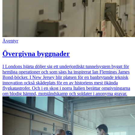
Äventyr
Övergivna byggnader
I Londons hjärta döljer sig ett underjordiskt tunnelsystem byggt för
hemliga operationer och som sägs ha inspirerat Ian Flemings James
Bond-böcker. I New Jersey blir platsen för en banbrytande teknisk
innovation också skådeplats för en av historiens mest ökända
flygkatastrofer. Och i en skog i norra Italien berättar omgivningarna
om blodig hämnd, motståndskamp och soldater i anonyma gravar.