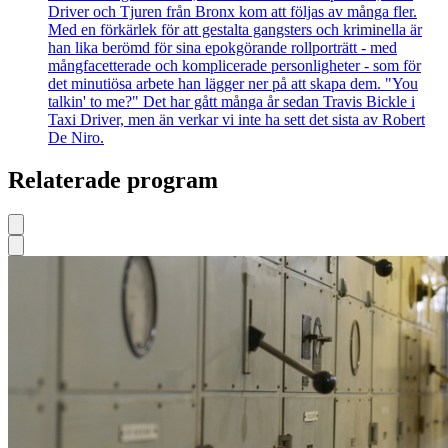
Driver och Tjuren från Bronx kom att följas av många fler.
Med en förkärlek för att gestalta gangsters och kriminella är
han lika berömd för sina epokgörande rollporträtt - med
mångfacetterade och komplicerade personligheter - som för
det minutiösa arbete han lägger ner på att skapa dem. "You
talkin' to me?" Det har gått många år sedan Travis Bickle i
Taxi Driver, men än verkar vi inte ha sett det sista av Robert
De Niro.
Relaterade program