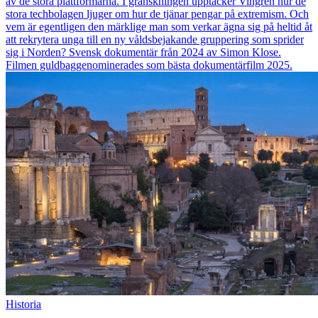
av de stora plattformarna. I granskningen upptäcker Vingren hur de
stora techbolagen ljuger om hur de tjänar pengar på extremism. Och
vem är egentligen den märklige man som verkar ägna sig på heltid åt
att rekrytera unga till en ny våldsbejakande gruppering som sprider
sig i Norden? Svensk dokumentär från 2024 av Simon Klose.
Filmen guldbaggenominerades som bästa dokumentärfilm 2025.
Historia