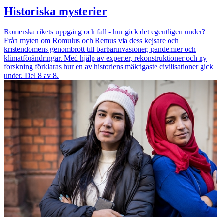
Historiska mysterier
Romerska rikets uppgång och fall - hur gick det egentligen under?
Från myten om Romulus och Remus via dess kejsare och
kristendomens genombrott till barbarinvasioner, pandemier och
klimatförändringar. Med hjälp av experter, rekonstruktioner och ny
forskning förklaras hur en av historiens mäktigaste civilisationer gick
under. Del 8 av 8.