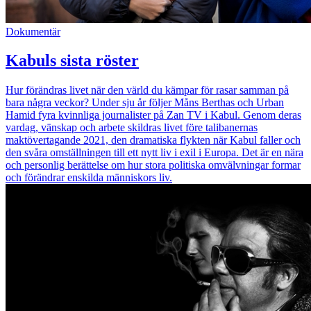
Dokumentär
Kabuls sista röster
Hur förändras livet när den värld du kämpar för rasar samman på
bara några veckor? Under sju år följer Måns Berthas och Urban
Hamid fyra kvinnliga journalister på Zan TV i Kabul. Genom deras
vardag, vänskap och arbete skildras livet före talibanernas
maktövertagande 2021, den dramatiska flykten när Kabul faller och
den svåra omställningen till ett nytt liv i exil i Europa. Det är en nära
och personlig berättelse om hur stora politiska omvälvningar formar
och förändrar enskilda människors liv.