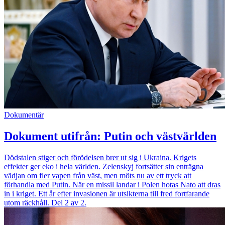
Dokumentär
Dokument utifrån: Putin och västvärlden
Dödstalen stiger och förödelsen brer ut sig i Ukraina. Krigets
effekter ger eko i hela världen. Zelenskyj fortsätter sin enträgna
vädjan om fler vapen från väst, men möts nu av ett tryck att
förhandla med Putin. När en missil landar i Polen hotas Nato att dras
in i kriget. Ett år efter invasionen är utsikterna till fred fortfarande
utom räckhåll. Del 2 av 2.