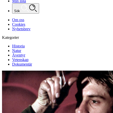
Min lista
Sök
Om oss
Cookies
Nyhetsbrev
Kategorier
Historia
Natur
Äventyr
Vetenskap
Dokumentär