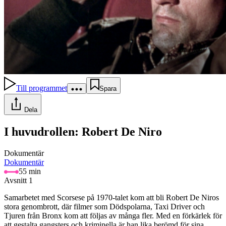
Till programmet
Spara
Dela
I huvudrollen: Robert De Niro
Dokumentär
Dokumentär
55 min
Avsnitt 1
Samarbetet med Scorsese på 1970-talet kom att bli Robert De Niros
stora genombrott, där filmer som Dödspolarna, Taxi Driver och
Tjuren från Bronx kom att följas av många fler. Med en förkärlek för
att gestalta gangsters och kriminella är han lika berömd för sina