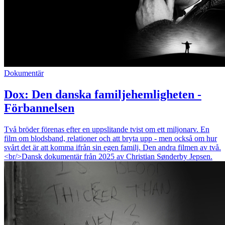
Dokumentär
Dox: Den danska familjehemligheten -
Förbannelsen
Två bröder förenas efter en uppslitande tvist om ett miljonarv. En
film om blodsband, relationer och att bryta upp - men också om hur
svårt det är att komma ifrån sin egen familj. Den andra filmen av två.
<br/>Dansk dokumentär från 2025 av Christian Sønderby Jepsen.