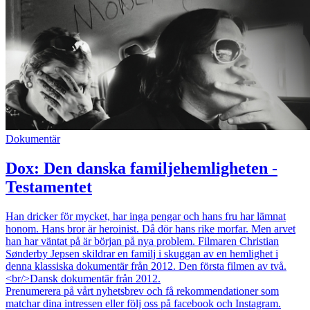
Dokumentär
Dox: Den danska familjehemligheten -
Testamentet
Han dricker för mycket, har inga pengar och hans fru har lämnat
honom. Hans bror är heroinist. Då dör hans rike morfar. Men arvet
han har väntat på är början på nya problem. Filmaren Christian
Sønderby Jepsen skildrar en familj i skuggan av en hemlighet i
denna klassiska dokumentär från 2012. Den första filmen av två.
<br/>Dansk dokumentär från 2012.
Prenumerera på vårt nyhetsbrev och få rekommendationer som
matchar dina intressen eller följ oss på facebook och Instagram.