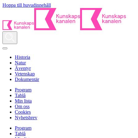
Hoppa till huvudinnehåll
Historia
Natur
Äventyr
Vetenskap
Dokumentär
Program
Tablå
Min lista
Om oss
Cookies
Nyhetsbrev
Program
Tablå