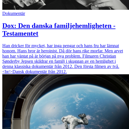
Dokumentär
Dox: Den danska familjehemligheten -
Testamentet
Han dricker för mycket, har inga pengar och hans fru har lämnat
honom. Hans bror är heroinist. Då dör hans rike morfar. Men arvet
han har väntat på är början på nya problem. Filmaren Christian
Sønderby Jepsen skildrar en familj i skuggan av en hemlighet i
denna klassiska dokumentär från 2012. Den första filmen av två.
<br/>Dansk dokumentär från 2012.