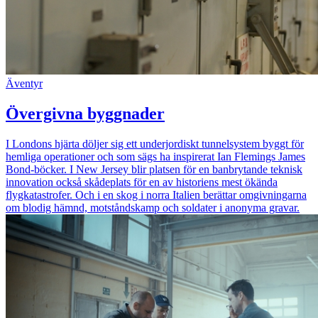
Äventyr
Övergivna byggnader
I Londons hjärta döljer sig ett underjordiskt tunnelsystem byggt för
hemliga operationer och som sägs ha inspirerat Ian Flemings James
Bond-böcker. I New Jersey blir platsen för en banbrytande teknisk
innovation också skådeplats för en av historiens mest ökända
flygkatastrofer. Och i en skog i norra Italien berättar omgivningarna
om blodig hämnd, motståndskamp och soldater i anonyma gravar.