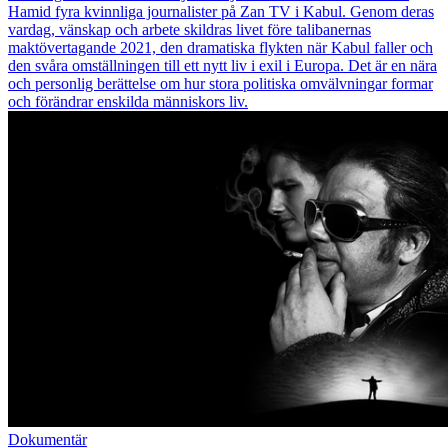
Hamid fyra kvinnliga journalister på Zan TV i Kabul. Genom deras
vardag, vänskap och arbete skildras livet före talibanernas
maktövertagande 2021, den dramatiska flykten när Kabul faller och
den svåra omställningen till ett nytt liv i exil i Europa. Det är en nära
och personlig berättelse om hur stora politiska omvälvningar formar
och förändrar enskilda människors liv.
Dokumentär