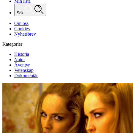
Min lista
Sök
Om oss
Cookies
Nyhetsbrev
Kategorier
Historia
Natur
Äventyr
Vetenskap
Dokumentär