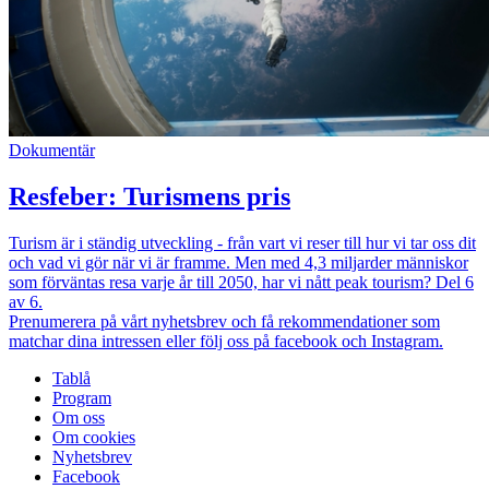
Dokumentär
Resfeber: Turismens pris
Turism är i ständig utveckling - från vart vi reser till hur vi tar oss dit
och vad vi gör när vi är framme. Men med 4,3 miljarder människor
som förväntas resa varje år till 2050, har vi nått peak tourism? Del 6
av 6.
Prenumerera på vårt nyhetsbrev och få rekommendationer som
matchar dina intressen eller följ oss på facebook och Instagram.
Tablå
Program
Om oss
Om cookies
Nyhetsbrev
Facebook