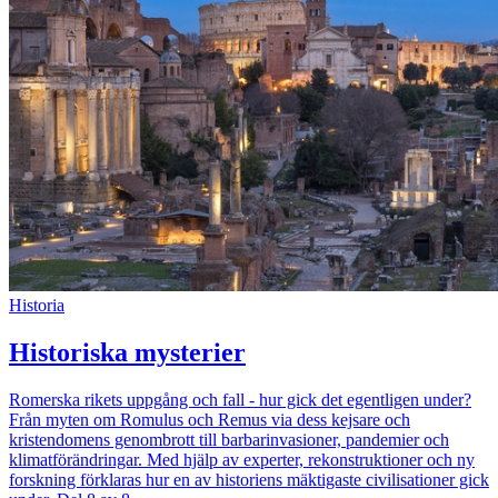
Historia
Historiska mysterier
Romerska rikets uppgång och fall - hur gick det egentligen under?
Från myten om Romulus och Remus via dess kejsare och
kristendomens genombrott till barbarinvasioner, pandemier och
klimatförändringar. Med hjälp av experter, rekonstruktioner och ny
forskning förklaras hur en av historiens mäktigaste civilisationer gick