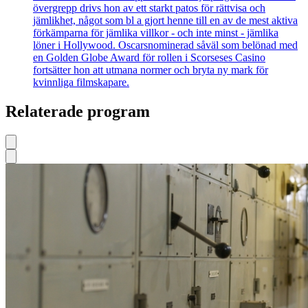
övergrepp drivs hon av ett starkt patos för rättvisa och
jämlikhet, något som bl a gjort henne till en av de mest aktiva
förkämparna för jämlika villkor - och inte minst - jämlika
löner i Hollywood. Oscarsnominerad såväl som belönad med
en Golden Globe Award för rollen i Scorseses Casino
fortsätter hon att utmana normer och bryta ny mark för
kvinnliga filmskapare.
Relaterade program