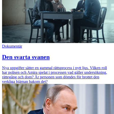
Dokumentär
Den svarta svanen
Nya uppgifter sätter en gammal rättsprocess i nytt ljus. Vilken roll
har polisen och Amira spelat i processen vad gäller undersökning,
rättegång och dom? Är personen som dömdes för brottet den
verkliga hjärnan bakom det?