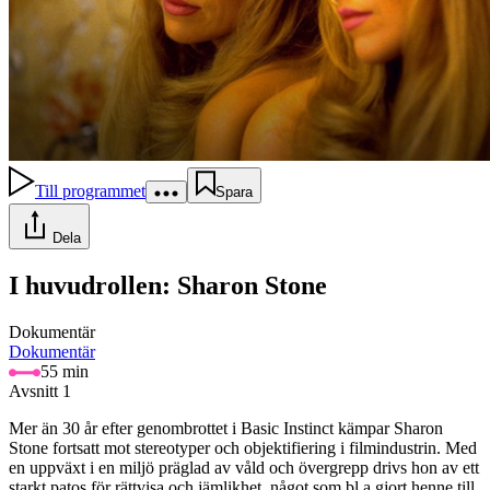
Till programmet
Spara
Dela
I huvudrollen: Sharon Stone
Dokumentär
Dokumentär
55 min
Avsnitt 1
Mer än 30 år efter genombrottet i Basic Instinct kämpar Sharon
Stone fortsatt mot stereotyper och objektifiering i filmindustrin. Med
en uppväxt i en miljö präglad av våld och övergrepp drivs hon av ett
starkt patos för rättvisa och jämlikhet, något som bl a gjort henne till