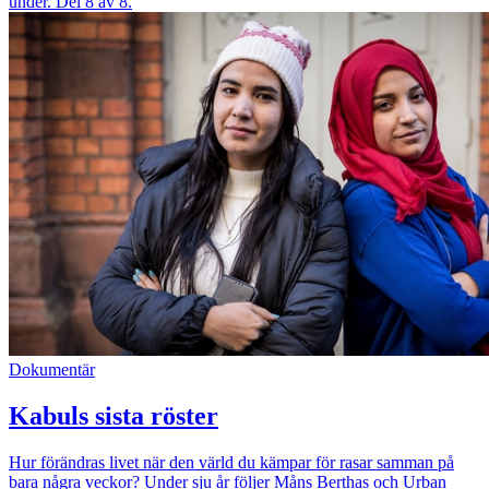
under. Del 8 av 8.
Dokumentär
Kabuls sista röster
Hur förändras livet när den värld du kämpar för rasar samman på
bara några veckor? Under sju år följer Måns Berthas och Urban