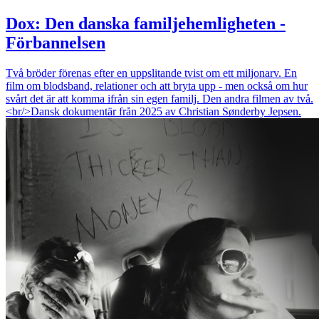
Dox: Den danska familjehemligheten -
Förbannelsen
Två bröder förenas efter en uppslitande tvist om ett miljonarv. En
film om blodsband, relationer och att bryta upp - men också om hur
svårt det är att komma ifrån sin egen familj. Den andra filmen av två.
<br/>Dansk dokumentär från 2025 av Christian Sønderby Jepsen.