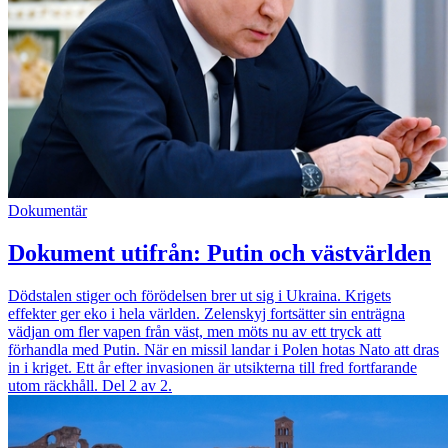
Dokumentär
Dokument utifrån: Putin och västvärlden
Dödstalen stiger och förödelsen brer ut sig i Ukraina. Krigets
effekter ger eko i hela världen. Zelenskyj fortsätter sin enträgna
vädjan om fler vapen från väst, men möts nu av ett tryck att
förhandla med Putin. När en missil landar i Polen hotas Nato att dras
in i kriget. Ett år efter invasionen är utsikterna till fred fortfarande
utom räckhåll. Del 2 av 2.