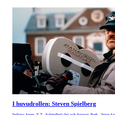
I huvudrollen: Steven Spielberg
Indiana Jones, E.T., Schindler's list och Jurassic Park - listan