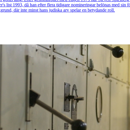
 list 1993, då han efter flera tidigare nomineringar belönas med sin fö
rund, där inte minst hans judiska arv spelar en betydande roll.