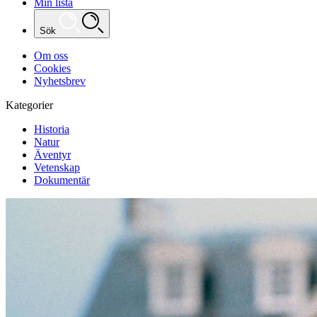
Min lista
Sök
Om oss
Cookies
Nyhetsbrev
Kategorier
Historia
Natur
Äventyr
Vetenskap
Dokumentär