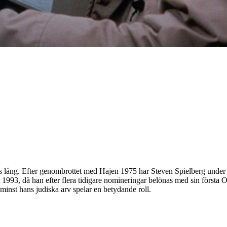
ras lång. Efter genombrottet med Hajen 1975 har Steven Spielberg under d
993, då han efter flera tidigare nomineringar belönas med sin första Os
inst hans judiska arv spelar en betydande roll.