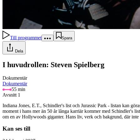
Till programmet
Spara
Dela
I huvudrollen: Steven Spielberg
Dokumentär
Dokumentär
55 min
Avsnitt 1
Indiana Jones, E.T., Schindler's list och Jurassic Park - listan kan gö
moment i hans mer än 50 år långa karriär kommer med Schindler's list 1
om en av Hollywoods giganter. Hans liv, verk och bakgrund, där inte m
Kan ses till