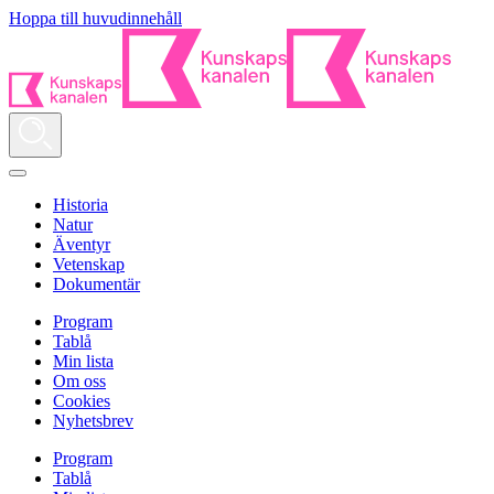
Hoppa till huvudinnehåll
Historia
Natur
Äventyr
Vetenskap
Dokumentär
Program
Tablå
Min lista
Om oss
Cookies
Nyhetsbrev
Program
Tablå