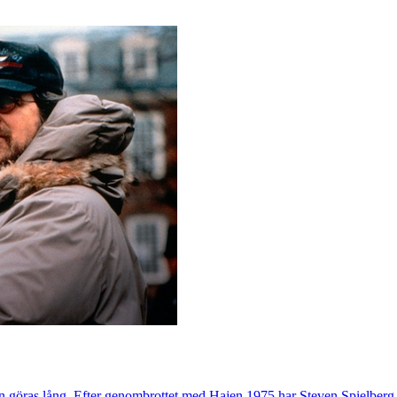
 kan göras lång. Efter genombrottet med Hajen 1975 har Steven Spielberg u