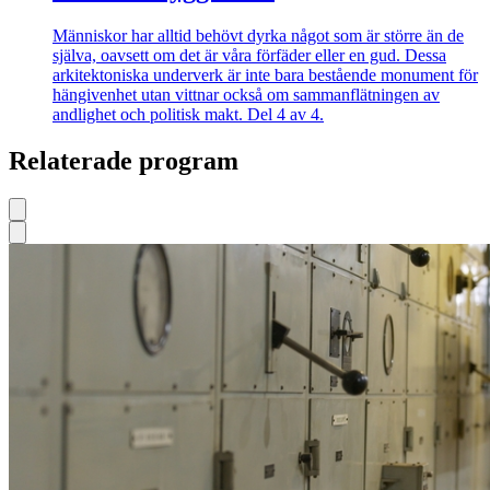
Människor har alltid behövt dyrka något som är större än de
själva, oavsett om det är våra förfäder eller en gud. Dessa
arkitektoniska underverk är inte bara bestående monument för
hängivenhet utan vittnar också om sammanflätningen av
andlighet och politisk makt. Del 4 av 4.
Relaterade program