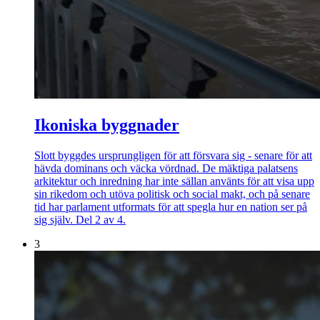
Ikoniska byggnader
Slott byggdes ursprungligen för att försvara sig - senare för att
hävda dominans och väcka vördnad. De mäktiga palatsens
arkitektur och inredning har inte sällan använts för att visa upp
sin rikedom och utöva politisk och social makt, och på senare
tid har parlament utformats för att spegla hur en nation ser på
sig själv. Del 2 av 4.
3