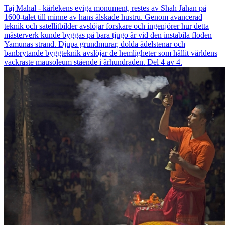
Taj Mahal - kärlekens eviga monument, restes av Shah Jahan på
1600-talet till minne av hans älskade hustru. Genom avancerad
teknik och satellitbilder avslöjar forskare och ingenjörer hur detta
mästerverk kunde byggas på bara tjugo år vid den instabila floden
Yamunas strand. Djupa grundmurar, dolda ädelstenar och
banbrytande byggteknik avslöjar de hemligheter som hållit världens
vackraste mausoleum stående i århundraden. Del 4 av 4.