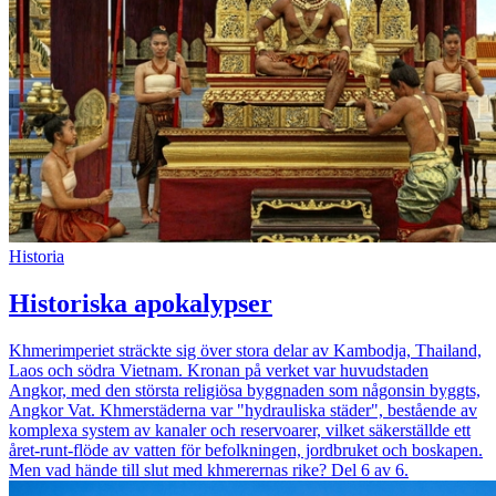
Historia
Historiska apokalypser
Khmerimperiet sträckte sig över stora delar av Kambodja, Thailand,
Laos och södra Vietnam. Kronan på verket var huvudstaden
Angkor, med den största religiösa byggnaden som någonsin byggts,
Angkor Vat. Khmerstäderna var "hydrauliska städer", bestående av
komplexa system av kanaler och reservoarer, vilket säkerställde ett
året-runt-flöde av vatten för befolkningen, jordbruket och boskapen.
Men vad hände till slut med khmerernas rike? Del 6 av 6.