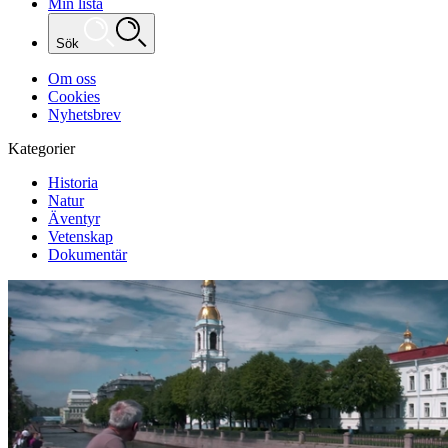
Min lista
Sök
Om oss
Cookies
Nyhetsbrev
Kategorier
Historia
Natur
Äventyr
Vetenskap
Dokumentär