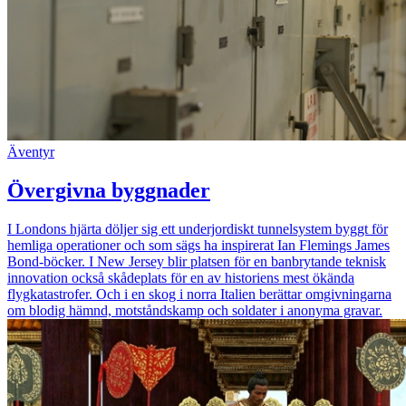
Äventyr
Övergivna byggnader
I Londons hjärta döljer sig ett underjordiskt tunnelsystem byggt för
hemliga operationer och som sägs ha inspirerat Ian Flemings James
Bond-böcker. I New Jersey blir platsen för en banbrytande teknisk
innovation också skådeplats för en av historiens mest ökända
flygkatastrofer. Och i en skog i norra Italien berättar omgivningarna
om blodig hämnd, motståndskamp och soldater i anonyma gravar.