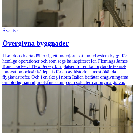
Äventyr
Övergivna byggnader
I Londons hjärta döljer sig ett underjordiskt tunnelsystem byggt för
hemliga operationer och som sägs ha inspirerat Ian Flemings James
Bond-böcker. I New Jersey blir platsen för en banbrytande teknisk
innovation också skådeplats för en av historiens mest ökända
flygkatastrofer. Och i en skog i norra Italien berättar omgivningarna
om blodig hämnd, motståndskamp och soldater i anonyma gravar.