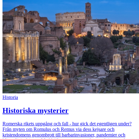
Historia
Historiska mysterier
Romerska rikets uppgång och fall - hur gick det egentligen under?
Från myten om Romulus och Remus via dess kejsare och
kristendomens genombrott till barbarinvasioner, pandemier och