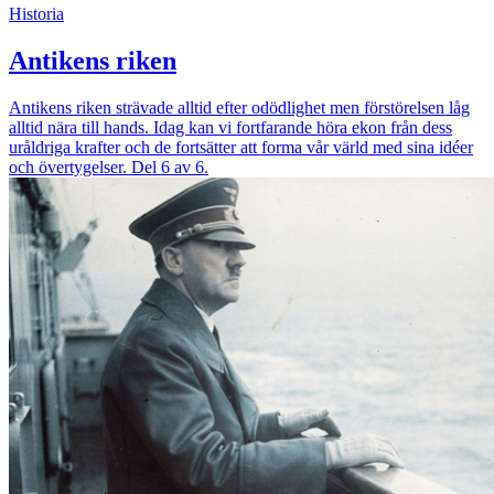
Historia
Antikens riken
Antikens riken strävade alltid efter odödlighet men förstörelsen låg
alltid nära till hands. Idag kan vi fortfarande höra ekon från dess
uråldriga krafter och de fortsätter att forma vår värld med sina idéer
och övertygelser. Del 6 av 6.