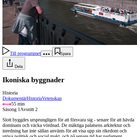
Till programmet
Spara
Dela
Ikoniska byggnader
Historia
Dokumentär
Historia
Vetenskap
55 min
Säsong 1
Avsnitt 2
Slott byggdes ursprungligen för att försvara sig - senare för att hävda
dominans och väcka vördnad. De mäktiga palatsens arkitektur och
inredning har inte sällan använts för att visa upp sin rikedom och
utöva politisk och social makt, och på senare tid har parlament