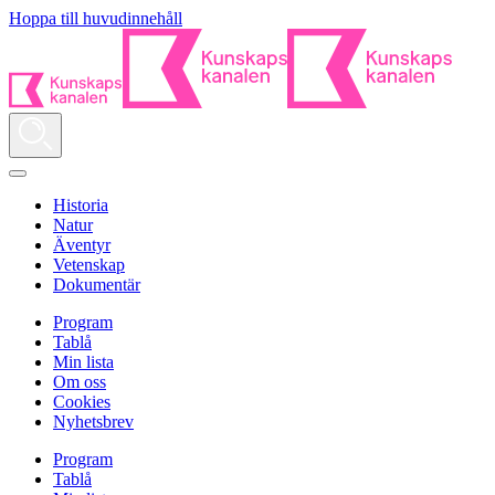
Hoppa till huvudinnehåll
Historia
Natur
Äventyr
Vetenskap
Dokumentär
Program
Tablå
Min lista
Om oss
Cookies
Nyhetsbrev
Program
Tablå