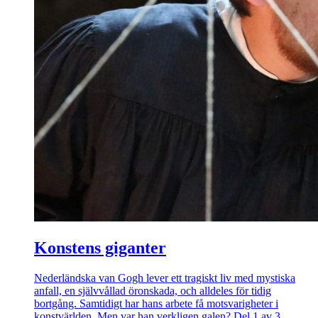
Konstens giganter
Nederländska van Gogh lever ett tragiskt liv med mystiska
anfall, en självvållad öronskada, och alldeles för tidig
bortgång. Samtidigt har hans arbete få motsvarigheter i
konstvärlden. Men var han verkligen galen? Del 1 av 3.