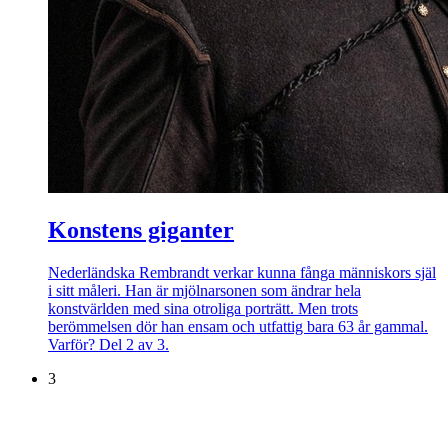
Konstens giganter
Nederländska Rembrandt verkar kunna fånga människors själ
i sitt måleri. Han är mjölnarsonen som ändrar hela
konstvärlden med sina otroliga porträtt. Men trots
berömmelsen dör han ensam och utfattig bara 63 år gammal.
Varför? Del 2 av 3.
3