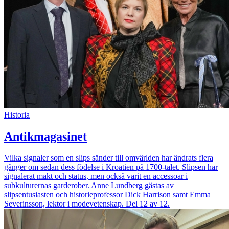
Historia
Antikmagasinet
Vilka signaler som en slips sänder till omvärlden har ändrats flera
gånger om sedan dess födelse i Kroatien på 1700-talet. Slipsen har
signalerat makt och status, men också varit en accessoar i
subkulturernas garderober. Anne Lundberg gästas av
slipsentusiasten och historieprofessor Dick Harrison samt Emma
Severinsson, lektor i modevetenskap. Del 12 av 12.