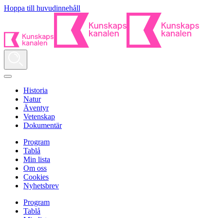
Hoppa till huvudinnehåll
Historia
Natur
Äventyr
Vetenskap
Dokumentär
Program
Tablå
Min lista
Om oss
Cookies
Nyhetsbrev
Program
Tablå