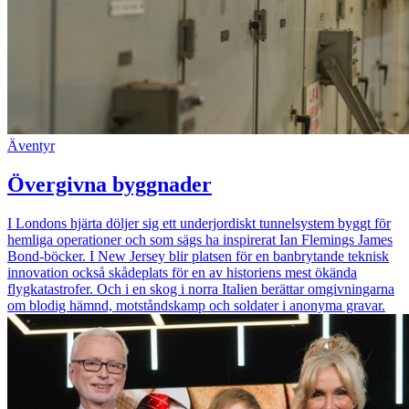
Äventyr
Övergivna byggnader
I Londons hjärta döljer sig ett underjordiskt tunnelsystem byggt för
hemliga operationer och som sägs ha inspirerat Ian Flemings James
Bond-böcker. I New Jersey blir platsen för en banbrytande teknisk
innovation också skådeplats för en av historiens mest ökända
flygkatastrofer. Och i en skog i norra Italien berättar omgivningarna
om blodig hämnd, motståndskamp och soldater i anonyma gravar.