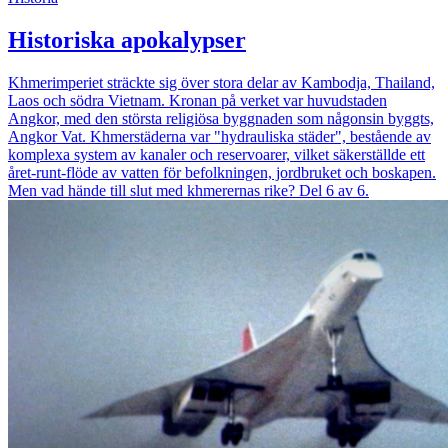
Historiska apokalypser
Khmerimperiet sträckte sig över stora delar av Kambodja, Thailand,
Laos och södra Vietnam. Kronan på verket var huvudstaden
Angkor, med den största religiösa byggnaden som någonsin byggts,
Angkor Vat. Khmerstäderna var "hydrauliska städer", bestående av
komplexa system av kanaler och reservoarer, vilket säkerställde ett
året-runt-flöde av vatten för befolkningen, jordbruket och boskapen.
Men vad hände till slut med khmerernas rike? Del 6 av 6.