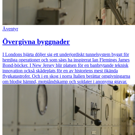
Äventyr
Övergivna byggnader
I Londons hjärta döljer sig ett underjordiskt tunnelsystem byggt för
hemliga operationer och som sägs ha inspirerat Ian Flemings James
Bond-böcker. I New Jersey blir platsen för en banbrytande teknisk
innovation också skådeplats för en av historiens mest ökända
flygkatastrofer. Och i en skog i norra Italien berättar omgivningarna
om blodig hämnd, motståndskamp och soldater i anonyma gravar.