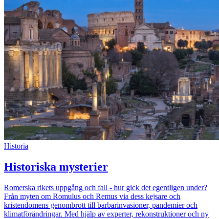
Historia
Historiska mysterier
Romerska rikets uppgång och fall - hur gick det egentligen under?
Från myten om Romulus och Remus via dess kejsare och
kristendomens genombrott till barbarinvasioner, pandemier och
klimatförändringar. Med hjälp av experter, rekonstruktioner och ny