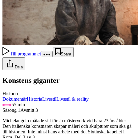
Till programmet
Spara
Dela
Konstens giganter
Historia
Dokumentär
Historia
Livsstil
Livsstil & reality
55 min
Säsong 1
Avsnitt 3
Michelangelo målade sitt första mästerverk vid bara 23 års ålder.
Den italienska konstnären skapar måleri och skulpturer som ska gå
till historien. Inte minst hans arbete med det Sixtinska kapellet i
Rom. Del 3 av 3.