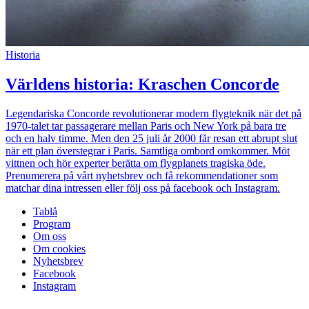
Historia
Världens historia: Kraschen Concorde
Legendariska Concorde revolutionerar modern flygteknik när det på
1970-talet tar passagerare mellan Paris och New York på bara tre
och en halv timme. Men den 25 juli år 2000 får resan ett abrupt slut
när ett plan överstegrar i Paris. Samtliga ombord omkommer. Möt
vittnen och hör experter berätta om flygplanets tragiska öde.
Prenumerera på vårt nyhetsbrev och få rekommendationer som
matchar dina intressen eller följ oss på facebook och Instagram.
Tablå
Program
Om oss
Om cookies
Nyhetsbrev
Facebook
Instagram