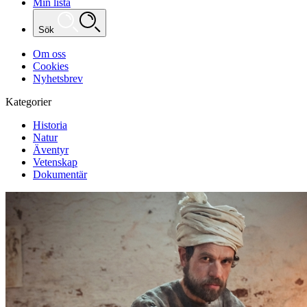
Min lista
Sök
Om oss
Cookies
Nyhetsbrev
Kategorier
Historia
Natur
Äventyr
Vetenskap
Dokumentär