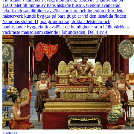
1600-talet till minne av hans älskade hustru. Genom avancerad
teknik och satellitbilder avslöjar forskare och ingenjörer hur detta
mästerverk kunde byggas på bara tjugo år vid den instabila floden
Yamunas strand. Djupa grundmurar, dolda ädelstenar och
banbrytande byggteknik avslöjar de hemligheter som hållit världens
vackraste mausoleum stående i århundraden. Del 4 av 4.
Historia