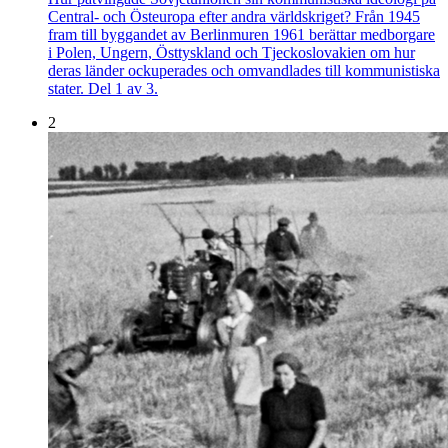
Central- och Östeuropa efter andra världskriget? Från 1945
fram till byggandet av Berlinmuren 1961 berättar medborgare
i Polen, Ungern, Östtyskland och Tjeckoslovakien om hur
deras länder ockuperades och omvandlades till kommunistiska
stater. Del 1 av 3.
2