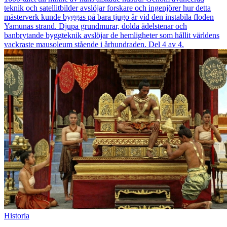
teknik och satellitbilder avslöjar forskare och ingenjörer hur detta
mästerverk kunde byggas på bara tjugo år vid den instabila floden
Yamunas strand. Djupa grundmurar, dolda ädelstenar och
banbrytande byggteknik avslöjar de hemligheter som hållit världens
vackraste mausoleum stående i århundraden. Del 4 av 4.
Historia