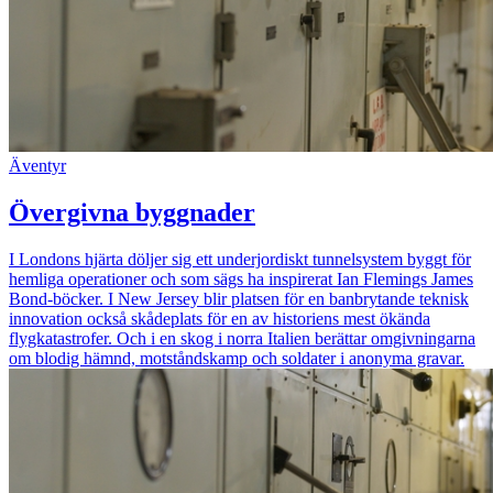
Äventyr
Övergivna byggnader
I Londons hjärta döljer sig ett underjordiskt tunnelsystem byggt för
hemliga operationer och som sägs ha inspirerat Ian Flemings James
Bond-böcker. I New Jersey blir platsen för en banbrytande teknisk
innovation också skådeplats för en av historiens mest ökända
flygkatastrofer. Och i en skog i norra Italien berättar omgivningarna
om blodig hämnd, motståndskamp och soldater i anonyma gravar.