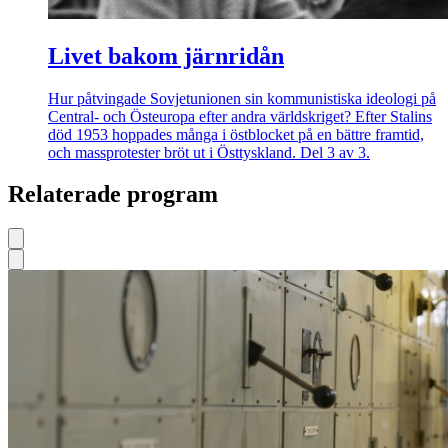
Livet bakom järnridån
Hur påtvingade Sovjetunionen sin kommunistiska ideologi på
Central- och Östeuropa efter andra världskriget? Efter Stalins
död 1953 hoppades många i östblocket på en bättre framtid,
och massprotester bröt ut i Östtyskland. Del 3 av 3.
Relaterade program