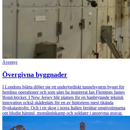
Äventyr
Övergivna byggnader
I Londons hjärta döljer sig ett underjordiskt tunnelsystem byggt för
hemliga operationer och som sägs ha inspirerat Ian Flemings James
Bond-böcker. I New Jersey blir platsen för en banbrytande teknisk
innovation också skådeplats för en av historiens mest ökända
flygkatastrofer. Och i en skog i norra Italien berättar omgivningarna
om blodig hämnd, motståndskamp och soldater i anonyma gravar.