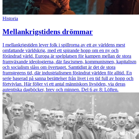
Historia
Mellankrigstidens drömmar
I mellankrigstiden lever folk i spillrorna av ett av världens mest
omfattande världskrig, med ett spirande hopp om en ny och
förändrad värld. Europa är spelplatsen för kampen mellan de stora
framväxande ideologierna, där fascismen, kommunismen, kapitalism
och socialism slåss om övertaget. Samtidigt är det de stora
framstegens tid, där industrialismen förändrat världen för alltid. En
serie baserad på sanna berättelser från livet i en tid full av hopp och
förtvivlan. Här följer vi ett antal människors livsöden, via deras
autentiska dagböcker, brev och minnen. Del 6 av 8: Löften.