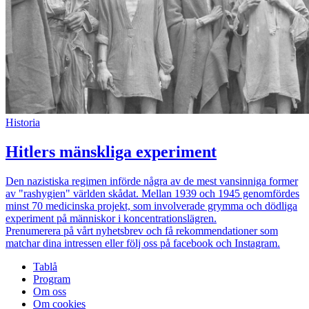
Historia
Hitlers mänskliga experiment
Den nazistiska regimen införde några av de mest vansinniga former
av "rashygien" världen skådat. Mellan 1939 och 1945 genomfördes
minst 70 medicinska projekt, som involverade grymma och dödliga
experiment på människor i koncentrationslägren.
Prenumerera på vårt nyhetsbrev och få rekommendationer som
matchar dina intressen eller följ oss på facebook och Instagram.
Tablå
Program
Om oss
Om cookies