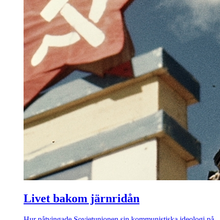
Livet bakom järnridån
Hur påtvingade Sovjetunionen sin kommunistiska ideologi på