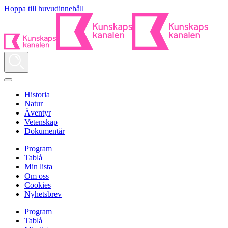
Hoppa till huvudinnehåll
Historia
Natur
Äventyr
Vetenskap
Dokumentär
Program
Tablå
Min lista
Om oss
Cookies
Nyhetsbrev
Program
Tablå