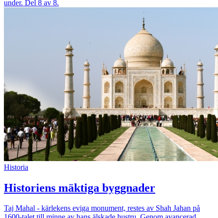
under. Del 8 av 8.
Historia
Historiens mäktiga byggnader
Taj Mahal - kärlekens eviga monument, restes av Shah Jahan på
1600-talet till minne av hans älskade hustru. Genom avancerad