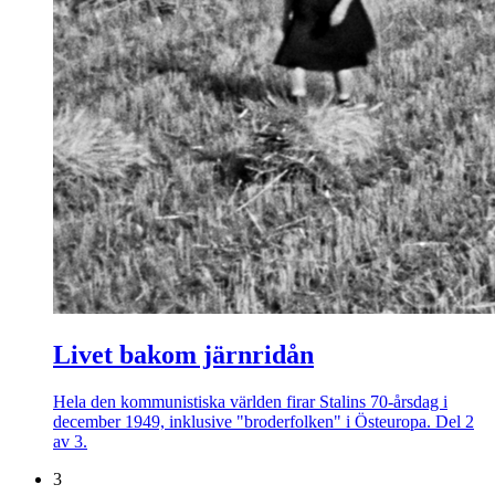
Livet bakom järnridån
Hela den kommunistiska världen firar Stalins 70-årsdag i
december 1949, inklusive "broderfolken" i Östeuropa. Del 2
av 3.
3