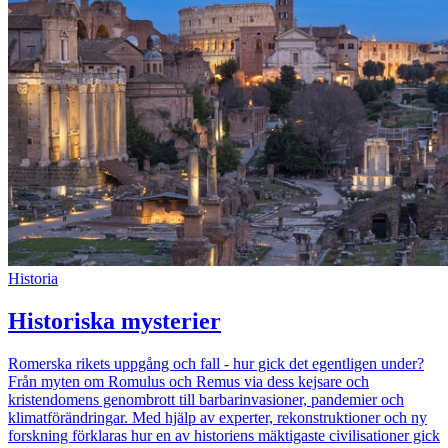
Historia
Historiska mysterier
Romerska rikets uppgång och fall - hur gick det egentligen under?
Från myten om Romulus och Remus via dess kejsare och
kristendomens genombrott till barbarinvasioner, pandemier och
klimatförändringar. Med hjälp av experter, rekonstruktioner och ny
forskning förklaras hur en av historiens mäktigaste civilisationer gick