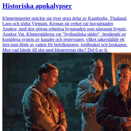
Historiska apokalypser
Khmerimperiet sträckte sig över stora delar av Kambodja, Thailand,
Laos och södra Vietnam. Kronan på verket var huvudstaden
Angkor, med den största religiösa byggnaden som någonsin byggts,
Angkor Vat. Khmerstäderna var "hydrauliska städer", bestående av
komplexa system av kanaler och reservoarer, vilket säkerställde ett
året-runt-flöde av vatten för befolkningen, jordbruket och boskapen.
Men vad hände till slut med khmerernas rike? Del 6 av 6.