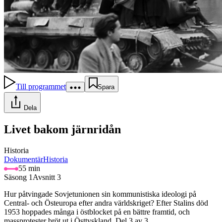
Till programmet
Spara
Dela
Livet bakom järnridån
Historia
Dokumentär
Historia
55 min
Säsong 1
Avsnitt 3
Hur påtvingade Sovjetunionen sin kommunistiska ideologi på
Central- och Östeuropa efter andra världskriget? Efter Stalins död
1953 hoppades många i östblocket på en bättre framtid, och
massprotester bröt ut i Östtyskland. Del 3 av 3.