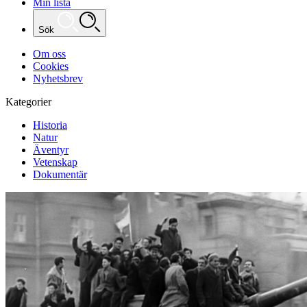
Min lista
Sök
Om oss
Cookies
Nyhetsbrev
Kategorier
Historia
Natur
Äventyr
Vetenskap
Dokumentär