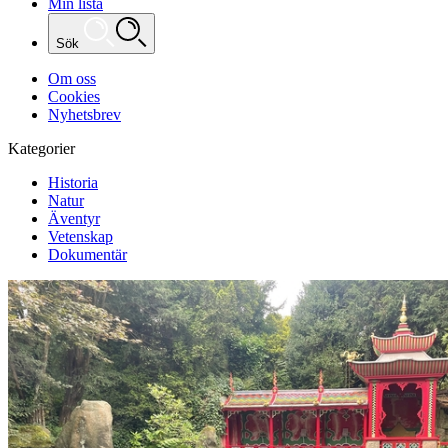
Min lista
Sök
Om oss
Cookies
Nyhetsbrev
Kategorier
Historia
Natur
Äventyr
Vetenskap
Dokumentär