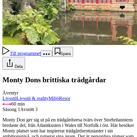
Till programmet
Spara
Dela
Monty Dons brittiska trädgårdar
Äventyr
Livsstil
Livsstil & reality
Miljö
Resor
60 min
Säsong 1
Avsnitt 3
Monty Don ger sig ut på en trädgårdsresa tvärs över Storbritanniens
bredaste del, från Atlantkusten i Wales till Norfolk i öst. Här besöker
Monty platser som har inspirerat trädgårdsentusiaster i sin
ambitionsnivå, och ruinerat sina ägare. Det är personliga platser som