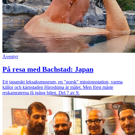
Äventyr
På resa med Bachstad: Japan
Ett japanskt leksaksmuseum, en "norsk" missionsstation, varma
källor och kärnstaden Hiroshima är målet. Men först måste
reskamraterna få igång bilen. Del 7 av 9.