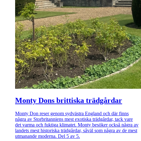
Monty Dons brittiska trädgårdar
Monty Don reser genom sydvästra England och där finns
några av Storbritanniens mest exotiska trädgårdar, tack vare
det varma och fuktiga klimatet. Monty besöker också några av
landets mest historiska trädgårdar, såväl som några av de mest
utmanande moderna. Del 5 av 5.