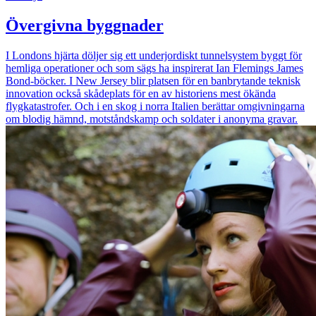
Övergivna byggnader
I Londons hjärta döljer sig ett underjordiskt tunnelsystem byggt för
hemliga operationer och som sägs ha inspirerat Ian Flemings James
Bond-böcker. I New Jersey blir platsen för en banbrytande teknisk
innovation också skådeplats för en av historiens mest ökända
flygkatastrofer. Och i en skog i norra Italien berättar omgivningarna
om blodig hämnd, motståndskamp och soldater i anonyma gravar.