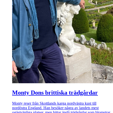
Monty Dons brittiska trädgårdar
Monty reser från Skottlands karga nordvästra kust till
nordöstra England. Han besöker några av landets mest
ogästvänliga platser, men hittar ändå trädgårdar som blomstrar.