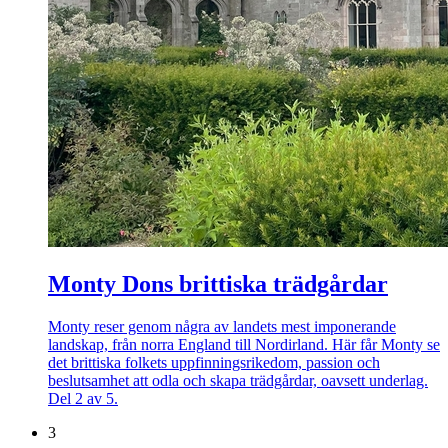
Monty Dons brittiska trädgårdar
Monty reser genom några av landets mest imponerande
landskap, från norra England till Nordirland. Här får Monty se
det brittiska folkets uppfinningsrikedom, passion och
beslutsamhet att odla och skapa trädgårdar, oavsett underlag.
Del 2 av 5.
3