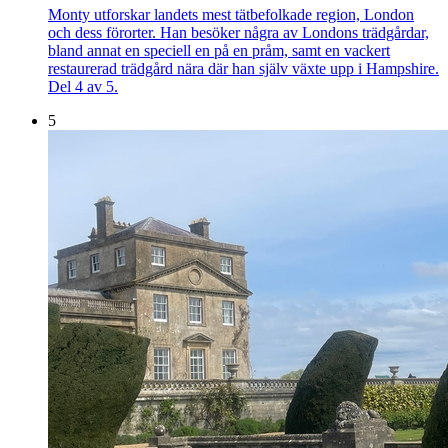
Monty utforskar landets mest tätbefolkade region, London
och dess förorter. Han besöker några av Londons trädgårdar,
bland annat en speciell en på en pråm, samt en vackert
restaurerad trädgård nära där han själv växte upp i Hampshire.
Del 4 av 5.
5