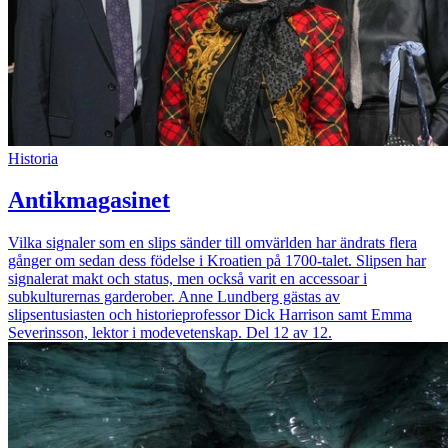
Historia
Antikmagasinet
Vilka signaler som en slips sänder till omvärlden har ändrats flera
gånger om sedan dess födelse i Kroatien på 1700-talet. Slipsen har
signalerat makt och status, men också varit en accessoar i
subkulturernas garderober. Anne Lundberg gästas av
slipsentusiasten och historieprofessor Dick Harrison samt Emma
Severinsson, lektor i modevetenskap. Del 12 av 12.