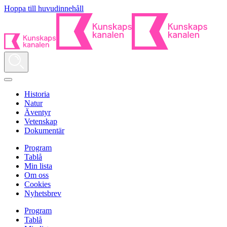
Hoppa till huvudinnehåll
Historia
Natur
Äventyr
Vetenskap
Dokumentär
Program
Tablå
Min lista
Om oss
Cookies
Nyhetsbrev
Program
Tablå