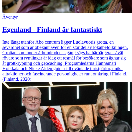
Äventyr
Egenland - Finland är fantastiskt
Inte långt utanför Åbo centrum ligger Luolavuoris grotta, en
sevärdhet som är obekant även för en stor del av lokalbefolkningen.
Grottan som under århundradenas gång sägs ha härbärgerat såväl
rövare som rymlingar är idag ett resmål för besökare som ägnar sig
åt grottkrypning och geocaching. Programledarna Hannamari
Hoikkala och Nicke Aldén guidar till oväntade turistpärlor, unika
attraktioner och fascinerande personligheter runt omkring i Finland.
(Finland, 2020)