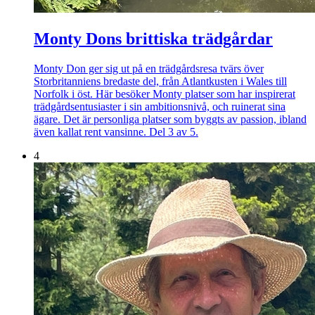
Monty Dons brittiska trädgårdar
Monty Don ger sig ut på en trädgårdsresa tvärs över
Storbritanniens bredaste del, från Atlantkusten i Wales till
Norfolk i öst. Här besöker Monty platser som har inspirerat
trädgårdsentusiaster i sin ambitionsnivå, och ruinerat sina
ägare. Det är personliga platser som byggts av passion, ibland
även kallat rent vansinne. Del 3 av 5.
4