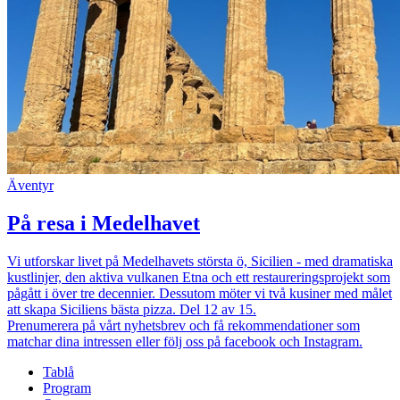
Äventyr
På resa i Medelhavet
Vi utforskar livet på Medelhavets största ö, Sicilien - med dramatiska
kustlinjer, den aktiva vulkanen Etna och ett restaureringsprojekt som
pågått i över tre decennier. Dessutom möter vi två kusiner med målet
att skapa Siciliens bästa pizza. Del 12 av 15.
Prenumerera på vårt nyhetsbrev och få rekommendationer som
matchar dina intressen eller följ oss på facebook och Instagram.
Tablå
Program