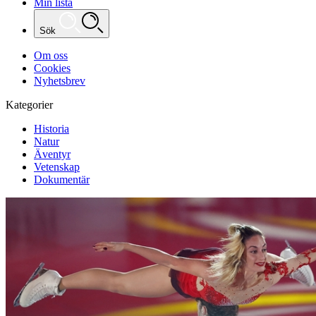
Min lista
Sök
Om oss
Cookies
Nyhetsbrev
Kategorier
Historia
Natur
Äventyr
Vetenskap
Dokumentär