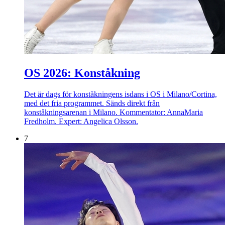
OS 2026: Konståkning
Det är dags för konståkningens isdans i OS i Milano/Cortina,
med det fria programmet. Sänds direkt från
konståkningsarenan i Milano. Kommentator: AnnaMaria
Fredholm. Expert: Angelica Olsson.
7