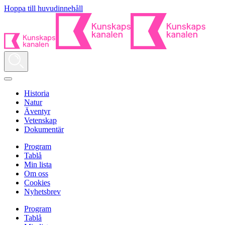
Hoppa till huvudinnehåll
Historia
Natur
Äventyr
Vetenskap
Dokumentär
Program
Tablå
Min lista
Om oss
Cookies
Nyhetsbrev
Program
Tablå