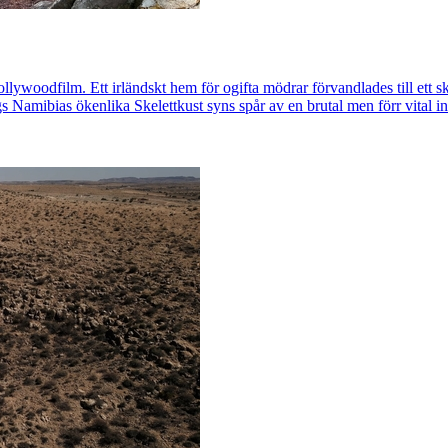
ollywoodfilm. Ett irländskt hem för ogifta mödrar förvandlades till ett 
mibias ökenlika Skelettkust syns spår av en brutal men förr vital ind