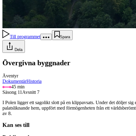
Till programmet
Spara
Dela
Övergivna byggnader
Äventyr
Dokumentär
Historia
45 min
Säsong 11
Avsnitt 7
I Polen ligger ett sagolikt slott på en klippavsats. Under det döljer 
palatsliknande hem, uppfört med förmögenheten från ett världsberömt a
av 8.
Kan ses till