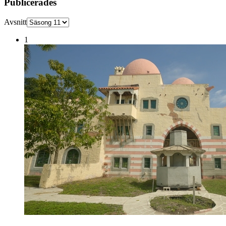
Publicerades
Avsnitt
1