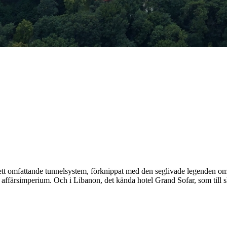
sig ett omfattande tunnelsystem, förknippat med den seglivade legenden om
ffärsimperium. Och i Libanon, det kända hotel Grand Sofar, som till slu