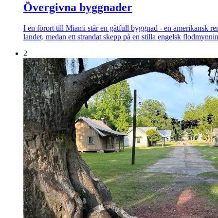
Övergivna byggnader
I en förort till Miami står en gåtfull byggnad - en amerikansk 
landet, medan ett strandat skepp på en stilla engelsk flodmynni
2