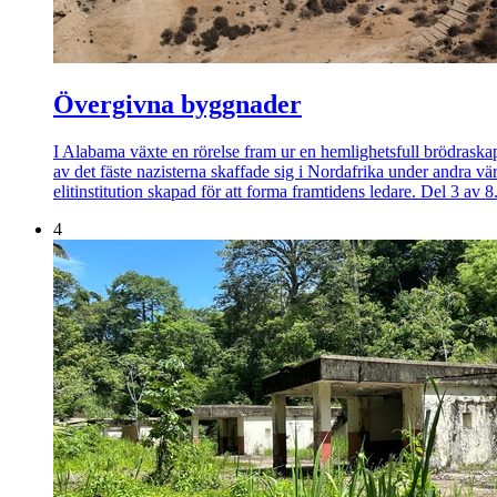
Övergivna byggnader
I Alabama växte en rörelse fram ur en hemlighetsfull brödraskaps
av det fäste nazisterna skaffade sig i Nordafrika under andra vä
elitinstitution skapad för att forma framtidens ledare. Del 3 av 8
4