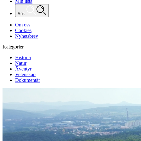
Min lista
Sök
Om oss
Cookies
Nyhetsbrev
Kategorier
Historia
Natur
Äventyr
Vetenskap
Dokumentär