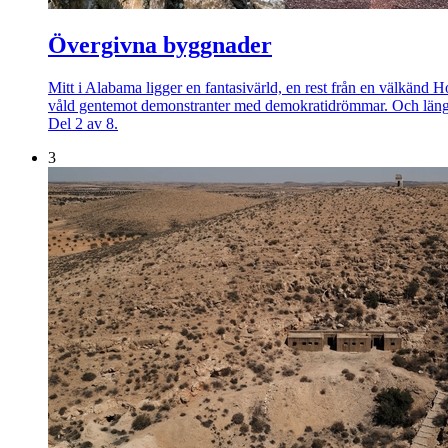
Övergivna byggnader
Mitt i Alabama ligger en fantasivärld, en rest från en välkänd H
våld gentemot demonstranter med demokratidrömmar. Och längs Na
Del 2 av 8.
3