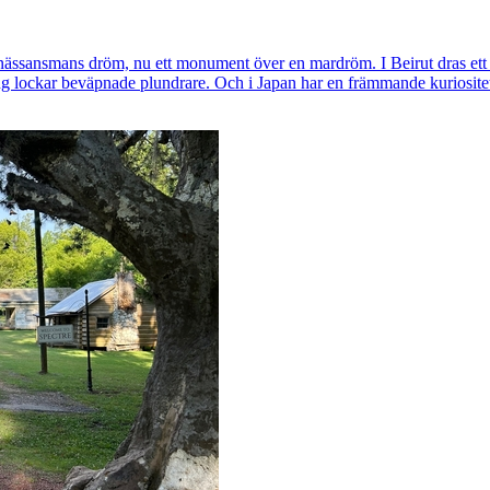
renässansmans dröm, nu ett monument över en mardröm. I Beirut dras ett 
ng lockar beväpnade plundrare. Och i Japan har en främmande kuriositet 