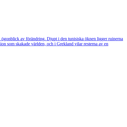
a ögonblick av förändring. Djupt i den tunisiska öknen ligger ruinerna
osion som skakade världen, och i Grekland vilar resterna av en