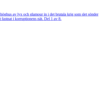
höghus av lyx och glamour in i det brutala krig som slet sönder
fastnat i korruptionens nät. Del 1 av 8.