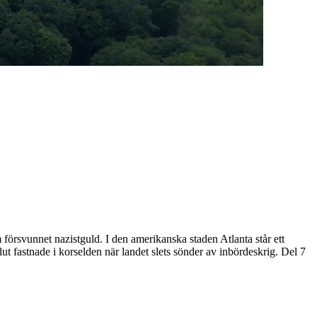
 försvunnet nazistguld. I den amerikanska staden Atlanta står ett
t fastnade i korselden när landet slets sönder av inbördeskrig. Del 7