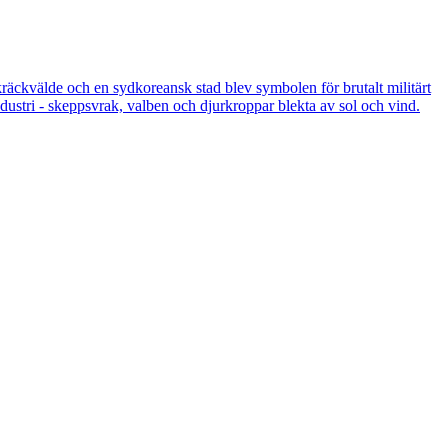
skräckvälde och en sydkoreansk stad blev symbolen för brutalt militärt
ustri - skeppsvrak, valben och djurkroppar blekta av sol och vind.