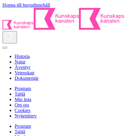
Hoppa till huvudinnehåll
Historia
Natur
Äventyr
Vetenskap
Dokumentär
Program
Tablå
Min lista
Om oss
Cookies
Nyhetsbrev
Program
Tablå