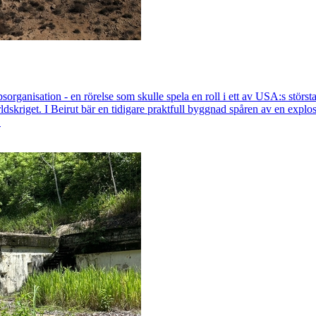
organisation - en rörelse som skulle spela en roll i ett av USA:s störst
rldskriget. I Beirut bär en tidigare praktfull byggnad spåren av en expl
.