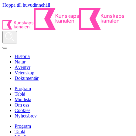
Hoppa till huvudinnehåll
Historia
Natur
Äventyr
Vetenskap
Dokumentär
Program
Tablå
Min lista
Om oss
Cookies
Nyhetsbrev
Program
Tablå