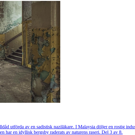
ldåd utförda av en sadistisk naziläkare. I Malaysia döljer en rostig ind
ien har en idyllisk bergsby raderats av naturens raseri. Del 3 av 8.