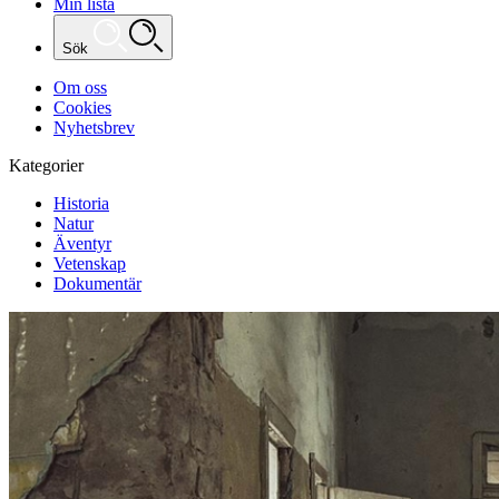
Min lista
Sök
Om oss
Cookies
Nyhetsbrev
Kategorier
Historia
Natur
Äventyr
Vetenskap
Dokumentär