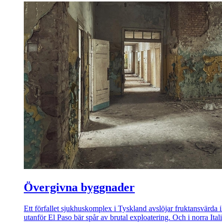
Övergivna byggnader
Ett förfallet sjukhuskomplex i Tyskland avslöjar fruktansvärda il
utanför El Paso bär spår av brutal exploatering. Och i norra Ital