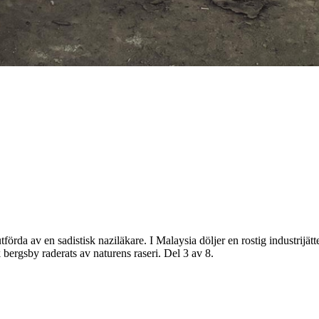
tförda av en sadistisk naziläkare. I Malaysia döljer en rostig industrijä
k bergsby raderats av naturens raseri. Del 3 av 8.