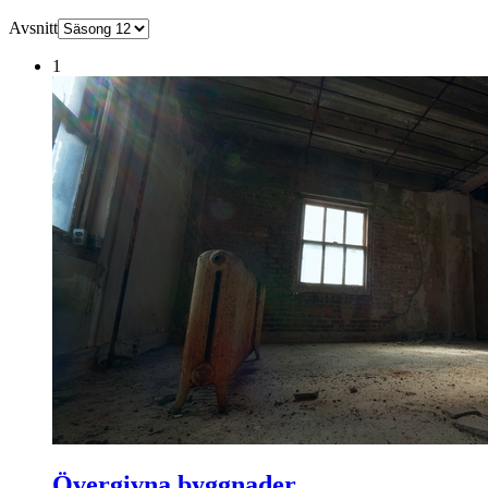
Avsnitt
1
Övergivna byggnader