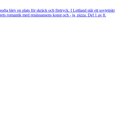
ja blev en plats för skräck och förtryck. I Lettland står ett sovjetiskt
gets romantik med renässansens konst och - ja, pizza. Del 1 av 8.