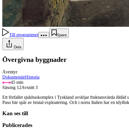
Till programmet
Spara
Dela
Övergivna byggnader
Äventyr
Dokumentär
Historia
45 min
Säsong 12
Avsnitt 3
Ett förfallet sjukhuskomplex i Tyskland avslöjar fruktansvärda illdåd u
Paso bär spår av brutal exploatering. Och i norra Italien har en idyllis
Kan ses till
Publicerades