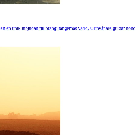
 en unik inbjudan till orangutangernas värld. Urinvånare guidar honom 