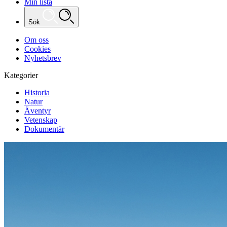
Min lista
Sök
Om oss
Cookies
Nyhetsbrev
Kategorier
Historia
Natur
Äventyr
Vetenskap
Dokumentär