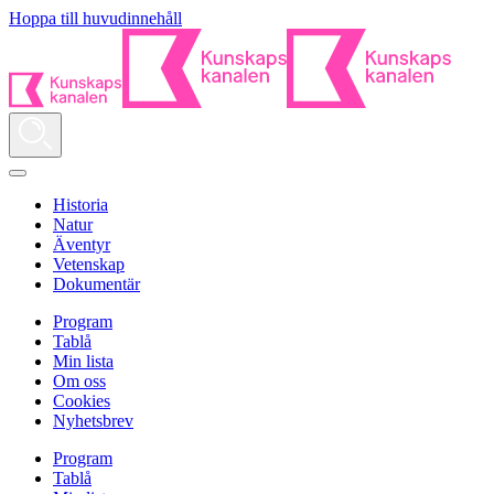
Hoppa till huvudinnehåll
Historia
Natur
Äventyr
Vetenskap
Dokumentär
Program
Tablå
Min lista
Om oss
Cookies
Nyhetsbrev
Program
Tablå