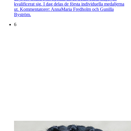
kvalificerat sig. I dag delas de första individuella medaljerna
ut. Kommentatorer: AnnaMaria Fredholm och Gunilla
Byström.
6