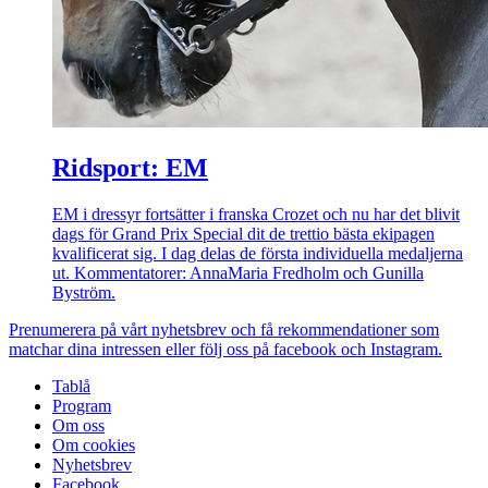
Ridsport: EM
EM i dressyr fortsätter i franska Crozet och nu har det blivit
dags för Grand Prix Special dit de trettio bästa ekipagen
kvalificerat sig. I dag delas de första individuella medaljerna
ut. Kommentatorer: AnnaMaria Fredholm och Gunilla
Byström.
Prenumerera på vårt nyhetsbrev och få rekommendationer som
matchar dina intressen eller följ oss på facebook och Instagram.
Tablå
Program
Om oss
Om cookies
Nyhetsbrev
Facebook