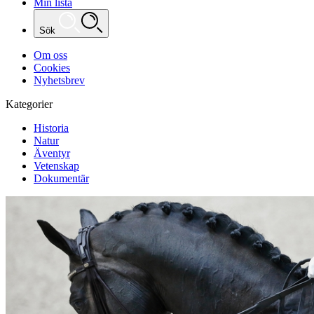
Min lista
Sök
Om oss
Cookies
Nyhetsbrev
Kategorier
Historia
Natur
Äventyr
Vetenskap
Dokumentär