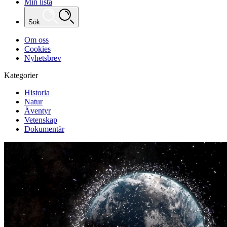
Min lista
Sök
Om oss
Cookies
Nyhetsbrev
Kategorier
Historia
Natur
Äventyr
Vetenskap
Dokumentär