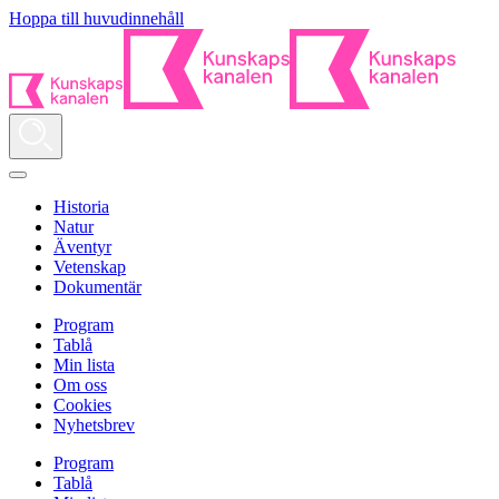
Hoppa till huvudinnehåll
Historia
Natur
Äventyr
Vetenskap
Dokumentär
Program
Tablå
Min lista
Om oss
Cookies
Nyhetsbrev
Program
Tablå