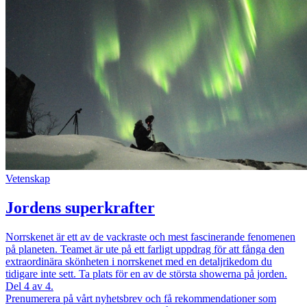
Vetenskap
Jordens superkrafter
Norrskenet är ett av de vackraste och mest fascinerande fenomenen
på planeten. Teamet är ute på ett farligt uppdrag för att fånga den
extraordinära skönheten i norrskenet med en detaljrikedom du
tidigare inte sett. Ta plats för en av de största showerna på jorden.
Del 4 av 4.
Prenumerera på vårt nyhetsbrev och få rekommendationer som