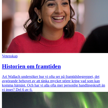
Vetenskap
Historien om framtiden
Ari Wallach undersöker hur vi ofta ser på framtidsbegreppet, det
avgörande behovet av att tänka mycket större kring vad som kan
komma härnäst. Och har vi alla ofta mer personlig handlingskraft än
vi inser? Del 6 av 6.