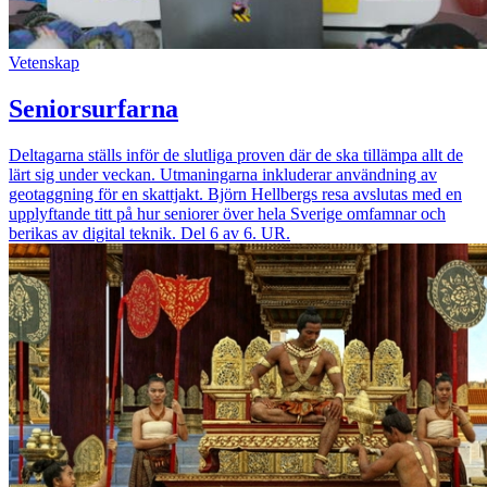
Vetenskap
Seniorsurfarna
Deltagarna ställs inför de slutliga proven där de ska tillämpa allt de
lärt sig under veckan. Utmaningarna inkluderar användning av
geotaggning för en skattjakt. Björn Hellbergs resa avslutas med en
upplyftande titt på hur seniorer över hela Sverige omfamnar och
berikas av digital teknik. Del 6 av 6. UR.