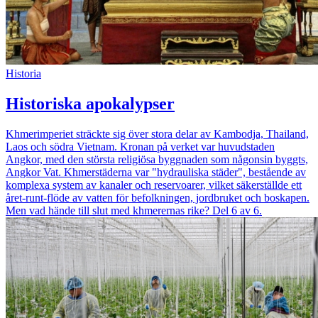
Historia
Historiska apokalypser
Khmerimperiet sträckte sig över stora delar av Kambodja, Thailand,
Laos och södra Vietnam. Kronan på verket var huvudstaden
Angkor, med den största religiösa byggnaden som någonsin byggts,
Angkor Vat. Khmerstäderna var "hydrauliska städer", bestående av
komplexa system av kanaler och reservoarer, vilket säkerställde ett
året-runt-flöde av vatten för befolkningen, jordbruket och boskapen.
Men vad hände till slut med khmerernas rike? Del 6 av 6.