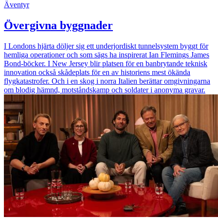
Äventyr
Övergivna byggnader
I Londons hjärta döljer sig ett underjordiskt tunnelsystem byggt för
hemliga operationer och som sägs ha inspirerat Ian Flemings James
Bond-böcker. I New Jersey blir platsen för en banbrytande teknisk
innovation också skådeplats för en av historiens mest ökända
flygkatastrofer. Och i en skog i norra Italien berättar omgivningarna
om blodig hämnd, motståndskamp och soldater i anonyma gravar.