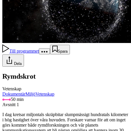
Till programmet
Spara
Dela
Rymdskrot
Vetenskap
Dokumentär
Miljö
Vetenskap
50 min
Avsnitt 1
I dag kretsar miljontals skräpbitar slumpmässigt hundratals kilometer
i hög hastighet över våra huvuden. Forskare varnar för att om inget
görs kommer både rymdforskningen och vår planets
kommunikationssystem att bli nästan omöjliga att hantera inom 30