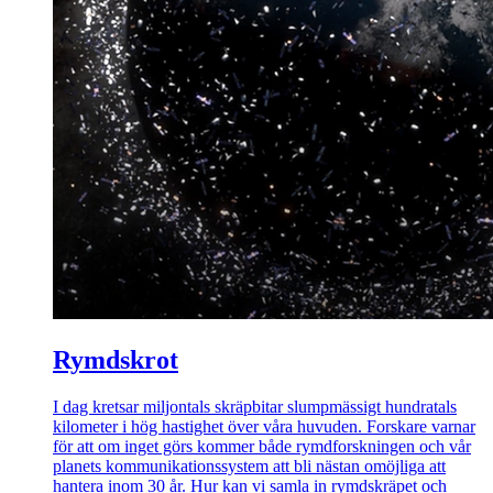
Rymdskrot
I dag kretsar miljontals skräpbitar slumpmässigt hundratals
kilometer i hög hastighet över våra huvuden. Forskare varnar
för att om inget görs kommer både rymdforskningen och vår
planets kommunikationssystem att bli nästan omöjliga att
hantera inom 30 år. Hur kan vi samla in rymdskräpet och