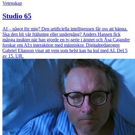
Vetenskap
Studio 65
AI – något för mig? Den artificiella intelligensen får oss att häpna.
Ska den bli vår frälsning eller undergång? Anders Hansen fick
många insikter när han gjorde en tv-serie i ämnet och Åsa Cajander
forskar om AI:s interaktion med människor. Digitalpedagogen
Gabriel Eliasson visar att vem som helst kan ha kul med AI. Del 5
av 15. UR.