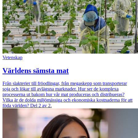
Vetenskap
Världens sämsta mat
Från slakterier till fröodlingar, från megaskepp som transporterar
soja och lökar till avlägsna marknader. Hur ser de komplexa
processerna ut bakom hur vår mat produceras och distribueras?
Vilka är de dolda miljömässiga och ekonomiska kostnaderna för att
föda världen? Del 2 av 2.