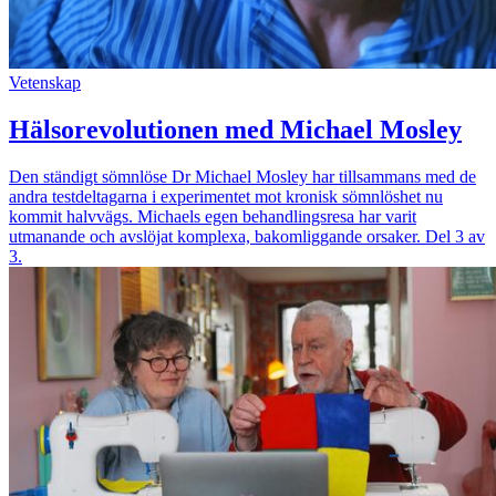
Vetenskap
Hälsorevolutionen med Michael Mosley
Den ständigt sömnlöse Dr Michael Mosley har tillsammans med de
andra testdeltagarna i experimentet mot kronisk sömnlöshet nu
kommit halvvägs. Michaels egen behandlingsresa har varit
utmanande och avslöjat komplexa, bakomliggande orsaker. Del 3 av
3.