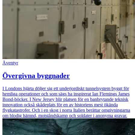
Äventyr
Övergivna byggnader
I Londons hjärta döljer sig ett underjordiskt tunnelsystem byggt för
hemliga operationer och som sägs ha inspirerat Ian Flemings James
Bond-böcker. I New Jersey blir platsen för en banbrytande teknisk
innovation också skådeplats för en av historiens mest ökända
flygkatastrofer. Och i en skog i norra Italien berättar omgivningarna
om blodig hämnd, motståndskamp och soldater i anonyma gravar.