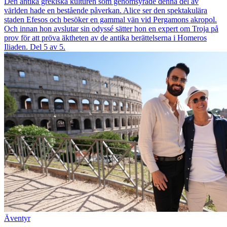
Den antika grekiska kulturen som genomsyrade denna del av
världen hade en bestående påverkan. Alice ser den spektakulära
staden Efesos och besöker en gammal vän vid Pergamons akropol.
Och innan hon avslutar sin odyssé sätter hon en expert om Troja på
prov för att pröva äktheten av de antika berättelserna i Homeros
Iliaden. Del 5 av 5.
Äventyr