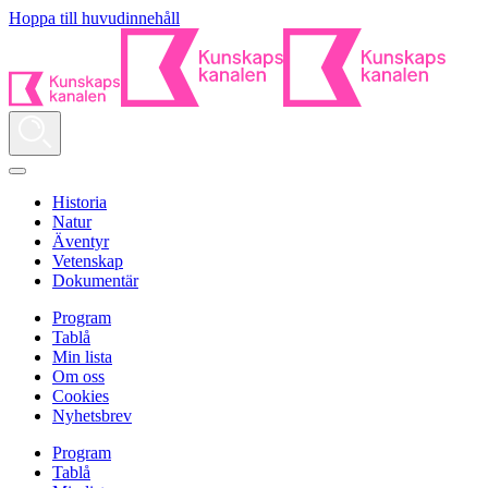
Hoppa till huvudinnehåll
Historia
Natur
Äventyr
Vetenskap
Dokumentär
Program
Tablå
Min lista
Om oss
Cookies
Nyhetsbrev
Program
Tablå