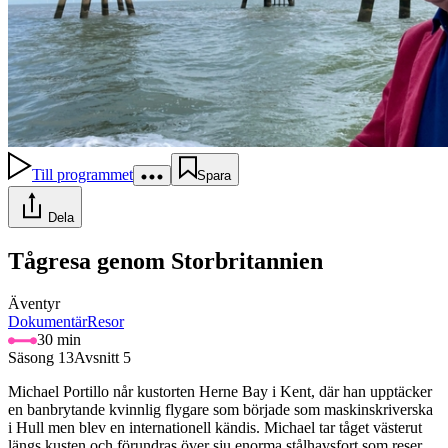
Till programmet
Spara
Dela
Tågresa genom Storbritannien
Äventyr
Dokumentär
Resor
30 min
Säsong 13
Avsnitt 5
Michael Portillo når kustorten Herne Bay i Kent, där han upptäcker
en banbrytande kvinnlig flygare som började som maskinskriverska
i Hull men blev en internationell kändis. Michael tar tåget västerut
längs kusten och förundras över sju enorma stålhavsfort som reser