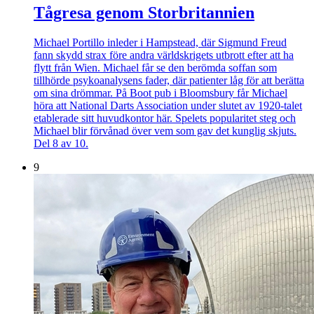
Tågresa genom Storbritannien
Michael Portillo inleder i Hampstead, där Sigmund Freud
fann skydd strax före andra världskrigets utbrott efter att ha
flytt från Wien. Michael får se den berömda soffan som
tillhörde psykoanalysens fader, där patienter låg för att berätta
om sina drömmar. På Boot pub i Bloomsbury får Michael
höra att National Darts Association under slutet av 1920-talet
etablerade sitt huvudkontor här. Spelets popularitet steg och
Michael blir förvånad över vem som gav det kunglig skjuts.
Del 8 av 10.
9