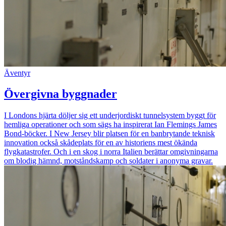
Äventyr
Övergivna byggnader
I Londons hjärta döljer sig ett underjordiskt tunnelsystem byggt för
hemliga operationer och som sägs ha inspirerat Ian Flemings James
Bond-böcker. I New Jersey blir platsen för en banbrytande teknisk
innovation också skådeplats för en av historiens mest ökända
flygkatastrofer. Och i en skog i norra Italien berättar omgivningarna
om blodig hämnd, motståndskamp och soldater i anonyma gravar.