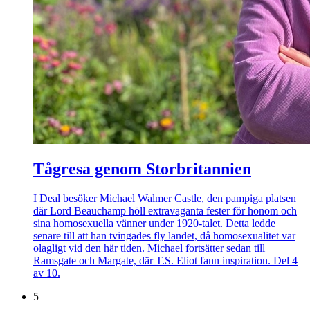
Tågresa genom Storbritannien
I Deal besöker Michael Walmer Castle, den pampiga platsen
där Lord Beauchamp höll extravaganta fester för honom och
sina homosexuella vänner under 1920-talet. Detta ledde
senare till att han tvingades fly landet, då homosexualitet var
olagligt vid den här tiden. Michael fortsätter sedan till
Ramsgate och Margate, där T.S. Eliot fann inspiration. Del 4
av 10.
5