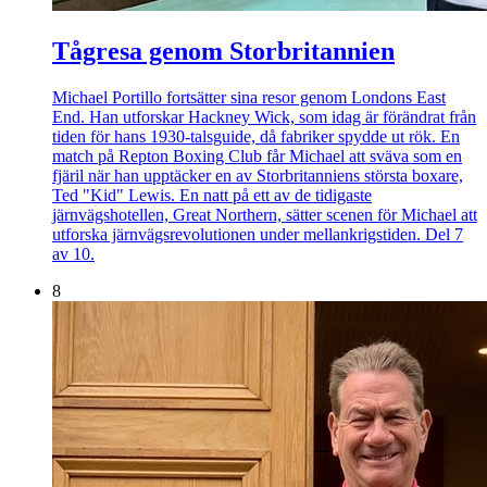
Tågresa genom Storbritannien
Michael Portillo fortsätter sina resor genom Londons East
End. Han utforskar Hackney Wick, som idag är förändrat från
tiden för hans 1930-talsguide, då fabriker spydde ut rök. En
match på Repton Boxing Club får Michael att sväva som en
fjäril när han upptäcker en av Storbritanniens största boxare,
Ted "Kid" Lewis. En natt på ett av de tidigaste
järnvägshotellen, Great Northern, sätter scenen för Michael att
utforska järnvägsrevolutionen under mellankrigstiden. Del 7
av 10.
8