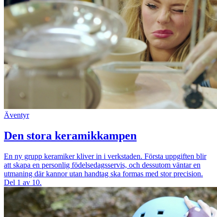
Äventyr
Den stora keramikkampen
En ny grupp keramiker kliver in i verkstaden. Första uppgiften blir
att skapa en personlig födelsedagsservis, och dessutom väntar en
utmaning där kannor utan handtag ska formas med stor precision.
Del 1 av 10.