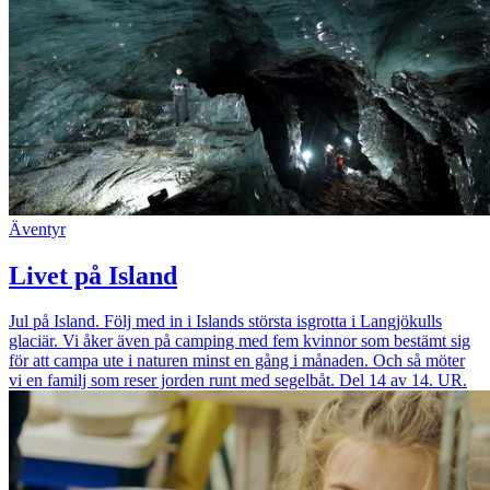
Äventyr
Livet på Island
Jul på Island. Följ med in i Islands största isgrotta i Langjökulls
glaciär. Vi åker även på camping med fem kvinnor som bestämt sig
för att campa ute i naturen minst en gång i månaden. Och så möter
vi en familj som reser jorden runt med segelbåt. Del 14 av 14. UR.