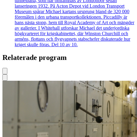
tunnelbana, som har omfamnats av Londonbor sedan
lanseringen 1932. På Acton Depot vid London Transport
Museum spårar Michael kartans ursprung bland de 320 000
föremålen i den urbana transportkollektionen. Piccadilly är
hans nästa stopp, hem till Royal Academy of Art och mängder
av gallerier. I Whitehall utforskar Michael det underjordiska
högkvarteret för krigskabinettet, där Winston Churchill och
arméns, flottans och flygvapnets stabschefer diskuterade hur
kriget skulle föras. Del 10 av 10.
Relaterade program