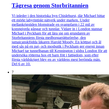
Tågresa genom Storbritannien
Vi inleder i den historiska byn Chislehurst, där Michael hittar
ett mörkt labyrintiskt nätverk under marken. Under
mellankrigstiden blomstrade en svampfarm i 22 mil av
konstgjorda gångar och tunnlar. Vidare in i London stannar
Michael i Peckham för att lära sig om grundaren av
Storbritanniens första medborgarrättsrörelse, den
jamaicanskfödda läkaren Harold Moody. En köttpaj och ål
med sås på en paj- och mosbutik i Peckham ger energi innan
Michael tar tunnelbanan till Kennington i södra London för att
undersöka rötterna hos ett barn fött i fattigdom, som efter
första världskriget blev en av världens mest berömda män.
Del 6 av 10.
7