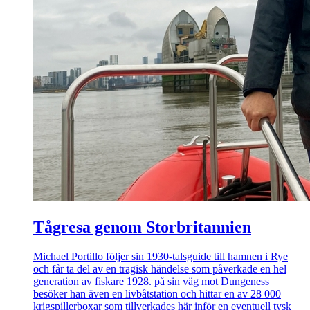
Tågresa genom Storbritannien
Michael Portillo följer sin 1930-talsguide till hamnen i Rye
och får ta del av en tragisk händelse som påverkade en hel
generation av fiskare 1928. på sin väg mot Dungeness
besöker han även en livbåtstation och hittar en av 28 000
krigspillerboxar som tillverkades här inför en eventuell tysk