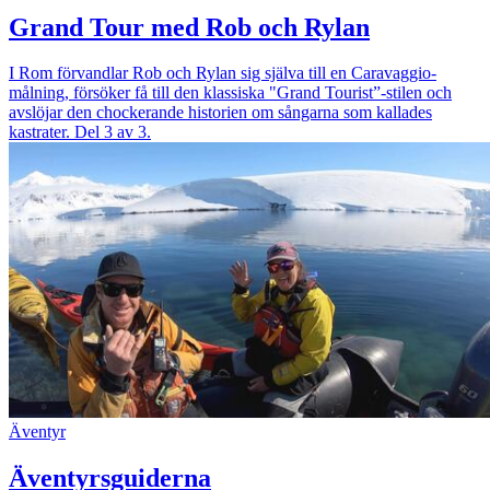
Grand Tour med Rob och Rylan
I Rom förvandlar Rob och Rylan sig själva till en Caravaggio-
målning, försöker få till den klassiska "Grand Tourist”-stilen och
avslöjar den chockerande historien om sångarna som kallades
kastrater. Del 3 av 3.
Äventyr
Äventyrsguiderna