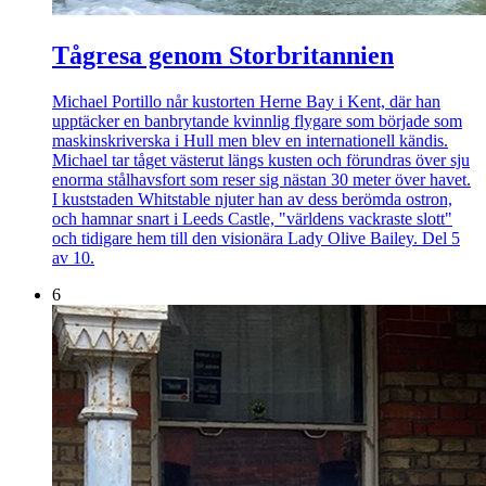
Tågresa genom Storbritannien
Michael Portillo når kustorten Herne Bay i Kent, där han
upptäcker en banbrytande kvinnlig flygare som började som
maskinskriverska i Hull men blev en internationell kändis.
Michael tar tåget västerut längs kusten och förundras över sju
enorma stålhavsfort som reser sig nästan 30 meter över havet.
I kuststaden Whitstable njuter han av dess berömda ostron,
och hamnar snart i Leeds Castle, "världens vackraste slott"
och tidigare hem till den visionära Lady Olive Bailey. Del 5
av 10.
6