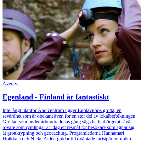
Äventyr
Egenland - Finland är fantastiskt
Inte långt utanför Åbo centrum ligger Luolavuoris grotta, en
sevärdhet som är obekant även för en stor del av lokalbefolkningen.
Grottan som under århundradenas gång sägs ha härbärgerat såväl
rövare som rymlingar är idag ett resmål för besökare som ägnar sig
åt grottkrypning och geocaching. Programledarna Hannamari
Hoikkala och Nicke Aldén guidar till oväntade turistpärlor, unika