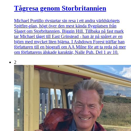
Tågresa genom Storbritannien
Michael Portillo rivstartar sin resa i ett andra världskrigets
Spitfire-plan, högt över den mest kända flygplatsen från
Slaget om Storbritannien, Biggin Hill. Tillbaka på fast mark
tar Michael tåget till East Grinstead - han är på spåret av en
björn med mycket liten hjärna. I Ashdown Forest träffar han
författaren till en biografi om AA Milne för att ta reda på mer
om författarens älskade karaktär, Nalle Puh. Del 1 av 10.
2