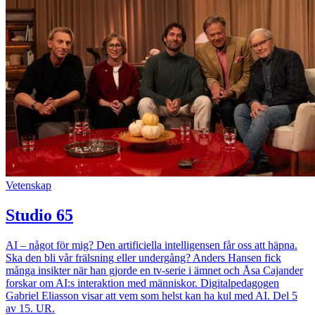
Vetenskap
Studio 65
AI – något för mig? Den artificiella intelligensen får oss att häpna.
Ska den bli vår frälsning eller undergång? Anders Hansen fick
många insikter när han gjorde en tv-serie i ämnet och Åsa Cajander
forskar om AI:s interaktion med människor. Digitalpedagogen
Gabriel Eliasson visar att vem som helst kan ha kul med AI. Del 5
av 15. UR.