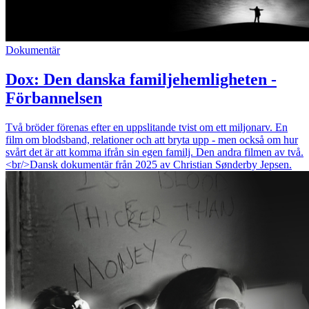
Dokumentär
Dox: Den danska familjehemligheten -
Förbannelsen
Två bröder förenas efter en uppslitande tvist om ett miljonarv. En
film om blodsband, relationer och att bryta upp - men också om hur
svårt det är att komma ifrån sin egen familj. Den andra filmen av två.
<br/>Dansk dokumentär från 2025 av Christian Sønderby Jepsen.