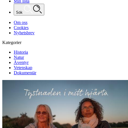
Min lista
Sök
Om oss
Cookies
Nyhetsbrev
Kategorier
Historia
Natur
Äventyr
Vetenskap
Dokumentär