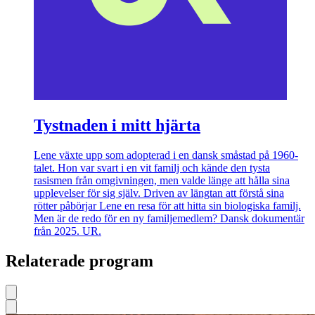
Tystnaden i mitt hjärta
Lene växte upp som adopterad i en dansk småstad på 1960-
talet. Hon var svart i en vit familj och kände den tysta
rasismen från omgivningen, men valde länge att hålla sina
upplevelser för sig själv. Driven av längtan att förstå sina
rötter påbörjar Lene en resa för att hitta sin biologiska familj.
Men är de redo för en ny familjemedlem? Dansk dokumentär
från 2025. UR.
Relaterade program