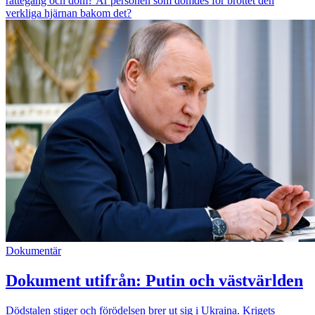
rättegång och dom? Är personen som dömdes för brottet den
verkliga hjärnan bakom det?
Dokumentär
Dokument utifrån: Putin och västvärlden
Dödstalen stiger och förödelsen brer ut sig i Ukraina. Krigets