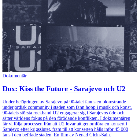
Dokumentär
Dox: Kiss the Future - Sarajevo och U2
Under belägringen av Sarajevo på 90-talet fanns en blomstrande
underjordisk community i staden som fann hopp i musik och konst.
90-talets största rockband U2 engagerar sig i Sarajevos öde och
sätter världens fokus på den förödande konflikten. I dokumentären
får vi följa processen från att U2 lovar att genomföra en konsert i
Sarajevo efter krigsslutet, fram till att konserten hålls inför 45 000
fans i den befriade staden. En film av Nenad Cicin-Sain.