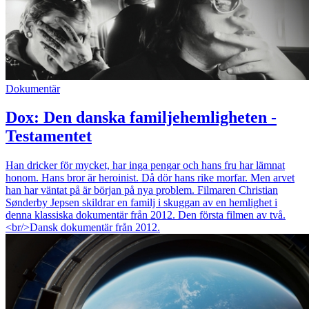
Dokumentär
Dox: Den danska familjehemligheten -
Testamentet
Han dricker för mycket, har inga pengar och hans fru har lämnat
honom. Hans bror är heroinist. Då dör hans rike morfar. Men arvet
han har väntat på är början på nya problem. Filmaren Christian
Sønderby Jepsen skildrar en familj i skuggan av en hemlighet i
denna klassiska dokumentär från 2012. Den första filmen av två.
<br/>Dansk dokumentär från 2012.