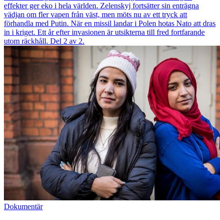
effekter ger eko i hela världen. Zelenskyj fortsätter sin enträgna
vädjan om fler vapen från väst, men möts nu av ett tryck att
förhandla med Putin. När en missil landar i Polen hotas Nato att dras
in i kriget. Ett år efter invasionen är utsikterna till fred fortfarande
utom räckhåll. Del 2 av 2.
Dokumentär