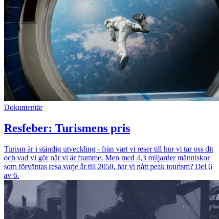
Dokumentär
Resfeber: Turismens pris
Turism är i ständig utveckling - från vart vi reser till hur vi tar oss dit
och vad vi gör när vi är framme. Men med 4,3 miljarder människor
som förväntas resa varje år till 2050, har vi nått peak tourism? Del 6
av 6.