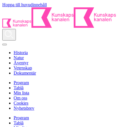
Hoppa till huvudinnehåll
Historia
Natur
Äventyr
Vetenskap
Dokumentär
Program
Tablå
Min lista
Om oss
Cookies
Nyhetsbrev
Program
Tablå