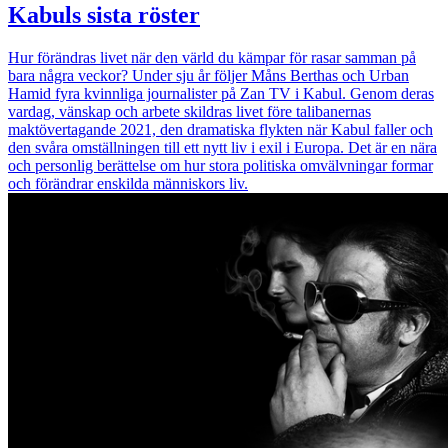
Kabuls sista röster
Hur förändras livet när den värld du kämpar för rasar samman på
bara några veckor? Under sju år följer Måns Berthas och Urban
Hamid fyra kvinnliga journalister på Zan TV i Kabul. Genom deras
vardag, vänskap och arbete skildras livet före talibanernas
maktövertagande 2021, den dramatiska flykten när Kabul faller och
den svåra omställningen till ett nytt liv i exil i Europa. Det är en nära
och personlig berättelse om hur stora politiska omvälvningar formar
och förändrar enskilda människors liv.