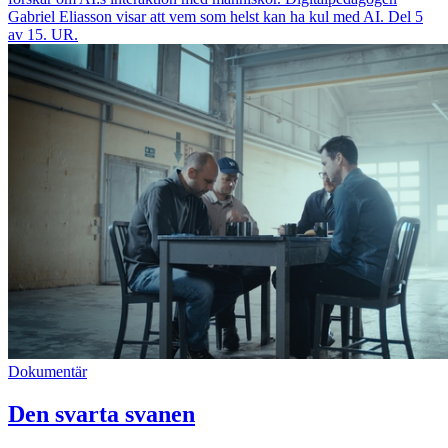
Gabriel Eliasson visar att vem som helst kan ha kul med AI. Del 5
av 15. UR.
Dokumentär
Den svarta svanen