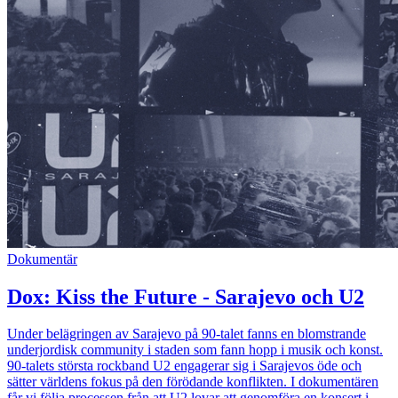
Dokumentär
Dox: Kiss the Future - Sarajevo och U2
Under belägringen av Sarajevo på 90-talet fanns en blomstrande
underjordisk community i staden som fann hopp i musik och konst.
90-talets största rockband U2 engagerar sig i Sarajevos öde och
sätter världens fokus på den förödande konflikten. I dokumentären
får vi följa processen från att U2 lovar att genomföra en konsert i