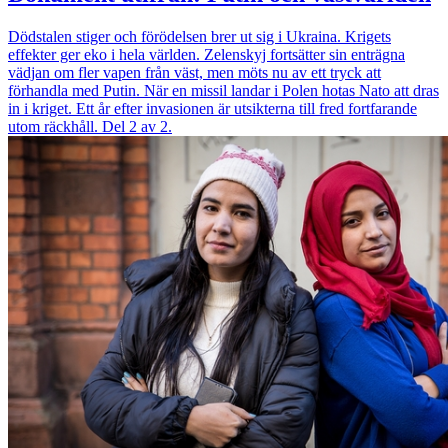
Dödstalen stiger och förödelsen brer ut sig i Ukraina. Krigets
effekter ger eko i hela världen. Zelenskyj fortsätter sin enträgna
vädjan om fler vapen från väst, men möts nu av ett tryck att
förhandla med Putin. När en missil landar i Polen hotas Nato att dras
in i kriget. Ett år efter invasionen är utsikterna till fred fortfarande
utom räckhåll. Del 2 av 2.