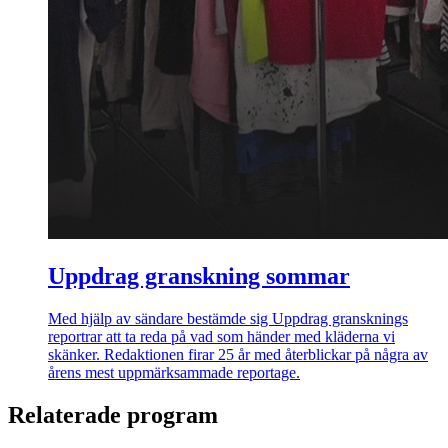
Uppdrag granskning sommar
Med hjälp av sändare bestämde sig Uppdrag gransknings
reportrar att ta reda på vad som händer med kläderna vi
skänker. Redaktionen firar 25 år med återblickar på några av
årens mest uppmärksammade reportage.
Relaterade program