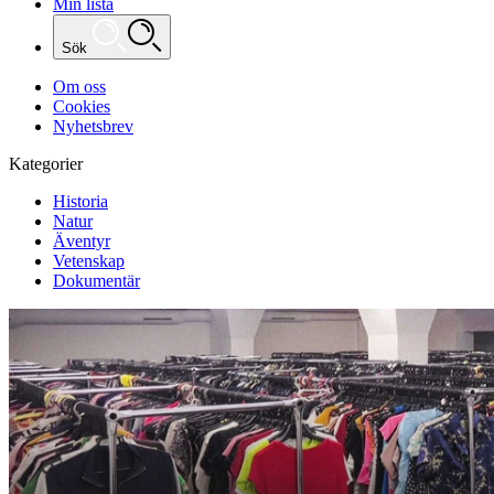
Min lista
Sök
Om oss
Cookies
Nyhetsbrev
Kategorier
Historia
Natur
Äventyr
Vetenskap
Dokumentär