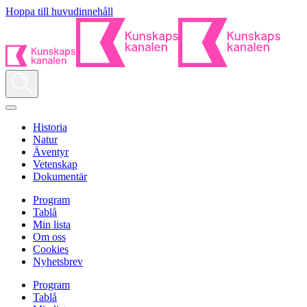
Hoppa till huvudinnehåll
Historia
Natur
Äventyr
Vetenskap
Dokumentär
Program
Tablå
Min lista
Om oss
Cookies
Nyhetsbrev
Program
Tablå