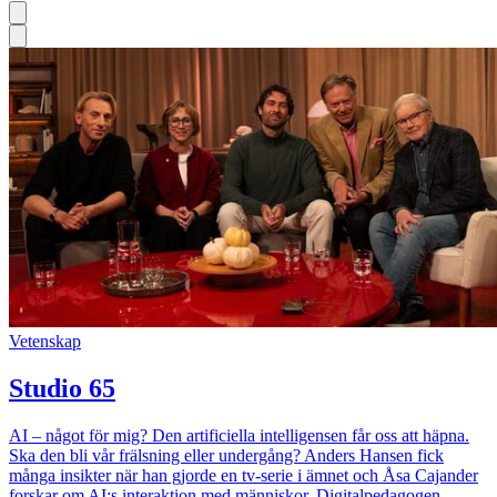
Vetenskap
Studio 65
AI – något för mig? Den artificiella intelligensen får oss att häpna.
Ska den bli vår frälsning eller undergång? Anders Hansen fick
många insikter när han gjorde en tv-serie i ämnet och Åsa Cajander
forskar om AI:s interaktion med människor. Digitalpedagogen