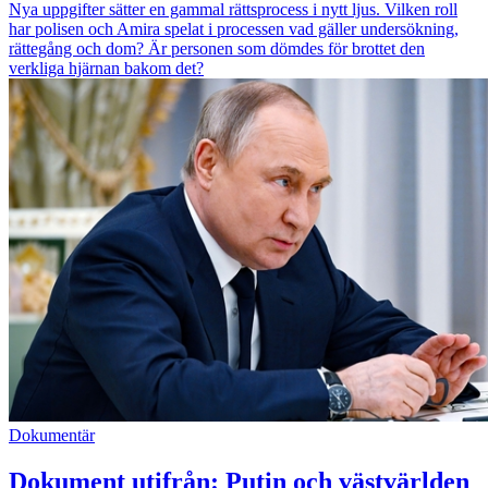
Nya uppgifter sätter en gammal rättsprocess i nytt ljus. Vilken roll
har polisen och Amira spelat i processen vad gäller undersökning,
rättegång och dom? Är personen som dömdes för brottet den
verkliga hjärnan bakom det?
Dokumentär
Dokument utifrån: Putin och västvärlden