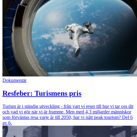
Dokumentär
Resfeber: Turismens pris
Turism är i ständig utveckling - från vart vi reser till hur vi tar oss dit
och vad vi gör när vi är framme. Men med 4,3 miljarder människor
som förväntas resa varje år till 2050, har vi nått peak tourism? Del 6
av 6.