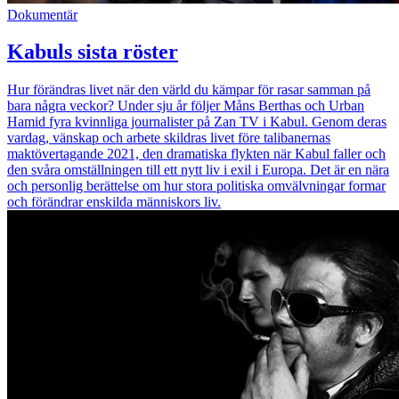
Dokumentär
Kabuls sista röster
Hur förändras livet när den värld du kämpar för rasar samman på
bara några veckor? Under sju år följer Måns Berthas och Urban
Hamid fyra kvinnliga journalister på Zan TV i Kabul. Genom deras
vardag, vänskap och arbete skildras livet före talibanernas
maktövertagande 2021, den dramatiska flykten när Kabul faller och
den svåra omställningen till ett nytt liv i exil i Europa. Det är en nära
och personlig berättelse om hur stora politiska omvälvningar formar
och förändrar enskilda människors liv.