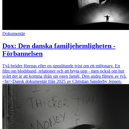
Dokumentär
Dox: Den danska familjehemligheten -
Förbannelsen
Två bröder förenas efter en uppslitande tvist om ett miljonarv. En
film om blodsband, relationer och att bryta upp - men också om hur
svårt det är att komma ifrån sin egen familj. Den andra filmen av två.
<br/>Dansk dokumentär från 2025 av Christian Sønderby Jepsen.