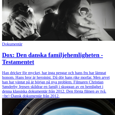
Dokumentär
Dox: Den danska familjehemligheten -
Testamentet
Han dricker för mycket, har inga pengar och hans fru har lämnat
honom. Hans bror är heroinist. Då dör hans rike morfar. Men arvet
han har väntat på är början på nya problem. Filmaren Christian
Sønderby Jepsen skildrar en familj i skuggan av en hemlighet i
denna klassiska dokumentär från 2012. Den första filmen av två.
<br/>Dansk dokumentär från 2012.