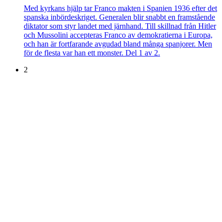
Med kyrkans hjälp tar Franco makten i Spanien 1936 efter det
spanska inbördeskriget. Generalen blir snabbt en framstående
diktator som styr landet med järnhand. Till skillnad från Hitler
och Mussolini accepteras Franco av demokratierna i Europa,
och han är fortfarande avgudad bland många spanjorer. Men
för de flesta var han ett monster. Del 1 av 2.
2