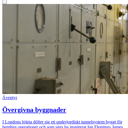
Äventyr
Övergivna byggnader
I Londons hjärta döljer sig ett underjordiskt tunnelsystem byggt för
hemliga operationer och som sägs ha inspirerat Ian Flemings James