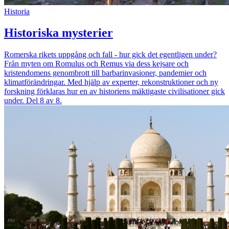
Historia
Historiska mysterier
Romerska rikets uppgång och fall - hur gick det egentligen under?
Från myten om Romulus och Remus via dess kejsare och
kristendomens genombrott till barbarinvasioner, pandemier och
klimatförändringar. Med hjälp av experter, rekonstruktioner och ny
forskning förklaras hur en av historiens mäktigaste civilisationer gick
under. Del 8 av 8.