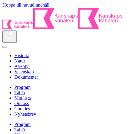
Hoppa till huvudinnehåll
Historia
Natur
Äventyr
Vetenskap
Dokumentär
Program
Tablå
Min lista
Om oss
Cookies
Nyhetsbrev
Program
Tablå