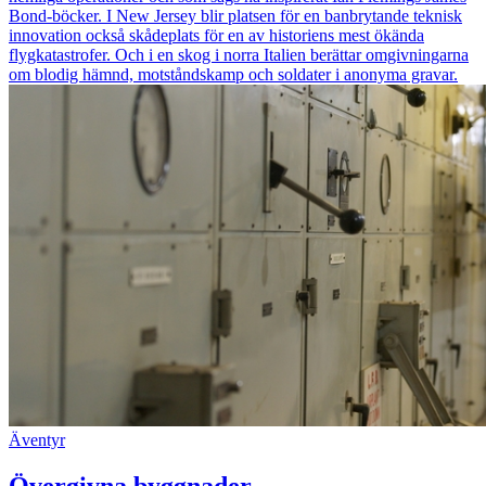
Bond-böcker. I New Jersey blir platsen för en banbrytande teknisk
innovation också skådeplats för en av historiens mest ökända
flygkatastrofer. Och i en skog i norra Italien berättar omgivningarna
om blodig hämnd, motståndskamp och soldater i anonyma gravar.
Äventyr