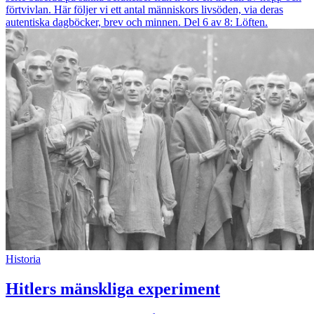
förtvivlan. Här följer vi ett antal människors livsöden, via deras
autentiska dagböcker, brev och minnen. Del 6 av 8: Löften.
Historia
Hitlers mänskliga experiment