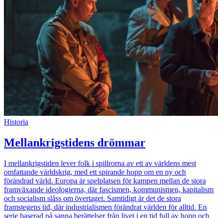
Historia
Mellankrigstidens drömmar
I mellankrigstiden lever folk i spillrorna av ett av världens mest
omfattande världskrig, med ett spirande hopp om en ny och
förändrad värld. Europa är spelplatsen för kampen mellan de stora
framväxande ideologierna, där fascismen, kommunismen, kapitalism
och socialism slåss om övertaget. Samtidigt är det de stora
framstegens tid, där industrialismen förändrat världen för alltid. En
serie baserad på sanna berättelser från livet i en tid full av hopp och