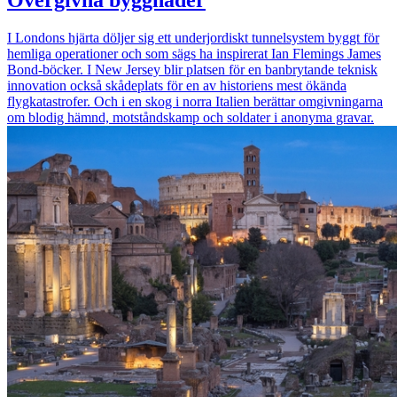
Övergivna byggnader
I Londons hjärta döljer sig ett underjordiskt tunnelsystem byggt för
hemliga operationer och som sägs ha inspirerat Ian Flemings James
Bond-böcker. I New Jersey blir platsen för en banbrytande teknisk
innovation också skådeplats för en av historiens mest ökända
flygkatastrofer. Och i en skog i norra Italien berättar omgivningarna
om blodig hämnd, motståndskamp och soldater i anonyma gravar.