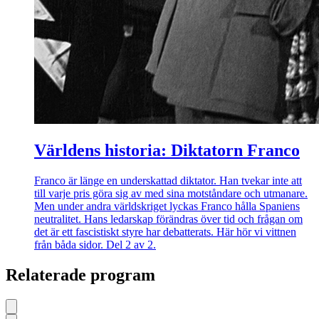
Världens historia: Diktatorn Franco
Franco är länge en underskattad diktator. Han tvekar inte att
till varje pris göra sig av med sina motståndare och utmanare.
Men under andra världskriget lyckas Franco hålla Spaniens
neutralitet. Hans ledarskap förändras över tid och frågan om
det är ett fascistiskt styre har debatterats. Här hör vi vittnen
från båda sidor. Del 2 av 2.
Relaterade program