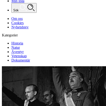
Min lista
Sök
Om oss
Cookies
Nyhetsbrev
Kategorier
Historia
Natur
Äventyr
Vetenskap
Dokumentär