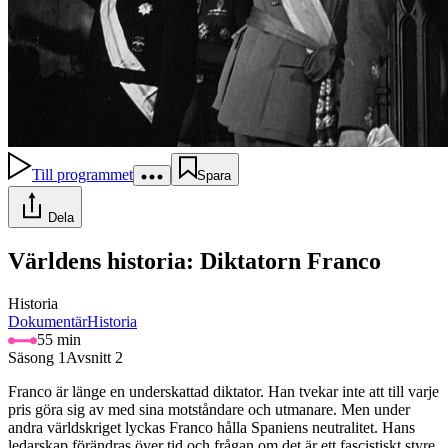
Till programmet
Spara
Dela
Världens historia: Diktatorn Franco
Historia
Dokumentär
Historia
55 min
Säsong 1
Avsnitt 2
Franco är länge en underskattad diktator. Han tvekar inte att till varje
pris göra sig av med sina motståndare och utmanare. Men under
andra världskriget lyckas Franco hålla Spaniens neutralitet. Hans
ledarskap förändras över tid och frågan om det är ett fascistiskt styre