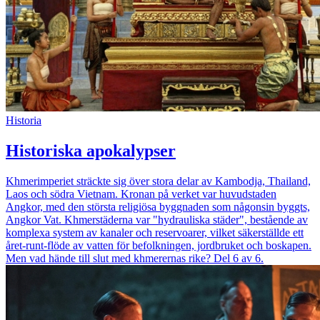
Historia
Historiska apokalypser
Khmerimperiet sträckte sig över stora delar av Kambodja, Thailand,
Laos och södra Vietnam. Kronan på verket var huvudstaden
Angkor, med den största religiösa byggnaden som någonsin byggts,
Angkor Vat. Khmerstäderna var "hydrauliska städer", bestående av
komplexa system av kanaler och reservoarer, vilket säkerställde ett
året-runt-flöde av vatten för befolkningen, jordbruket och boskapen.
Men vad hände till slut med khmerernas rike? Del 6 av 6.