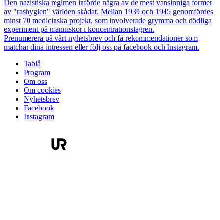
Den nazistiska regimen införde några av de mest vansinniga former
av "rashygien" världen skådat. Mellan 1939 och 1945 genomfördes
minst 70 medicinska projekt, som involverade grymma och dödliga
experiment på människor i koncentrationslägren.
Prenumerera på vårt nyhetsbrev och få rekommendationer som
matchar dina intressen eller följ oss på facebook och Instagram.
Tablå
Program
Om oss
Om cookies
Nyhetsbrev
Facebook
Instagram