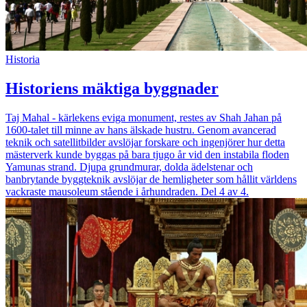
Historia
Historiens mäktiga byggnader
Taj Mahal - kärlekens eviga monument, restes av Shah Jahan på
1600-talet till minne av hans älskade hustru. Genom avancerad
teknik och satellitbilder avslöjar forskare och ingenjörer hur detta
mästerverk kunde byggas på bara tjugo år vid den instabila floden
Yamunas strand. Djupa grundmurar, dolda ädelstenar och
banbrytande byggteknik avslöjar de hemligheter som hållit världens
vackraste mausoleum stående i århundraden. Del 4 av 4.