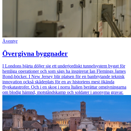
Äventyr
Övergivna byggnader
I Londons hjärta döljer sig ett underjordiskt tunnelsystem byggt för
hemliga operationer och som sägs ha inspirerat Ian Flemings James
Bond-böcker. I New Jersey blir platsen för en banbrytande teknisk
innovation också skådeplats för en av historiens mest ökända
flygkatastrofer. Och i en skog i norra Italien berättar omgivningarna
om blodig hämnd, motståndskamp och soldater i anonyma gravar.