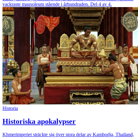
vackraste mausoleum stående i århundraden. Del 4 av 4.
Historia
Historiska apokalypser
Khmerimperiet sträckte sig över stora delar av Kambodja, Thailand,