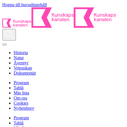
Hoppa till huvudinnehåll
Historia
Natur
Äventyr
Vetenskap
Dokumentär
Program
Tablå
Min lista
Om oss
Cookies
Nyhetsbrev
Program
Tablå