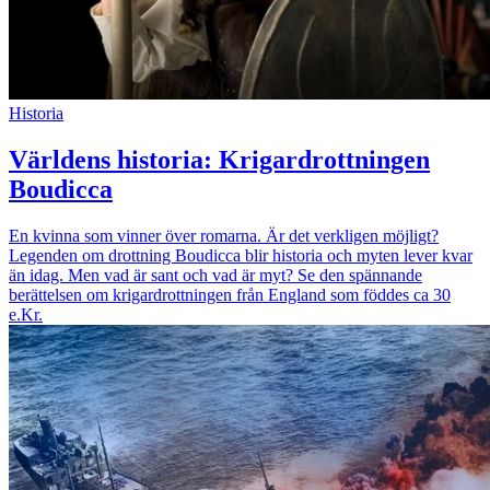
Historia
Världens historia: Krigardrottningen
Boudicca
En kvinna som vinner över romarna. Är det verkligen möjligt?
Legenden om drottning Boudicca blir historia och myten lever kvar
än idag. Men vad är sant och vad är myt? Se den spännande
berättelsen om krigardrottningen från England som föddes ca 30
e.Kr.