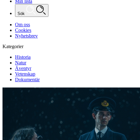
Min lista
Sök
Om oss
Cookies
Nyhetsbrev
Kategorier
Historia
Natur
Äventyr
Vetenskap
Dokumentär