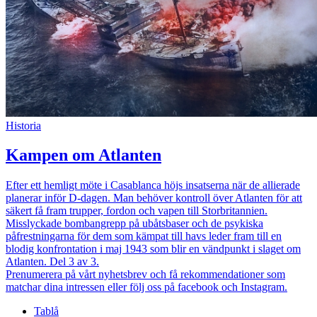
Historia
Kampen om Atlanten
Efter ett hemligt möte i Casablanca höjs insatserna när de allierade
planerar inför D-dagen. Man behöver kontroll över Atlanten för att
säkert få fram trupper, fordon och vapen till Storbritannien.
Misslyckade bombangrepp på ubåtsbaser och de psykiska
påfrestningarna för dem som kämpat till havs leder fram till en
blodig konfrontation i maj 1943 som blir en vändpunkt i slaget om
Atlanten. Del 3 av 3.
Prenumerera på vårt nyhetsbrev och få rekommendationer som
matchar dina intressen eller följ oss på facebook och Instagram.
Tablå