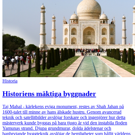
Historia
Historiens mäktiga byggnader
Taj Mahal - kärlekens eviga monument, restes av Shah Jahan på
1600-talet till minne av hans älskade hustru. Genom avancerad
teknik och satellitbilder avslöjar forskare och ingenjörer hur detta
mästerverk kunde byggas på bara tjugo år vid den instabila floden
Yamunas strand. Djupa grundmurar, dolda ädelstenar och
banbrytande byggteknik avslöjar de hemligheter som hållit världens