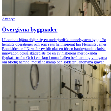
Äventyr
Övergivna byggnader
I Londons hjärta döljer sig ett underjordiskt tunnelsystem byggt för
hemliga operationer och som sägs ha inspirerat Ian Flemings James
Bond-böcker. I New Jersey blir platsen för en banbrytande teknisk
innovation också skådeplats för en av historiens mest ökända
flygkatastrofer. Och i en skog i norra Italien berättar omgivningarna
om blodig hämnd, motståndskamp och soldater i anonyma gravar.