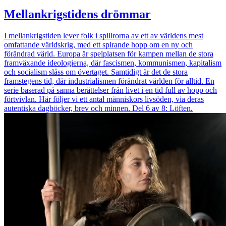
Mellankrigstidens drömmar
I mellankrigstiden lever folk i spillrorna av ett av världens mest
omfattande världskrig, med ett spirande hopp om en ny och
förändrad värld. Europa är spelplatsen för kampen mellan de stora
framväxande ideologierna, där fascismen, kommunismen, kapitalism
och socialism slåss om övertaget. Samtidigt är det de stora
framstegens tid, där industrialismen förändrat världen för alltid. En
serie baserad på sanna berättelser från livet i en tid full av hopp och
förtvivlan. Här följer vi ett antal människors livsöden, via deras
autentiska dagböcker, brev och minnen. Del 6 av 8: Löften.