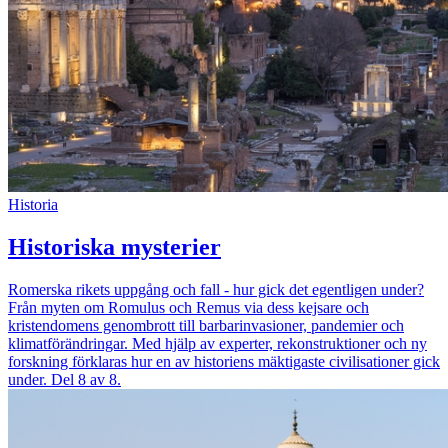
Historia
Historiska mysterier
Romerska rikets uppgång och fall - hur gick det egentligen under?
Från myten om Romulus och Remus via dess kejsare och
kristendomens genombrott till barbarinvasioner, pandemier och
klimatförändringar. Med hjälp av experter, rekonstruktioner och ny
forskning förklaras hur en av historiens mäktigaste civilisationer gick
under. Del 8 av 8.