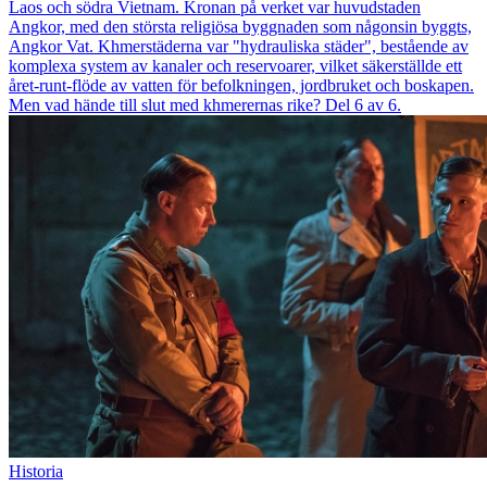
Laos och södra Vietnam. Kronan på verket var huvudstaden
Angkor, med den största religiösa byggnaden som någonsin byggts,
Angkor Vat. Khmerstäderna var "hydrauliska städer", bestående av
komplexa system av kanaler och reservoarer, vilket säkerställde ett
året-runt-flöde av vatten för befolkningen, jordbruket och boskapen.
Men vad hände till slut med khmerernas rike? Del 6 av 6.
Historia