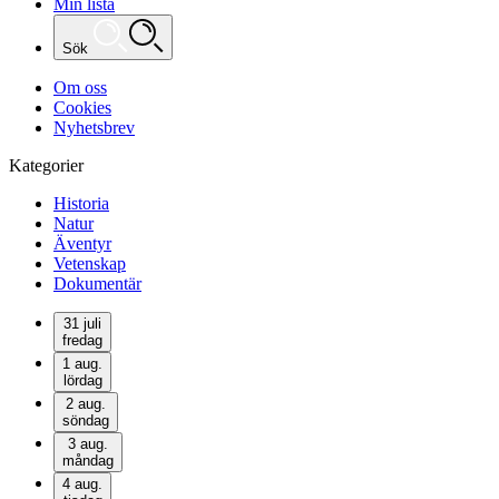
Min lista
Sök
Om oss
Cookies
Nyhetsbrev
Kategorier
Historia
Natur
Äventyr
Vetenskap
Dokumentär
31 juli
fredag
1 aug.
lördag
2 aug.
söndag
3 aug.
måndag
4 aug.