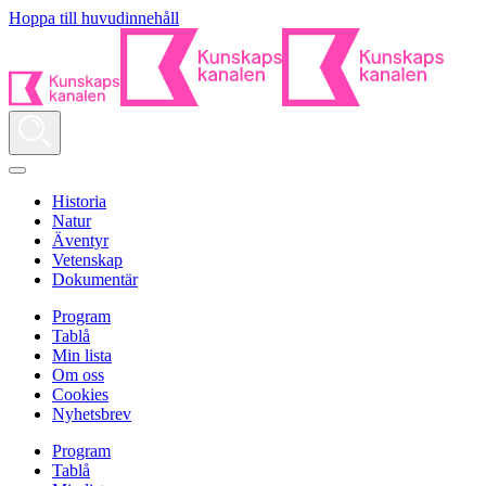
Hoppa till huvudinnehåll
Historia
Natur
Äventyr
Vetenskap
Dokumentär
Program
Tablå
Min lista
Om oss
Cookies
Nyhetsbrev
Program
Tablå