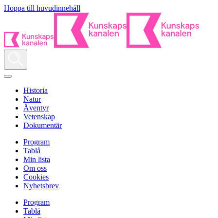
Hoppa till huvudinnehåll
Historia
Natur
Äventyr
Vetenskap
Dokumentär
Program
Tablå
Min lista
Om oss
Cookies
Nyhetsbrev
Program
Tablå