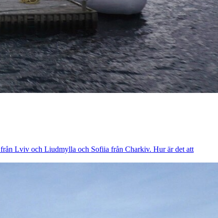
 från Lviv och Liudmylla och Sofiia från Charkiv. Hur är det att