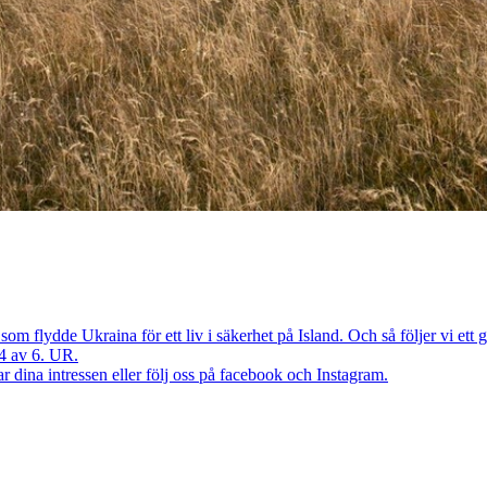
som flydde Ukraina för ett liv i säkerhet på Island. Och så följer vi et
l 4 av 6. UR.
dina intressen eller följ oss på facebook och Instagram.