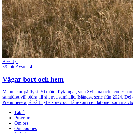
Äventyr
39 min
Avsnitt 4
Vägar bort och hem
Människor på flykt. Vi möter flyktingar, som Svitlana och hennes son 
samtidigt vill bidra till sitt nya samhälle. Isländsk serie från 2024. De
Prenumerera på vårt nyhetsbrev och få rekommendationer som matchar 
Tablå
Program
Om oss
Om cookies