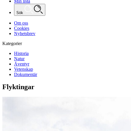
Min lista
Sök
Om oss
Cookies
Nyhetsbrev
Kategorier
Historia
Natur
Äventyr
Vetenskap
Dokumentär
Flyktingar