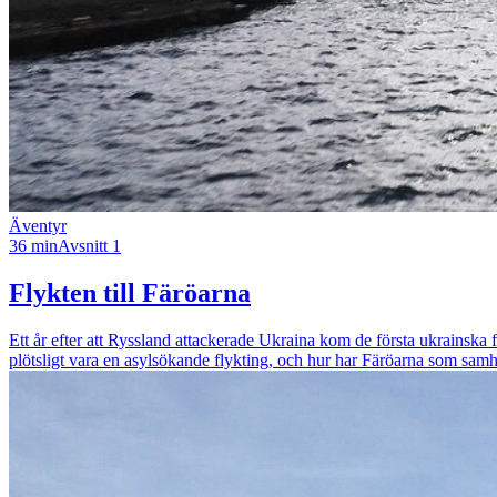
Äventyr
36 min
Avsnitt 1
Flykten till Färöarna
Ett år efter att Ryssland attackerade Ukraina kom de första ukrainska
plötsligt vara en asylsökande flykting, och hur har Färöarna som sam