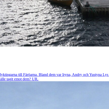
 flyktingarna till Färöarna. Bland dem var Iryna, Andry och Yustyna Lys
hälle tagit emot dem? UR.