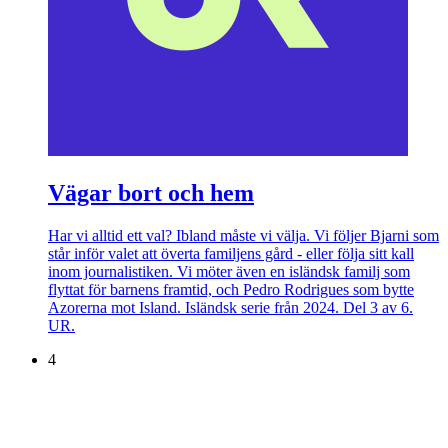
Vägar bort och hem
Har vi alltid ett val? Ibland måste vi välja. Vi följer Bjarni som
står inför valet att överta familjens gård - eller följa sitt kall
inom journalistiken. Vi möter även en isländsk familj som
flyttat för barnens framtid, och Pedro Rodrigues som bytte
Azorerna mot Island. Isländsk serie från 2024. Del 3 av 6.
UR.
4