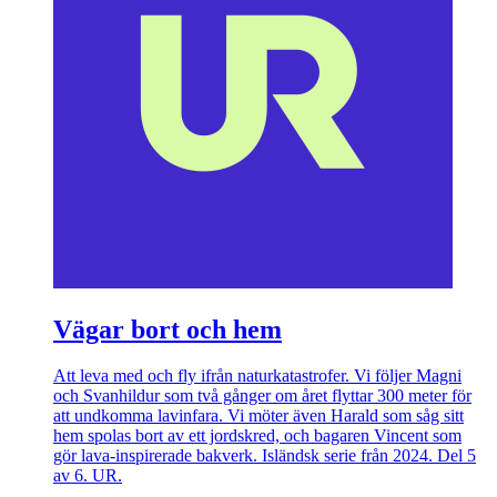
Vägar bort och hem
Att leva med och fly ifrån naturkatastrofer. Vi följer Magni
och Svanhildur som två gånger om året flyttar 300 meter för
att undkomma lavinfara. Vi möter även Harald som såg sitt
hem spolas bort av ett jordskred, och bagaren Vincent som
gör lava-inspirerade bakverk. Isländsk serie från 2024. Del 5
av 6. UR.