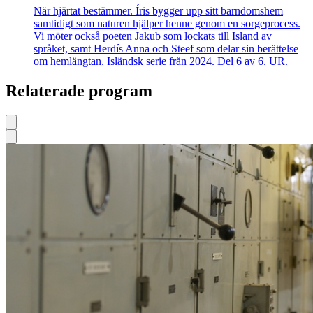
När hjärtat bestämmer. Íris bygger upp sitt barndomshem
samtidigt som naturen hjälper henne genom en sorgeprocess.
Vi möter också poeten Jakub som lockats till Island av
språket, samt Herdís Anna och Steef som delar sin berättelse
om hemlängtan. Isländsk serie från 2024. Del 6 av 6. UR.
Relaterade program