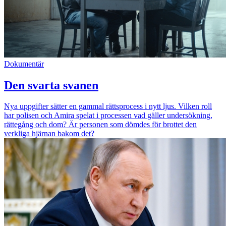
Dokumentär
Den svarta svanen
Nya uppgifter sätter en gammal rättsprocess i nytt ljus. Vilken roll
har polisen och Amira spelat i processen vad gäller undersökning,
rättegång och dom? Är personen som dömdes för brottet den
verkliga hjärnan bakom det?