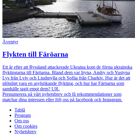
Äventyr
Flykten till Färöarna
Ett år efter att Ryssland attackerade Ukraina kom de första ukrainska
flyktingarna till Färöarna. Bland dem var Iryna, Andry och Yustyna
Lys från Lviv och Liudmylla och Sofiia från Charkiv. Hur är det att
plötsligt vara en asylsökande flykting, och hur har Färöarna som
samhälle tagit emot dem? UR.
Prenumerera på vårt nyhetsbrev och få rekommendationer som
matchar dina intressen eller följ oss på facebook och Instagram.
Tablå
Program
Om oss
Om cookies
Nyhetsbrev