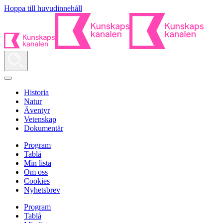
Hoppa till huvudinnehåll
Historia
Natur
Äventyr
Vetenskap
Dokumentär
Program
Tablå
Min lista
Om oss
Cookies
Nyhetsbrev
Program
Tablå