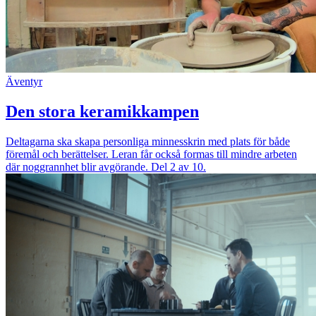
Äventyr
Den stora keramikkampen
Deltagarna ska skapa personliga minnesskrin med plats för både
föremål och berättelser. Leran får också formas till mindre arbeten
där noggrannhet blir avgörande. Del 2 av 10.