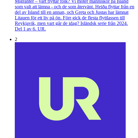
Migranter – vart flyttar folk? Vi möter människor på Island
som valt att lämna - och de som återvänt. Heiða flyttar från en
del av Island till en annan, och Greta och Justas har lämnat
Litauen för ett liv på ön. Förr gick de flesta flyttlassen till
Reykjavik, men vart går de idag? Isländsk serie från 2024.
Del 1 av 6. UR.
2