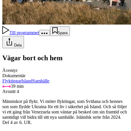
Till programmet
Spara
Dela
Vägar bort och hem
Äventyr
Dokumentär
Flyktingar
Island
Samhälle
39 min
Avsnitt 4
Människor på flykt. Vi möter flyktingar, som Svitlana och hennes
son som flydde Ukraina för ett liv i säkerhet på Island. Och så följer
vi ett gäng från Venezuela som väntar på besked om sin framtid och
samtidigt vill bidra till sitt nya samhälle. Isländsk serie från 2024.
Del 4 av 6. UR.