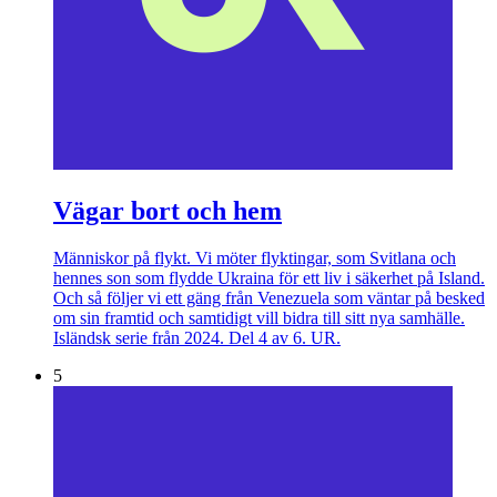
Vägar bort och hem
Människor på flykt. Vi möter flyktingar, som Svitlana och
hennes son som flydde Ukraina för ett liv i säkerhet på Island.
Och så följer vi ett gäng från Venezuela som väntar på besked
om sin framtid och samtidigt vill bidra till sitt nya samhälle.
Isländsk serie från 2024. Del 4 av 6. UR.
5