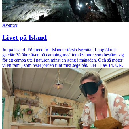
Äventyr
Livet på Island
Jul på Island. Följ med in i Islands största isgrotta i Langjökulls
glaciär. Vi åker även på camping med fem kvinnor som bestämt sig
för att campa ute i naturen minst en gång i månaden. Och så möter
vi en familj som reser jorden runt med segelbåt. Del 14 av 14. UR.