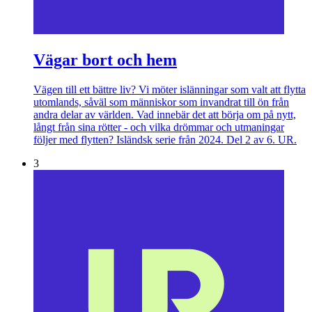
Vägar bort och hem
Vägen till ett bättre liv? Vi möter islänningar som valt att flytta
utomlands, såväl som människor som invandrat till ön från
andra delar av världen. Vad innebär det att börja om på nytt,
långt från sina rötter - och vilka drömmar och utmaningar
följer med flytten? Isländsk serie från 2024. Del 2 av 6. UR.
3