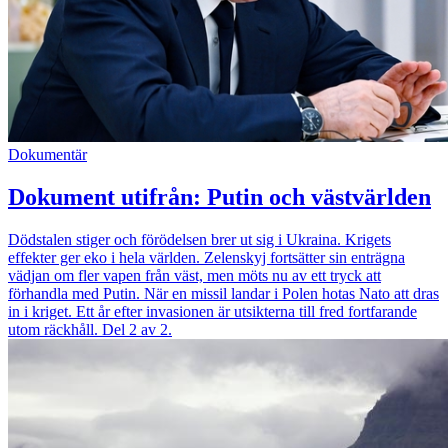
Dokumentär
Dokument utifrån: Putin och västvärlden
Dödstalen stiger och förödelsen brer ut sig i Ukraina. Krigets
effekter ger eko i hela världen. Zelenskyj fortsätter sin enträgna
vädjan om fler vapen från väst, men möts nu av ett tryck att
förhandla med Putin. När en missil landar i Polen hotas Nato att dras
in i kriget. Ett år efter invasionen är utsikterna till fred fortfarande
utom räckhåll. Del 2 av 2.