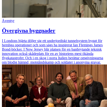
Äventyr
Övergivna byggnader
I Londons hjärta döljer sig ett underjordiskt tunnelsystem byggt för
hemliga operationer och som sägs ha inspirerat Ian Flemings James
Bond-böcker. I New Jersey blir platsen för en banbrytande teknisk
innovation också skådeplats för en av historiens mest ökända
flygkatastrofer. Och i en skog i norra Italien berättar omgivningarna
om blodig hämnd, motståndskamp och soldater i anonyma gravar.