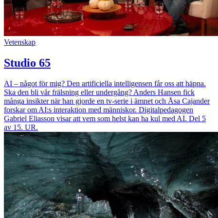
Vetenskap
Studio 65
AI – något för mig? Den artificiella intelligensen får oss att häpna.
Ska den bli vår frälsning eller undergång? Anders Hansen fick
många insikter när han gjorde en tv-serie i ämnet och Åsa Cajander
forskar om AI:s interaktion med människor. Digitalpedagogen
Gabriel Eliasson visar att vem som helst kan ha kul med AI. Del 5
av 15. UR.