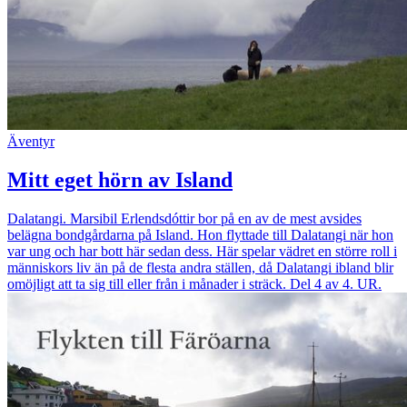
Äventyr
Mitt eget hörn av Island
Dalatangi. Marsibil Erlendsdóttir bor på en av de mest avsides
belägna bondgårdarna på Island. Hon flyttade till Dalatangi när hon
var ung och har bott här sedan dess. Här spelar vädret en större roll i
människors liv än på de flesta andra ställen, då Dalatangi ibland blir
omöjligt att ta sig till eller från i månader i sträck. Del 4 av 4. UR.