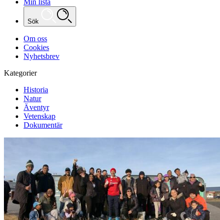
Min lista
Sök
Om oss
Cookies
Nyhetsbrev
Kategorier
Historia
Natur
Äventyr
Vetenskap
Dokumentär