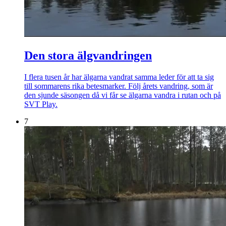
Den stora älgvandringen
I flera tusen år har älgarna vandrat samma leder för att ta sig
till sommarens rika betesmarker. Följ årets vandring, som är
den sjunde säsongen då vi får se älgarna vandra i rutan och på
SVT Play.
7