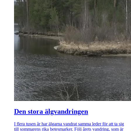
Den stora älgvandringen
I flera tusen år har älgarna vandrat samma leder för att ta sig
till sommarens rika betesmarker. Följ årets vandring, som är