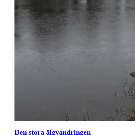
Den stora älgvandringen