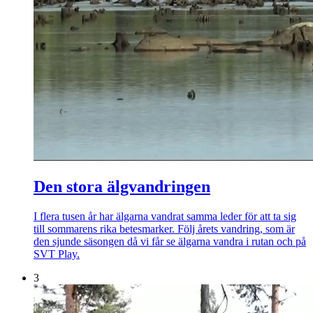
Den stora älgvandringen
I flera tusen år har älgarna vandrat samma leder för att ta sig
till sommarens rika betesmarker. Följ årets vandring, som är
den sjunde säsongen då vi får se älgarna vandra i rutan och på
SVT Play.
3