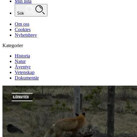
Min lista
Sök
Om oss
Cookies
Nyhetsbrev
Kategorier
Historia
Natur
Äventyr
Vetenskap
Dokumentär