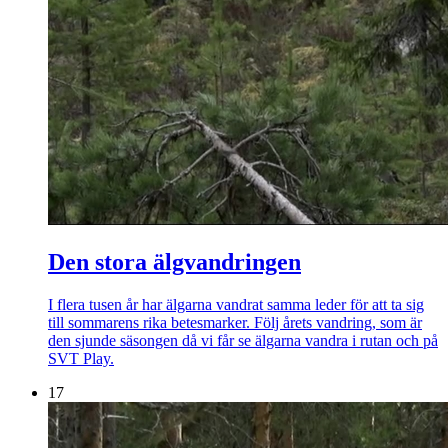
Den stora älgvandringen
I flera tusen år har älgarna vandrat samma leder för att ta sig
till sommarens rika betesmarker. Följ årets vandring, som är
den sjunde säsongen då vi får se älgarna vandra i rutan och på
SVT Play.
17