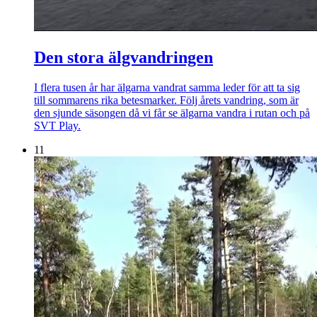
Den stora älgvandringen
I flera tusen år har älgarna vandrat samma leder för att ta sig
till sommarens rika betesmarker. Följ årets vandring, som är
den sjunde säsongen då vi får se älgarna vandra i rutan och på
SVT Play.
11