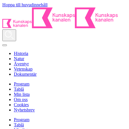
Hoppa till huvudinnehåll
Historia
Natur
Äventyr
Vetenskap
Dokumentär
Program
Tablå
Min lista
Om oss
Cookies
Nyhetsbrev
Program
Tablå