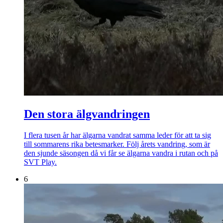
Den stora älgvandringen
I flera tusen år har älgarna vandrat samma leder för att ta sig
till sommarens rika betesmarker. Följ årets vandring, som är
den sjunde säsongen då vi får se älgarna vandra i rutan och på
SVT Play.
6