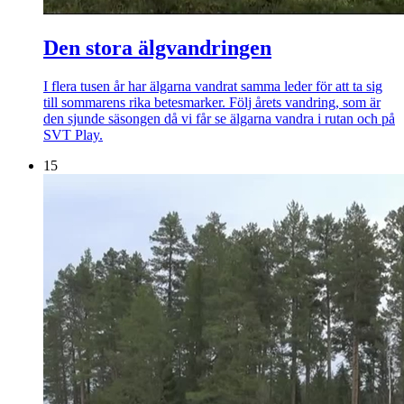
Den stora älgvandringen
I flera tusen år har älgarna vandrat samma leder för att ta sig
till sommarens rika betesmarker. Följ årets vandring, som är
den sjunde säsongen då vi får se älgarna vandra i rutan och på
SVT Play.
15