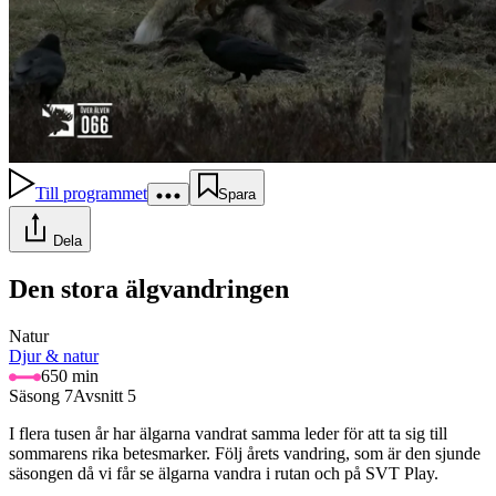
Till programmet
Spara
Dela
Den stora älgvandringen
Natur
Djur & natur
650 min
Säsong 7
Avsnitt 5
I flera tusen år har älgarna vandrat samma leder för att ta sig till
sommarens rika betesmarker. Följ årets vandring, som är den sjunde
säsongen då vi får se älgarna vandra i rutan och på SVT Play.