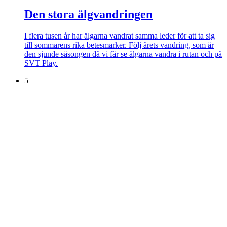
Den stora älgvandringen
I flera tusen år har älgarna vandrat samma leder för att ta sig
till sommarens rika betesmarker. Följ årets vandring, som är
den sjunde säsongen då vi får se älgarna vandra i rutan och på
SVT Play.
5