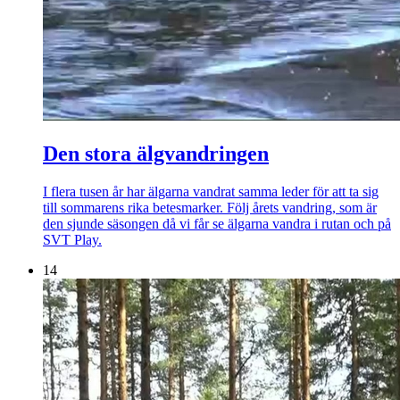
Den stora älgvandringen
I flera tusen år har älgarna vandrat samma leder för att ta sig
till sommarens rika betesmarker. Följ årets vandring, som är
den sjunde säsongen då vi får se älgarna vandra i rutan och på
SVT Play.
14