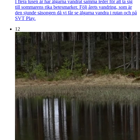
I flera tusen år har älgarna vandrat samma leder för att ta sig
till sommarens rika betesmarker. Följ årets vandring, som är
den sjunde säsongen då vi får se älgarna vandra i rutan och på
SVT Play.
12