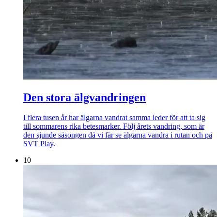
Den stora älgvandringen
I flera tusen år har älgarna vandrat samma leder för att ta sig
till sommarens rika betesmarker. Följ årets vandring, som är
den sjunde säsongen då vi får se älgarna vandra i rutan och på
SVT Play.
10