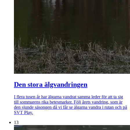
Den stora älgvandringen
I flera tusen år har älgarna vandrat samma leder för att ta sig
till sommarens rika betesmarker. Följ årets vandring, som är
den sjunde säsongen då vi får se älgarna vandra i rutan och på
SVT Play.
13