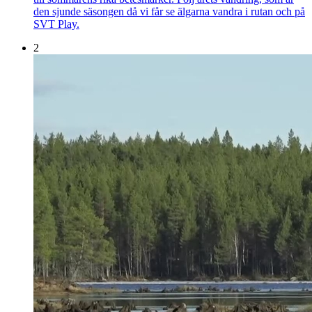
den sjunde säsongen då vi får se älgarna vandra i rutan och på
SVT Play.
2