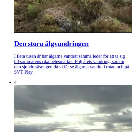
Den stora älgvandringen
I flera tusen år har älgarna vandrat samma leder för att ta sig
till sommarens rika betesmarker. Följ årets vandring, som är
den sjunde säsongen då vi får se älgarna vandra i rutan och på
SVT Play.
4