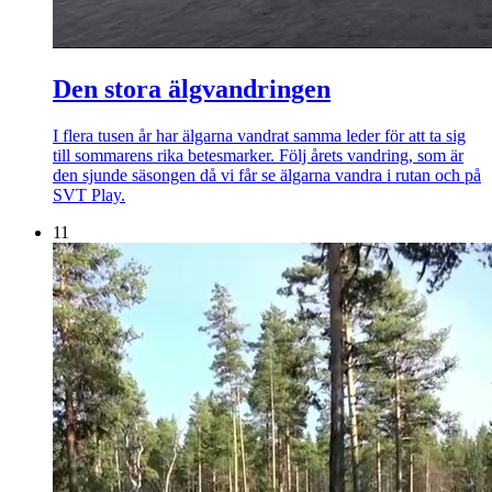
Den stora älgvandringen
I flera tusen år har älgarna vandrat samma leder för att ta sig
till sommarens rika betesmarker. Följ årets vandring, som är
den sjunde säsongen då vi får se älgarna vandra i rutan och på
SVT Play.
11