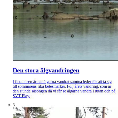
Den stora älgvandringen
I flera tusen år har älgarna vandrat samma leder för att ta sig
till sommarens rika betesmarker. Följ årets vandring, som är
den sjunde säsongen då vi får se älgarna vandra i rutan och på
SVT Play.
3