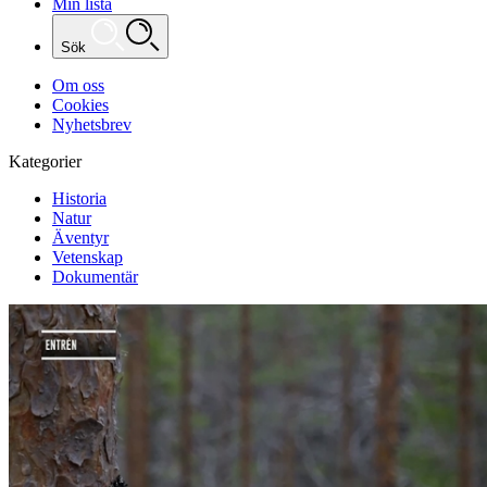
Min lista
Sök
Om oss
Cookies
Nyhetsbrev
Kategorier
Historia
Natur
Äventyr
Vetenskap
Dokumentär