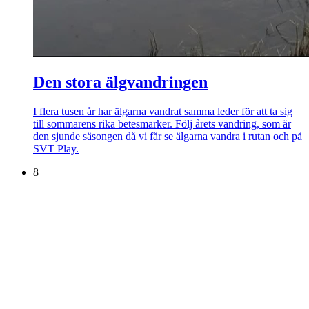
Den stora älgvandringen
I flera tusen år har älgarna vandrat samma leder för att ta sig
till sommarens rika betesmarker. Följ årets vandring, som är
den sjunde säsongen då vi får se älgarna vandra i rutan och på
SVT Play.
8