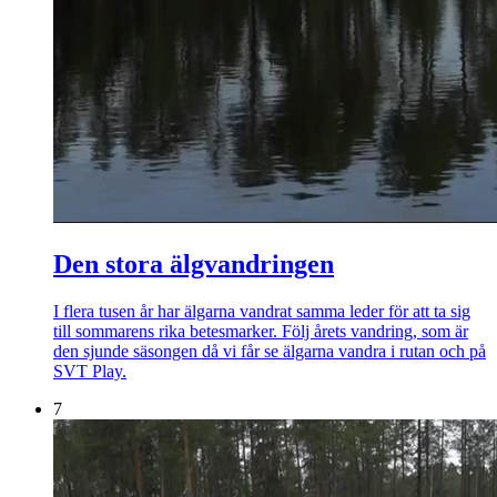
Den stora älgvandringen
I flera tusen år har älgarna vandrat samma leder för att ta sig
till sommarens rika betesmarker. Följ årets vandring, som är
den sjunde säsongen då vi får se älgarna vandra i rutan och på
SVT Play.
7