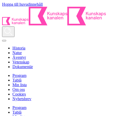
Hoppa till huvudinnehåll
Historia
Natur
Äventyr
Vetenskap
Dokumentär
Program
Tablå
Min lista
Om oss
Cookies
Nyhetsbrev
Program
Tablå