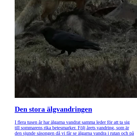
Den stora älgvandringen
I flera tusen år har älgarna vandrat samma leder för att ta sig
till sommarens rika betesmarker. Följ årets vandring, som är
den sjunde säsongen då vi får se älgarna vandra i rutan och på