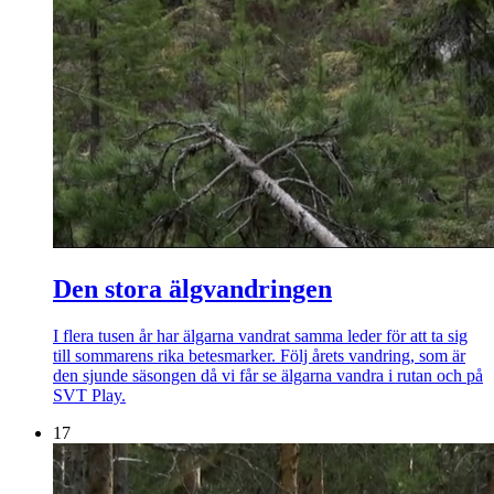
Den stora älgvandringen
I flera tusen år har älgarna vandrat samma leder för att ta sig
till sommarens rika betesmarker. Följ årets vandring, som är
den sjunde säsongen då vi får se älgarna vandra i rutan och på
SVT Play.
17