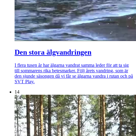
Den stora älgvandringen
I flera tusen år har älgarna vandrat samma leder för att ta sig
till sommarens rika betesmarker. Följ årets vandring, som är
den sjunde säsongen då vi får se älgarna vandra i rutan och på
SVT Play.
14