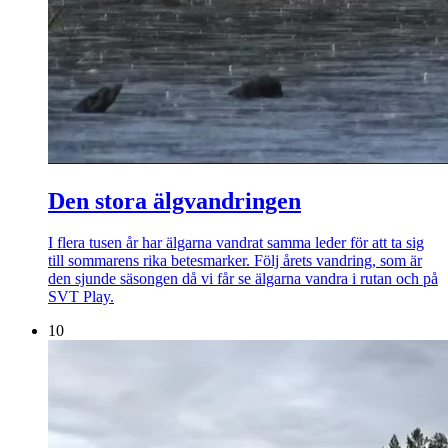
Den stora älgvandringen
I flera tusen år har älgarna vandrat samma leder för att ta sig
till sommarens rika betesmarker. Följ årets vandring, som är
den sjunde säsongen då vi får se älgarna vandra i rutan och på
SVT Play.
10