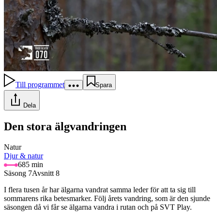
Till programmet
Spara
Dela
Den stora älgvandringen
Natur
Djur & natur
685 min
Säsong 7
Avsnitt 8
I flera tusen år har älgarna vandrat samma leder för att ta sig till
sommarens rika betesmarker. Följ årets vandring, som är den sjunde
säsongen då vi får se älgarna vandra i rutan och på SVT Play.