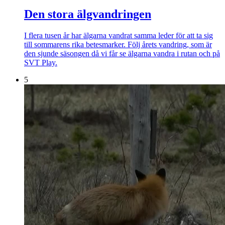
Den stora älgvandringen
I flera tusen år har älgarna vandrat samma leder för att ta sig
till sommarens rika betesmarker. Följ årets vandring, som är
den sjunde säsongen då vi får se älgarna vandra i rutan och på
SVT Play.
5