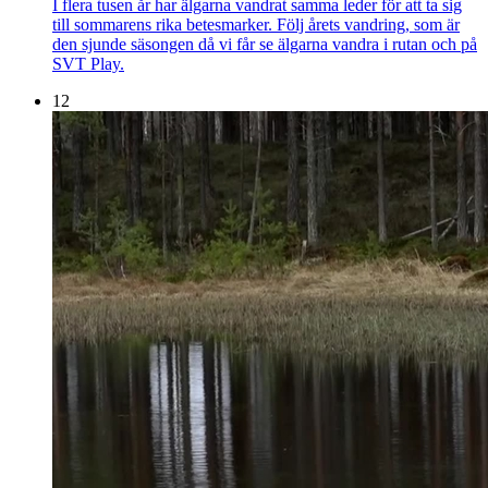
I flera tusen år har älgarna vandrat samma leder för att ta sig
till sommarens rika betesmarker. Följ årets vandring, som är
den sjunde säsongen då vi får se älgarna vandra i rutan och på
SVT Play.
12