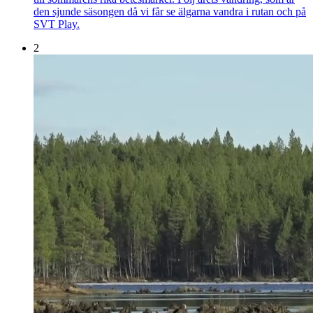
den sjunde säsongen då vi får se älgarna vandra i rutan och på
SVT Play.
2