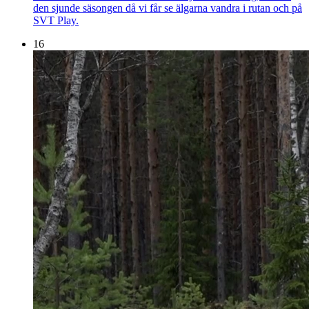
den sjunde säsongen då vi får se älgarna vandra i rutan och på
SVT Play.
16