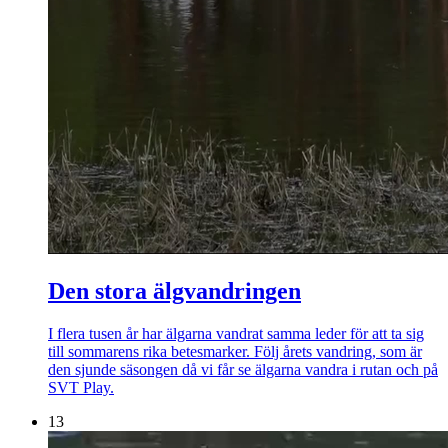
Den stora älgvandringen
I flera tusen år har älgarna vandrat samma leder för att ta sig
till sommarens rika betesmarker. Följ årets vandring, som är
den sjunde säsongen då vi får se älgarna vandra i rutan och på
SVT Play.
13