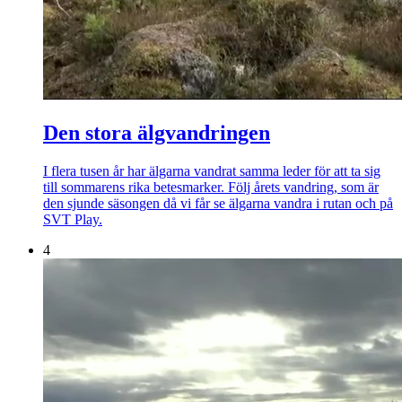
Den stora älgvandringen
I flera tusen år har älgarna vandrat samma leder för att ta sig
till sommarens rika betesmarker. Följ årets vandring, som är
den sjunde säsongen då vi får se älgarna vandra i rutan och på
SVT Play.
4