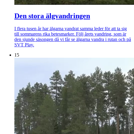
Den stora älgvandringen
I flera tusen år har älgarna vandrat samma leder för att ta sig
till sommarens rika betesmarker. Följ årets vandring, som är
den sjunde säsongen då vi får se älgarna vandra i rutan och på
SVT Play.
15