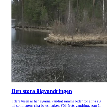
Den stora älgvandringen
I flera tusen år har älgarna vandrat samma leder för att ta sig
till sommarens rika betesmarker. Följ årets vandring, som är