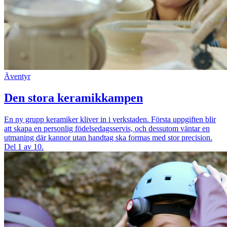
Äventyr
Den stora keramikkampen
En ny grupp keramiker kliver in i verkstaden. Första uppgiften blir
att skapa en personlig födelsedagsservis, och dessutom väntar en
utmaning där kannor utan handtag ska formas med stor precision.
Del 1 av 10.