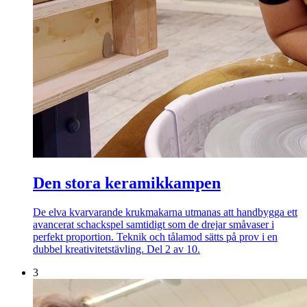
Den stora keramikkampen
De elva kvarvarande krukmakarna utmanas att handbygga ett
avancerat schackspel samtidigt som de drejar småvaser i
perfekt proportion. Teknik och tålamod sätts på prov i en
dubbel kreativitetstävling. Del 2 av 10.
3