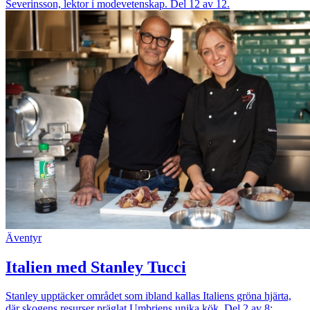
Severinsson, lektor i modevetenskap. Del 12 av 12.
Äventyr
Italien med Stanley Tucci
Stanley upptäcker området som ibland kallas Italiens gröna hjärta,
där skogens resurser präglat Umbriens unika kök. Del 2 av 8: