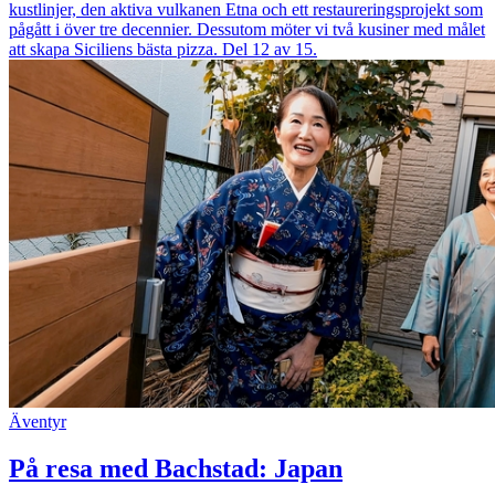
kustlinjer, den aktiva vulkanen Etna och ett restaureringsprojekt som
pågått i över tre decennier. Dessutom möter vi två kusiner med målet
att skapa Siciliens bästa pizza. Del 12 av 15.
Äventyr
På resa med Bachstad: Japan