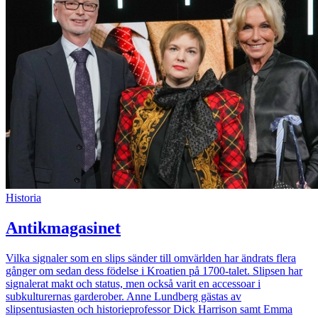
Historia
Antikmagasinet
Vilka signaler som en slips sänder till omvärlden har ändrats flera
gånger om sedan dess födelse i Kroatien på 1700-talet. Slipsen har
signalerat makt och status, men också varit en accessoar i
subkulturernas garderober. Anne Lundberg gästas av
slipsentusiasten och historieprofessor Dick Harrison samt Emma