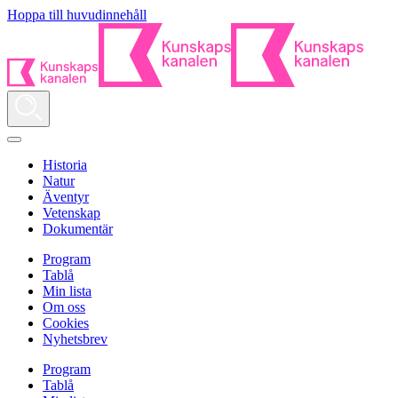
Hoppa till huvudinnehåll
Historia
Natur
Äventyr
Vetenskap
Dokumentär
Program
Tablå
Min lista
Om oss
Cookies
Nyhetsbrev
Program
Tablå