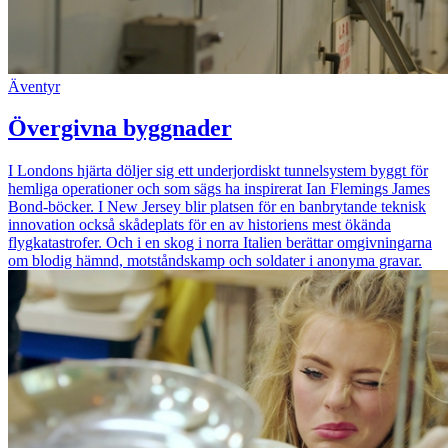
Äventyr
Övergivna byggnader
I Londons hjärta döljer sig ett underjordiskt tunnelsystem byggt för
hemliga operationer och som sägs ha inspirerat Ian Flemings James
Bond-böcker. I New Jersey blir platsen för en banbrytande teknisk
innovation också skådeplats för en av historiens mest ökända
flygkatastrofer. Och i en skog i norra Italien berättar omgivningarna
om blodig hämnd, motståndskamp och soldater i anonyma gravar.