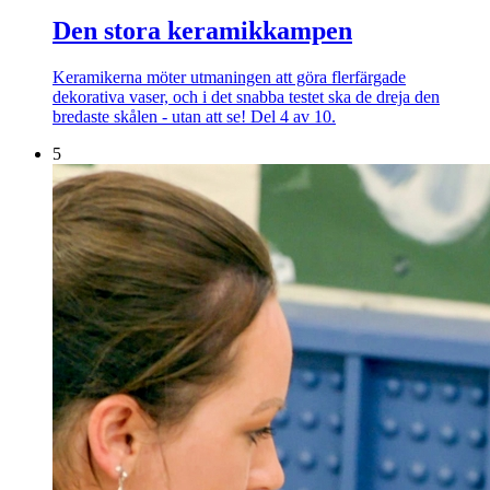
Den stora keramikkampen
Keramikerna möter utmaningen att göra flerfärgade
dekorativa vaser, och i det snabba testet ska de dreja den
bredaste skålen - utan att se! Del 4 av 10.
5