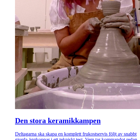
Den stora keramikkampen
Deltagarna ska skapa en komplett frukostservis följt av snabbt
gjorda äggkoppar i ett tekniskt test. Vem tar kommandot redan