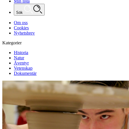
Min lista
Sök
Om oss
Cookies
Nyhetsbrev
Kategorier
Historia
Natur
Äventyr
Vetenskap
Dokumentär