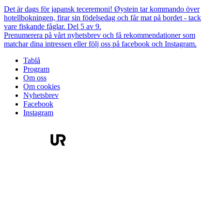
Det är dags för japansk teceremoni! Øystein tar kommando över
hotellbokningen, firar sin födelsedag och får mat på bordet - tack
vare fiskande fåglar. Del 5 av 9.
Prenumerera på vårt nyhetsbrev och få rekommendationer som
matchar dina intressen eller följ oss på facebook och Instagram.
Tablå
Program
Om oss
Om cookies
Nyhetsbrev
Facebook
Instagram