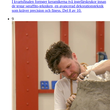
I kvartsfinalen formger keramikerna två ingefärskrukor innan
de testar sgraffito-tekniken, en avancerad dekorationsteknik
som kräver precision och finess. Del 8 av 10.
9