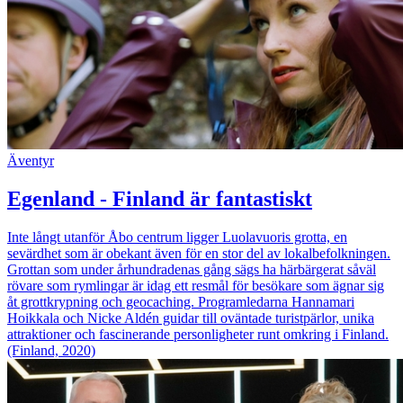
Äventyr
Egenland - Finland är fantastiskt
Inte långt utanför Åbo centrum ligger Luolavuoris grotta, en
sevärdhet som är obekant även för en stor del av lokalbefolkningen.
Grottan som under århundradenas gång sägs ha härbärgerat såväl
rövare som rymlingar är idag ett resmål för besökare som ägnar sig
åt grottkrypning och geocaching. Programledarna Hannamari
Hoikkala och Nicke Aldén guidar till oväntade turistpärlor, unika
attraktioner och fascinerande personligheter runt omkring i Finland.
(Finland, 2020)