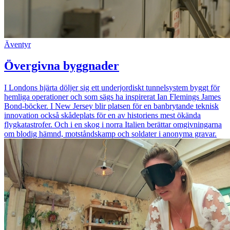
Äventyr
Övergivna byggnader
I Londons hjärta döljer sig ett underjordiskt tunnelsystem byggt för
hemliga operationer och som sägs ha inspirerat Ian Flemings James
Bond-böcker. I New Jersey blir platsen för en banbrytande teknisk
innovation också skådeplats för en av historiens mest ökända
flygkatastrofer. Och i en skog i norra Italien berättar omgivningarna
om blodig hämnd, motståndskamp och soldater i anonyma gravar.