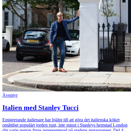
Äventyr
Italien med Stanley Tucci
Emigrerande italienare har hjälpt till att göra det italienska köket
omåttligt populärt jorden runt, inte minst i Stanleys hemstad London
där varje region finns representerad på stadens restauranger. Del 4