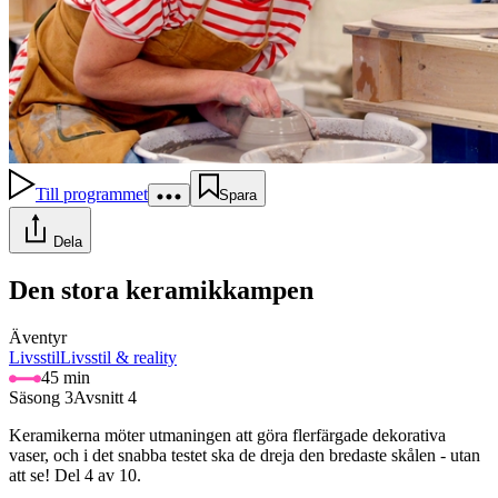
Till programmet
Spara
Dela
Den stora keramikkampen
Äventyr
Livsstil
Livsstil & reality
45 min
Säsong 3
Avsnitt 4
Keramikerna möter utmaningen att göra flerfärgade dekorativa
vaser, och i det snabba testet ska de dreja den bredaste skålen - utan
att se! Del 4 av 10.