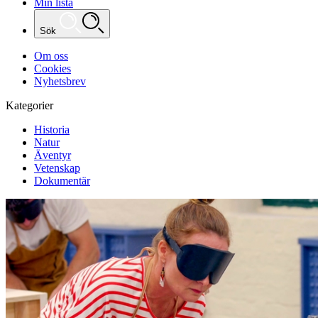
Min lista
Sök
Om oss
Cookies
Nyhetsbrev
Kategorier
Historia
Natur
Äventyr
Vetenskap
Dokumentär