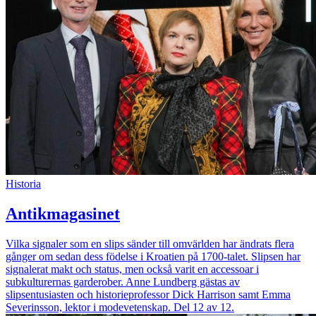
Historia
Antikmagasinet
Vilka signaler som en slips sänder till omvärlden har ändrats flera
gånger om sedan dess födelse i Kroatien på 1700-talet. Slipsen har
signalerat makt och status, men också varit en accessoar i
subkulturernas garderober. Anne Lundberg gästas av
slipsentusiasten och historieprofessor Dick Harrison samt Emma
Severinsson, lektor i modevetenskap. Del 12 av 12.