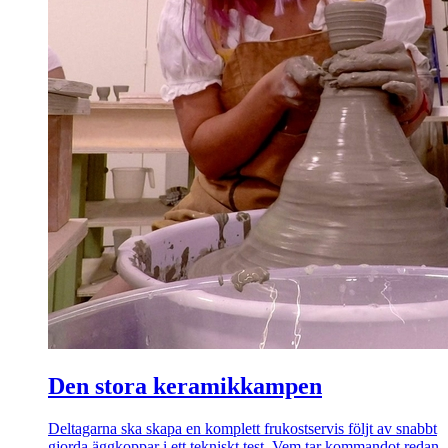
Den stora keramikkampen
Deltagarna ska skapa en komplett frukostservis följt av snabbt
gjorda äggkoppar i ett tekniskt test. Vem tar kommandot redan