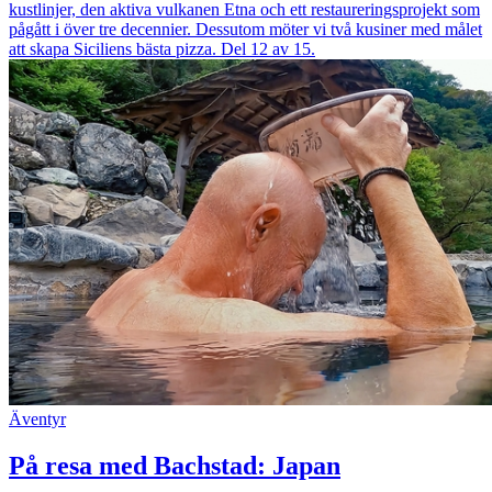
kustlinjer, den aktiva vulkanen Etna och ett restaureringsprojekt som
pågått i över tre decennier. Dessutom möter vi två kusiner med målet
att skapa Siciliens bästa pizza. Del 12 av 15.
Äventyr
På resa med Bachstad: Japan