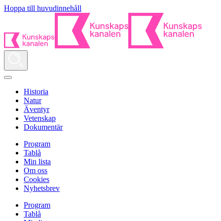
Hoppa till huvudinnehåll
Historia
Natur
Äventyr
Vetenskap
Dokumentär
Program
Tablå
Min lista
Om oss
Cookies
Nyhetsbrev
Program
Tablå