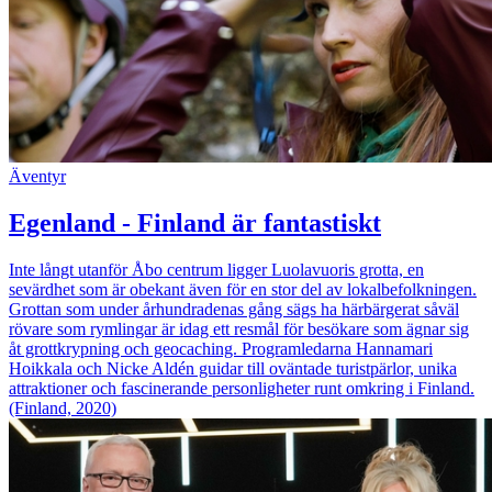
Äventyr
Egenland - Finland är fantastiskt
Inte långt utanför Åbo centrum ligger Luolavuoris grotta, en
sevärdhet som är obekant även för en stor del av lokalbefolkningen.
Grottan som under århundradenas gång sägs ha härbärgerat såväl
rövare som rymlingar är idag ett resmål för besökare som ägnar sig
åt grottkrypning och geocaching. Programledarna Hannamari
Hoikkala och Nicke Aldén guidar till oväntade turistpärlor, unika
attraktioner och fascinerande personligheter runt omkring i Finland.
(Finland, 2020)