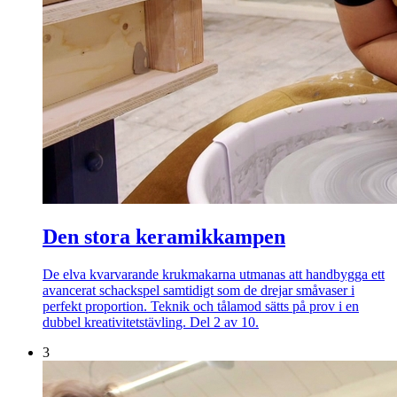
Den stora keramikkampen
De elva kvarvarande krukmakarna utmanas att handbygga ett
avancerat schackspel samtidigt som de drejar småvaser i
perfekt proportion. Teknik och tålamod sätts på prov i en
dubbel kreativitetstävling. Del 2 av 10.
3