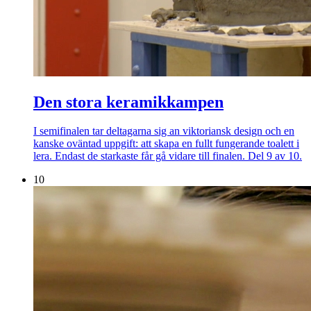
Den stora keramikkampen
I semifinalen tar deltagarna sig an viktoriansk design och en
kanske oväntad uppgift: att skapa en fullt fungerande toalett i
lera. Endast de starkaste får gå vidare till finalen. Del 9 av 10.
10