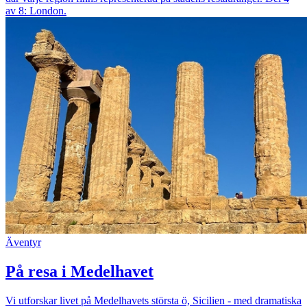
av 8: London.
Äventyr
På resa i Medelhavet
Vi utforskar livet på Medelhavets största ö, Sicilien - med dramatiska