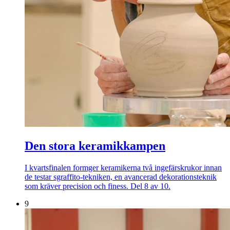
Den stora keramikkampen
I kvartsfinalen formger keramikerna två ingefärskrukor innan
de testar sgraffito-tekniken, en avancerad dekorationsteknik
som kräver precision och finess. Del 8 av 10.
9